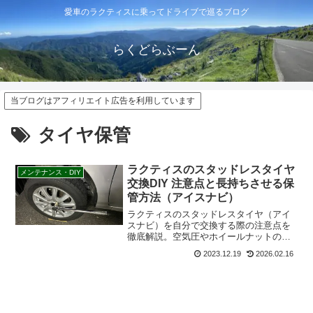
愛車のラクティスに乗ってドライブで巡るブログ
らくどらぶーん
当ブログはアフィリエイト広告を利用しています
タイヤ保管
ラクティスのスタッドレスタイヤ
メンテナンス・DIY
交換DIY 注意点と長持ちさせる保
管方法（アイスナビ）
ラクティスのスタッドレスタイヤ（アイ
スナビ）を自分で交換する際の注意点を
徹底解説。空気圧やホイールナットの締
め付けトルク、適切な保管方法まで、DIY
2023.12.19
2026.02.16
で安全に作業するためのポイントをまと
めました。タイヤを長持ちさせ、冬のド
ライブを安全に楽しむための必読ガイ
ド。