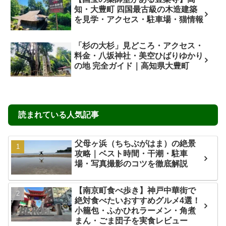
知・大豊町 四国最古級の木造建築
を見学・アクセス・駐車場・猫情報
「杉の大杉」見どころ・アクセス・
料金・八坂神社・美空ひばりゆかり
の地 完全ガイド｜高知県大豊町
読まれている人気記事
父母ヶ浜（ちちぶがはま）の絶景
攻略｜ベスト時間・干潮・駐車
場・写真撮影のコツを徹底解説
【南京町食べ歩き】神戸中華街で
絶対食べたいおすすめグルメ4選！
小籠包・ふかひれラーメン・角煮
まん・ごま団子を実食レビュー