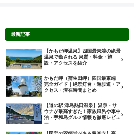
最新記事
【かもだ岬温泉】四国最東端の絶景
温泉で癒される 泉質・料金・施
設・アクセスを紹介
かもだ岬（蒲生田岬）四国最東端
完全ガイド｜絶景灯台・遊歩道・ア
クセス・滞在時間まとめ
【道の駅 津島熱田温泉】温泉・サ
ウナが最高すぎた！家族風呂や車中
泊・宇和島グルメ情報も徹底レビュ
ー
【国宝の薬師堂がある豊楽寺】高