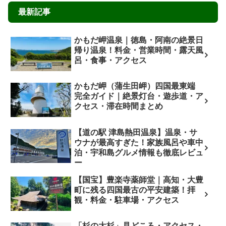
最新記事
かもだ岬温泉｜徳島・阿南の絶景日
帰り温泉！料金・営業時間・露天風
呂・食事・アクセス
かもだ岬（蒲生田岬）四国最東端
完全ガイド｜絶景灯台・遊歩道・ア
クセス・滞在時間まとめ
【道の駅 津島熱田温泉】温泉・サ
ウナが最高すぎた！家族風呂や車中
泊・宇和島グルメ情報も徹底レビュ
ー
【国宝】豊楽寺薬師堂｜高知・大豊
町に残る四国最古の平安建築！拝
観・料金・駐車場・アクセス
「杉の大杉」見どころ・アクセス・