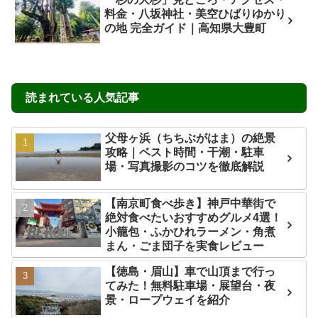
料金・八坂神社・美空ひばりゆかり
の地 完全ガイド｜高知県大豊町
読まれている人気記事
父母ヶ浜（ちちぶがはま）の絶景
攻略｜ベスト時間・干潮・駐車
場・写真撮影のコツを徹底解説
【南京町食べ歩き】神戸中華街で
絶対食べたいおすすめグルメ4選！
小籠包・ふかひれラーメン・角煮
まん・ごま団子を実食レビュー
【徳島・眉山】車で山頂まで行っ
てみた！無料駐車場・展望台・夜
景・ロープウェイを紹介