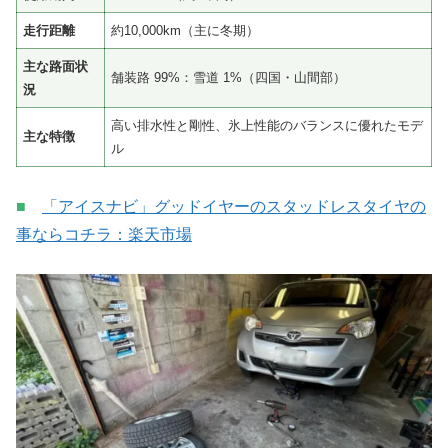
走行距離
約10,000km（主に冬期）
主な路面状
舗装路 99%：雪道 1%（四国・山間部）
況
高い排水性と剛性、氷上性能のバランスに優れたモデ
主な特徴
ル
■
「アイスナビ」グッドイヤーのスタッドレスタイヤの
事ならコチラ：楽天市場