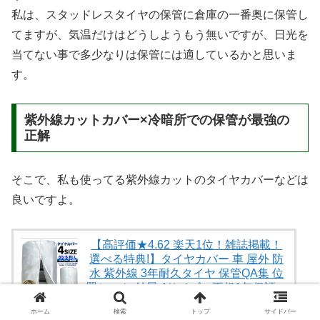
私は、スタッドレスタイヤの保管に倉庫の一番奥に保管し
てますが、気温だけはどうしようもう無いですが、日光を
当てない事で多少なりは保管には適しているかと思いま
す。
紫外線カットカバー×冷暗所での保管が最強の
正解
そこで、私も使ってる紫外線カットのタイヤカバーなどは
良いですよ。
【高評価★4.62 楽天1位！雑誌掲載！
選べる特典!】タイヤカバー 車 屋外 防
水 紫外線 3年耐久タイヤ 保管QA集 位
置シート 付属 4サイズ＜正規1年保証＞
trees楽天市場店
ホーム
検索
トップ
サイドバー