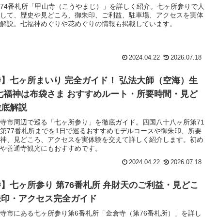
74番札所「甲山寺（こうやまじ）」を詳しく紹介。七ヶ所参りで人
して、歴史や見どころ、御朱印、ご利益、駐車場、アクセスを実体
解説。七福神めぐりや花めぐりの情報も掲載しています。
2024.04.22
2026.07.18
】七ヶ所まいり 完全ガイド！ 弘法大師（空海）生
七福神は布袋さま おすすめルート・所要時間・見ど
徹底解説
寺市周辺で巡る「七ヶ所参り」を徹底ガイド。四国八十八ヶ所第71
第77番札所までを1日で巡るおすすめモデルコースや御朱印、所要
神、見どころ、アクセスを実体験を交えて詳しく紹介します。初め
や善通寺観光にもおすすめです。
2024.04.22
2026.07.18
】七ヶ所参り 第76番札所 弁財天のご利益・見どこ
朱印・アクセス完全ガイド
寺市にある七ヶ所参り第6番札所「金倉寺（第76番札所）」を詳し