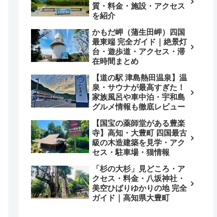
質・料金・施設・アクセス
を紹介
かもだ岬（蒲生田岬）四国
最東端 完全ガイド｜絶景灯
台・遊歩道・アクセス・滞
在時間まとめ
【道の駅 津島熱田温泉】温
泉・サウナが最高すぎた！
家族風呂や車中泊・宇和島
グルメ情報も徹底レビュー
【国宝の薬師堂がある豊楽
寺】高知・大豊町 四国最古
級の木造建築を見学・アク
セス・駐車場・猫情報
「杉の大杉」見どころ・ア
クセス・料金・八坂神社・
美空ひばりゆかりの地 完全
ガイド｜高知県大豊町