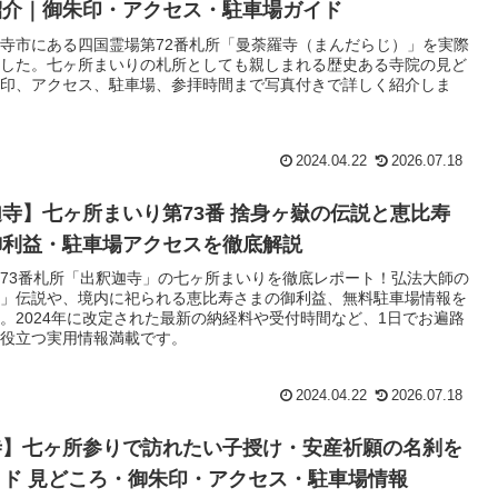
紹介｜御朱印・アクセス・駐車場ガイド
寺市にある四国霊場第72番札所「曼荼羅寺（まんだらじ）」を実際
した。七ヶ所まいりの札所としても親しまれる歴史ある寺院の見ど
印、アクセス、駐車場、参拝時間まで写真付きで詳しく紹介しま
2024.04.22
2026.07.18
寺】七ヶ所まいり第73番 捨身ヶ嶽の伝説と恵比寿
御利益・駐車場アクセスを徹底解説
73番札所「出釈迦寺」の七ヶ所まいりを徹底レポート！弘法大師の
」伝説や、境内に祀られる恵比寿さまの御利益、無料駐車場情報を
。2024年に改定された最新の納経料や受付時間など、1日でお遍路
役立つ実用情報満載です。
2024.04.22
2026.07.18
寺】七ヶ所参りで訪れたい子授け・安産祈願の名刹を
ド 見どころ・御朱印・アクセス・駐車場情報