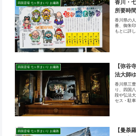
香川・七
四国霊場 七ヶ所まいり お遍路
所要時
香川県の人
番、御朱印
もとに詳し
【弥谷寺
四国霊場 七ヶ所まいり お遍路
法大師
香川県三豊
り、四国八
段や弘法大
セス・駐車
す。
【曼荼羅
四国霊場 七ヶ所まいり お遍路