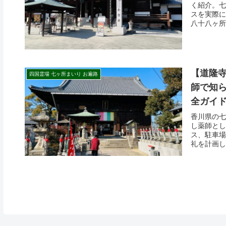
く紹介。七
スを実際に
八十八ヶ所
【道隆寺
四国霊場 七ヶ所まいり お遍路
師で知
全ガイ
香川県の七
し薬師とし
ス、駐車場
礼を計画し