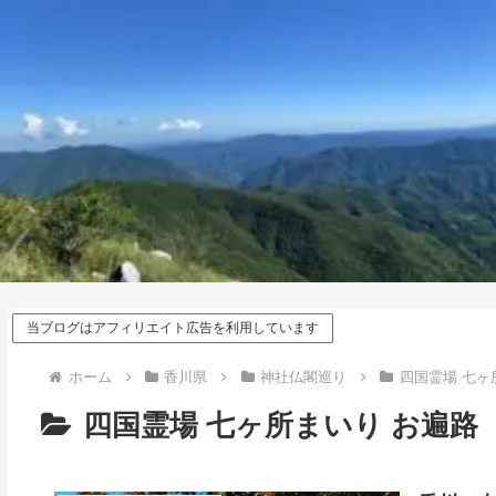
当ブログはアフィリエイト広告を利用しています
ホーム
香川県
神社仏閣巡り
四国霊場 七ヶ
四国霊場 七ヶ所まいり お遍路