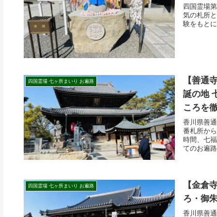
四国霊場第
気の札所と
験をもとに
【善通寺
四国霊場 七ヶ所まいり お遍路
誕の地 
ころを
香川県善通
番札所から
時間、七福
てのお遍路
【金倉寺
四国霊場 七ヶ所まいり お遍路
ろ・御
香川県善通