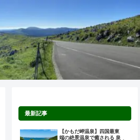
最新記事
【かもだ岬温泉】四国最東
端の絶景温泉で癒される 泉