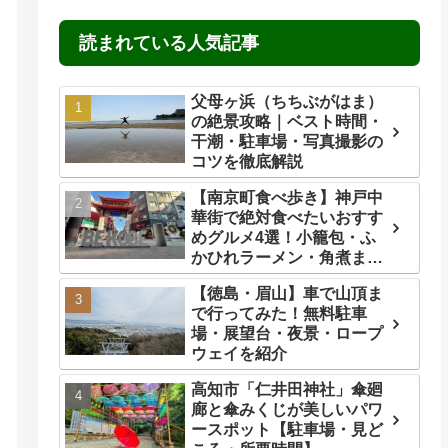
読まれている人気記事
父母ヶ浜（ちちぶがはま）
の絶景攻略｜ベスト時間・
干潮・駐車場・写真撮影の
コツを徹底解説
【南京町食べ歩き】神戸中
華街で絶対食べたいおすす
めグルメ4選！小籠包・ふ
かひれラーメン・角煮ま
ん・ごま団子を実食レビュ
【徳島・眉山】車で山頂ま
ー
で行ってみた！無料駐車
場・展望台・夜景・ロープ
ウェイを紹介
高知市「仁井田神社」傘廻
廊と傘みくじが美しいパワ
ースポット【駐車場・見ど