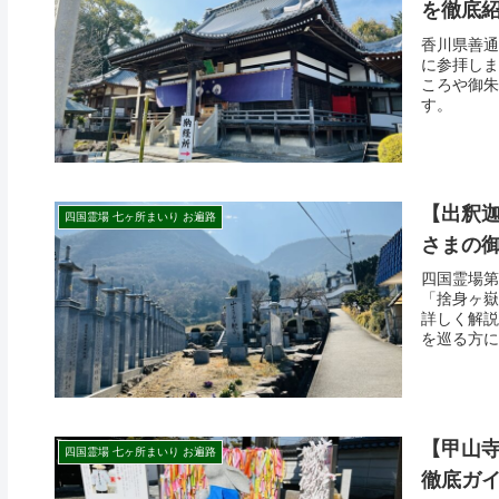
を徹底
香川県善通
に参拝しま
ころや御朱
す。
【出釈迦
四国霊場 七ヶ所まいり お遍路
さまの
四国霊場第
「捨身ヶ嶽
詳しく解説
を巡る方に
【甲山
四国霊場 七ヶ所まいり お遍路
徹底ガイ