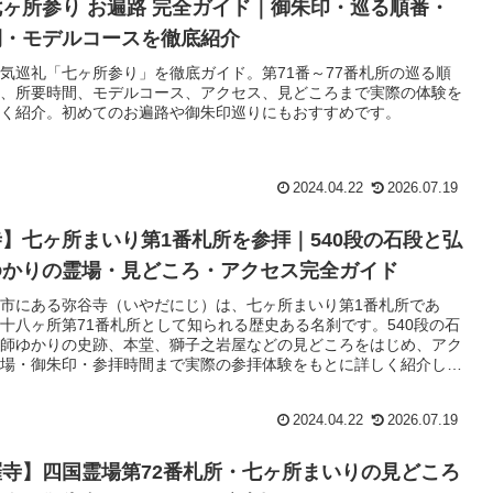
ヶ所参り お遍路 完全ガイド｜御朱印・巡る順番・
間・モデルコースを徹底紹介
気巡礼「七ヶ所参り」を徹底ガイド。第71番～77番札所の巡る順
、所要時間、モデルコース、アクセス、見どころまで実際の体験を
く紹介。初めてのお遍路や御朱印巡りにもおすすめです。
2024.04.22
2026.07.19
】七ヶ所まいり第1番札所を参拝｜540段の石段と弘
ゆかりの霊場・見どころ・アクセス完全ガイド
市にある弥谷寺（いやだにじ）は、七ヶ所まいり第1番札所であ
十八ヶ所第71番札所として知られる歴史ある名刹です。540段の石
師ゆかりの史跡、本堂、獅子之岩屋などの見どころをはじめ、アク
場・御朱印・参拝時間まで実際の参拝体験をもとに詳しく紹介しま
2024.04.22
2026.07.19
寺】四国霊場第72番札所・七ヶ所まいりの見どころ