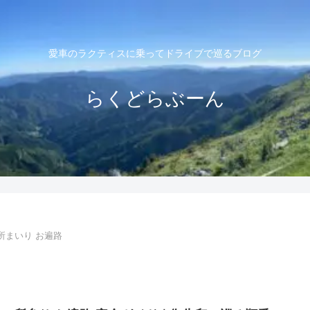
愛車のラクティスに乗ってドライブで巡るブログ
らくどらぶーん
所まいり お遍路