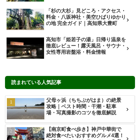
「杉の大杉」見どころ・アクセス・
料金・八坂神社・美空ひばりゆかり
の地 完全ガイド｜高知県大豊町
高知市「姫若子の湯」日帰り温泉を
徹底レビュー！露天風呂・サウナ・
女性専用岩盤浴・料金情報
読まれている人気記事
父母ヶ浜（ちちぶがはま）の絶景
攻略｜ベスト時間・干潮・駐車
場・写真撮影のコツを徹底解説
【南京町食べ歩き】神戸中華街で
絶対食べたいおすすめグルメ4選！