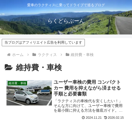
愛車のラクティスに乗ってドライブで巡るブログ
らくどらぶーん
当ブログはアフィリエイト広告を利用しています
ホーム
ラクティス
維持費・車検
維持費・車検
ユーザー車検の費用 コンパクト
維持費・車検
カー 費用を抑えながら済ませる
手順と必要書類
「ラクティスの車検代を安くしたい！」
そんな方に向けて、ユーザー車検で費用
を最小限に抑える方法を徹底ガイド。デ
ィーラー車検との費用比較や、当日必要
2024.11.21
2026.02.15
な持ち物、合格するためのポイントを詳
しく紹介します。自分で車検を通して賢
く節約しましょう。