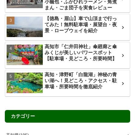
小籠包・ふかひれラーメン・角煮
まん・ごま団子を実食レビュー
【徳島・眉山】車で山頂まで行っ
てみた！無料駐車場・展望台・夜
景・ロープウェイを紹介
高知市「仁井田神社」傘廻廊と傘
みくじが美しいパワースポット
【駐車場・見どころ・所要時間】
高知・津野町「白龍湖」神秘の青
い湖へ！見どころ・アクセス・駐
車場・所要時間を徹底紹介
カテゴリー