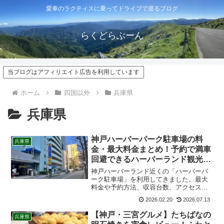
愛車のラクティスに乗ってドライブで巡るブログ
らくどらぶーん
当ブログはアフィリエイト広告を利用しています
ホーム
四国以外
兵庫県
兵庫県
神戸ハーバーパーク駐車場の料
兵庫県
金・最大料金まとめ！予約で満車
回避できるハーバーランド観光お
すすめ駐車場
神戸ハーバーランド近くの「ハーバーパ
ーク駐車場」を利用してきました。最大
料金や予約方法、収容台数、アクセス、
周辺観光スポットまで詳しく紹介。ハー
2026.02.20
2026.07.13
バーランドやumie、モザイク、南京町、
三宮観光の拠点として利用したい方必見
【神戸・三宮グルメ】たちばなの
兵庫県
です。