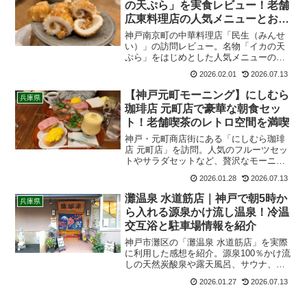
の天ぷら」を実食レビュー！老舗
広東料理店の人気メニューとおす
すめ料理を紹介
神戸南京町の中華料理店「民生（みんせ
い）」の訪問レビュー。名物「イカの天
ぷら」をはじめとした人気メニューの感
想や、お店へのアクセス、混雑状況をま
2026.02.01
2026.07.13
とめました。南京町での食事選びに迷っ
ている方、老舗の味を楽しみたい方にお
【神戸元町モーニング】にしむら
兵庫県
すすめの記事です。
珈琲店 元町店で豪華な朝食セッ
ト！老舗喫茶のレトロ空間を満喫
神戸・元町商店街にある「にしむら珈琲
店 元町店」を訪問。人気のフルーツセッ
トやサラダセットなど、贅沢なモーニン
グを頂きました。一歩足を踏み入れる
2026.01.28
2026.07.13
と、そこには都会の喧騒を忘れるクラシ
ックで上質な時間が流れていました。丁
灘温泉 水道筋店｜神戸で朝5時か
兵庫県
寧な接客と絶品コーヒー、季節のスイー
ら入れる源泉かけ流し温泉！冷温
ツに癒され自分へのご褒美やデートにも
交互浴と駐車場情報を紹介
おすすめ
神戸市灘区の「灘温泉 水道筋店」を実際
に利用した感想を紹介。源泉100％かけ流
しの天然炭酸泉や露天風呂、サウナ、料
金、営業時間、駐車場、アクセス情報ま
2026.01.27
2026.07.13
で詳しく解説します。500円で楽しめる神
戸屈指のコスパ温泉です。