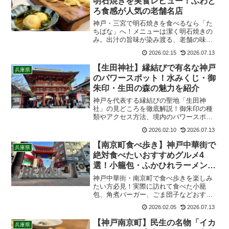
明石焼きを実食レビュー！ふわと
ろ食感が人気の老舗名店
神戸・三宮で明石焼きを食べるなら「た
ちばな」へ！メニューは潔く明石焼きの
み。出汁の旨味が染み渡る、老舗の味を
レポートします。三宮駅近でアクセスも
2026.02.15
2026.07.13
抜群、観光の合間の軽食やランチに最適
な名店の魅力を凝縮してご紹介。
【生田神社】縁結びで有名な神戸
兵庫県
のパワースポット！水みくじ・御
朱印・生田の森の魅力を紹介
神戸を代表する縁結びの聖地「生田神
社」の見どころを徹底解説！御朱印の種
類やアクセス方法、境内のパワースポッ
ト「生田の森」まで、参拝前に知りたい
2026.02.10
2026.07.13
情報を詳しく紹介します。三宮駅から徒
歩圏内、神戸観光には欠かせない名社の
【南京町食べ歩き】神戸中華街で
兵庫県
魅力を紹介
絶対食べたいおすすめグルメ4
選！小籠包・ふかひれラーメン・
角煮まん・ごま団子を実食レビュ
神戸中華街・南京町で食べ歩きを楽しみ
ー
たい方必見！実際に訪れて食べた小籠
包、角煮バーガー、ごま団子などおすす
めグルメ4選を写真付きで紹介します。営
2026.02.05
2026.07.13
業時間やアクセス、食べ歩きのマナーも
詳しく解説。
【神戸南京町】民生の名物「イカ
兵庫県