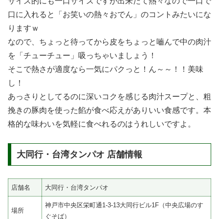
サイズ的にも一口サイズですが出来たて熱々なので一口で
口に入れると「お笑いの熱々おでん」のコントみたいにな
りますｗ
なので、ちょっと待ってから皮をちょっと嚙んで中の肉汁
を「チューチュー」吸っちゃいましょう！
そこで熱さが適度なら一気にパクっと！ん～～！！美味
し！
あっさりとしてるのに深いコクを感じる肉汁スープと、粗
挽きの豚肉を使った餡が食べ応えがありいい食感です。本
格的な味わいを気軽に食べれるのはうれしいですよ。
大同行・台湾タンパオ 店舗情報
店舗名
大同行・台湾タンパオ
神戸市中央区栄町通1-3-13大同行ビル1F（中央広場のす
場所
ぐそば）