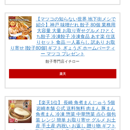
【マツコの知らない世界 地下街メシで
紹介】神戸 味噌だれ 餃子 80個 業務用
大容量 大量 お取り寄せグルメ ひとく
ち餃子 冷凍餃子 冷凍食品 あす楽 仕送
りセット 食品 一人暮らし 訳あり お取
り寄せ [餃子80個] ギフト ぎょうざ ホームパーティ
ー マツコ プレゼント
餃子専門店イチロー
楽天
【楽天1位】 長崎 角煮まんじゅう 5個
岩崎本舗 公式 送料無料 肉まん 豚まん
角煮まん 冷凍 惣菜 中華惣菜 点心 個包
装 レンジ 簡単 お取り寄せ グルメ お土
産 手土産 内祝い お返し 贈り物 ギフト