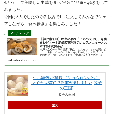
せい）」で美味しい中華を食べた後に4品食べ歩きをして
みました。
今回は3人でしたので各お店で1つ注文してみんなでシェ
アしながら「食べ歩き」を楽しみました！
【神戸南京町】民生の名物「イカの天ぷら」を実
食レビュー！老舗広東料理店の人気メニューとお
すすめ料理を紹介
神戸南京町の中華料理店「民生（みんせい）」の訪問レビ
ュー。名物「イカの天ぷら」をはじめとした人気メニュー
の感想や、お店へのアクセス、混雑状況をまとめました。
南京町での食事選びに迷っている方、老舗の味を楽しみた
rakudoraboon.com
い方におすすめの記事です。
生小籠包 小籠包 （ショウロンポウ）
マイナス30℃で急速冷凍しました[餃子
の王国]
餃子の王国
楽天