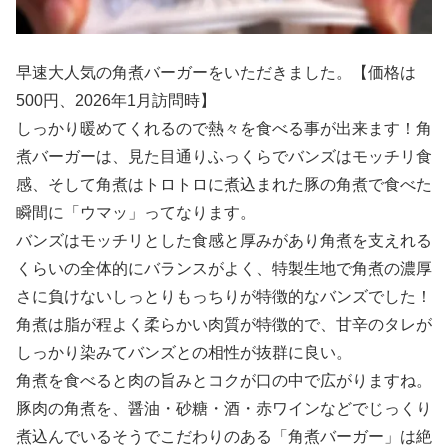
早速大人気の角煮バーガーをいただきました。【価格は
500円、2026年1月訪問時】
しっかり暖めてくれるので熱々を食べる事が出来ます！角
煮バーガーは、見た目通りふっくらでバンズはモッチリ食
感、そして角煮はトロトロに煮込まれた豚の角煮で食べた
瞬間に「ウマッ」ってなります。
バンズはモッチリとした食感と厚みがあり角煮を支えれる
くらいの全体的にバランスがよく、特製生地で角煮の濃厚
さに負けないしっとりもっちりが特徴的なバンズでした！
角煮は脂が程よく柔らかい肉質が特徴的で、甘辛のタレが
しっかり染みてバンズとの相性が抜群に良い。
角煮を食べると肉の旨みとコクが口の中で広がりますね。
豚肉の角煮を、醤油・砂糖・酒・赤ワインなどでじっくり
煮込んでいるそうでこだわりのある「角煮バーガー」は絶