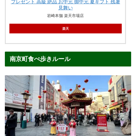
プレゼント 高級 絶品 お中元 御中元 夏ギフト 残暑
見舞い
岩崎本舗 楽天市場店
楽天
南京町食べ歩きルール