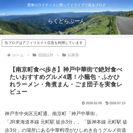
愛車のラクティスに乗ってドライブで巡るブログ
らくどらぶーん
当ブログはアフィリエイト広告を利用しています
ホーム
四国以外
兵庫県
【南京町食べ歩き】神戸中華街で絶対食べ
たいおすすめグルメ4選！小籠包・ふかひ
れラーメン・角煮まん・ごま団子を実食レ
ビュー
2026.02.05
2026.07.13
神戸市中央区元町通、南京町「神戸中華街」
「JR東海道本線 元町駅 徒歩3分」、「阪神本線 元町駅 徒
歩3分」の場所にある中華料理がひしめき合うグルメ街道