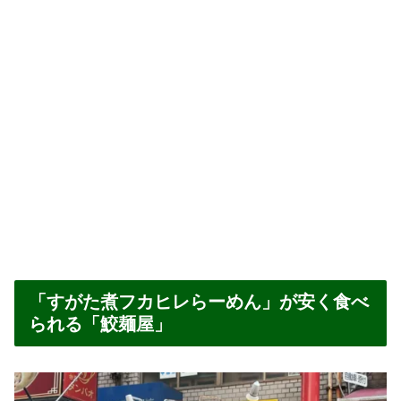
「すがた煮フカヒレらーめん」が安く食べ
られる「鮫麺屋」