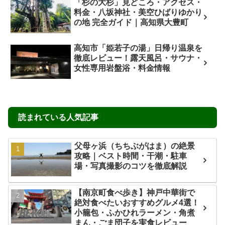
「杉の大杉」見どころ・アクセス・
料金・八坂神社・美空ひばりゆかり
の地 完全ガイド｜高知県大豊町
高知市「姫若子の湯」日帰り温泉を
徹底レビュー！露天風呂・サウナ・
女性専用岩盤浴・料金情報
読まれている人気記事
父母ヶ浜（ちちぶがはま）の絶景
攻略｜ベスト時間・干潮・駐車
場・写真撮影のコツを徹底解説
【南京町食べ歩き】神戸中華街で
絶対食べたいおすすめグルメ4選！
小籠包・ふかひれラーメン・角煮
まん・ごま団子を実食レビュー