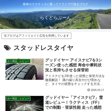
愛車のラクティスに乗ってドライブで巡るブログ
らくどらぶーん
当ブログはアフィリエイト広告を利用しています
スタッドレスタイヤ
グッドイヤー アイスナビ7を3シ
カー用品・レビュー
ーズン使った感想 寿命や摩耗状
況と長持ちさせる保管術
アイスナビを2年使った状態と保管方法を
徹底解説！ 溝の減り具合やひび割れな
ど、タイヤの状態をチェックする方法か
ら、正しい保管方法まで詳しくご紹介し
2026.03.17
ます。スタッドレスタイヤを長く安全に
使うための秘訣を公開します。
グッドイヤー「アイスナビ7」雪
カー用品・レビュー
道レビュー！ラクティス（FF）
での制動・登坂性能 走った感想