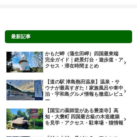
最新記事
かもだ岬（蒲生田岬）四国最東端
完全ガイド｜絶景灯台・遊歩道・ア
クセス・滞在時間まとめ
【道の駅 津島熱田温泉】温泉・サ
ウナが最高すぎた！家族風呂や車中
泊・宇和島グルメ情報も徹底レビュ
ー
【国宝の薬師堂がある豊楽寺】高
知・大豊町 四国最古級の木造建築
を見学・アクセス・駐車場・猫情報