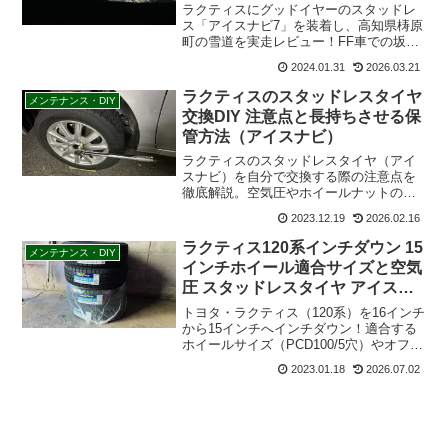
ラクティスにグッドイヤーのスタッドレ
ス「アイスナビ7」を装着し、高知県梼原
町の雪道を実走レビュー！FF車での坂道
登坂や凍結路面でのブレーキ性能、曲が
2024.01.31
2026.03.21
りやすさを詳しく解説。雪道初心者の不
安を解消する、リアルな走行感想をお届
ラクティスのスタッドレスタイヤ
メンテナンス・DIY
けします。
交換DIY 注意点と長持ちさせる保
管方法（アイスナビ）
ラクティスのスタッドレスタイヤ（アイ
スナビ）を自分で交換する際の注意点を
徹底解説。空気圧やホイールナットの締
め付けトルク、適切な保管方法まで、DIY
2023.12.19
2026.02.16
で安全に作業するためのポイントをまと
めました。タイヤを長持ちさせ、冬のド
ラクティス120系インチダウン 15
メンテナンス・DIY
ライブを安全に楽しむための必読ガイ
インチホイール適合サイズと空気
ド。
圧 スタッドレスタイヤ アイスナ
ビ7
トヨタ・ラクティス（120系）を16インチ
から15インチへインチダウン！適合する
ホイールサイズ（PCD100/5穴）やオフセ
ットの計算、グッドイヤー「アイスナビ
2023.01.18
2026.07.02
7」を選んだ理由と乗り心地を詳しく解説
します。スタッドレスタイヤの保管方法
も紹介。