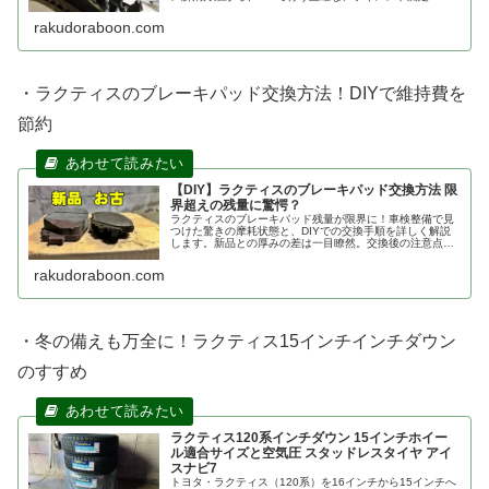
整手順まで詳しく解説。費用を抑えてタイヤを長持ちさせ
たい方は必見の実践ガイドです。
rakudoraboon.com
・ラクティスのブレーキパッド交換方法！DIYで維持費を
節約
【DIY】ラクティスのブレーキパッド交換方法 限
界超えの残量に驚愕？
ラクティスのブレーキパッド残量が限界に！車検整備で見
つけた驚きの摩耗状態と、DIYでの交換手順を詳しく解説
します。新品との厚みの差は一目瞭然。交換後の注意点
や、使用したおすすめパッドも紹介。安全運転のために早
めの点検を！
rakudoraboon.com
・冬の備えも万全に！ラクティス15インチインチダウン
のすすめ
ラクティス120系インチダウン 15インチホイー
ル適合サイズと空気圧 スタッドレスタイヤ アイ
スナビ7
トヨタ・ラクティス（120系）を16インチから15インチへ