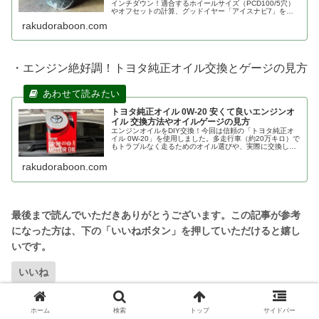
インチダウン！適合するホイールサイズ（PCD100/5穴）
やオフセットの計算、グッドイヤー「アイスナビ7」を選
んだ理由と乗り心地を詳しく解説します。スタッドレスタ
rakudoraboon.com
イヤの保管方法も紹介。
・エンジン絶好調！トヨタ純正オイル交換とゲージの見方
トヨタ純正オイル 0W-20 安くて良いエンジンオ
イル 交換方法やオイルゲージの見方
エンジンオイルをDIY交換！今回は信頼の「トヨタ純正オ
イル 0W-20」を使用しました。多走行車（約20万キロ）で
もトラブルなく走るためのオイル選びや、実際に交換して
感じたエンジン音の変化などを解説。自分でお得にメンテ
ナンスしたい方必見です。
rakudoraboon.com
いいね
ホーム
検索
トップ
サイドバー