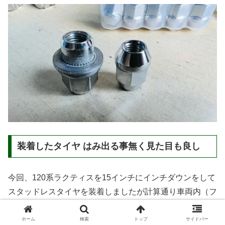
装着したタイヤ はみ出る事無く見た目も良し
今回、120系ラクティスを15インチにインチダウンをして
スタッドレスタイヤを装着しましたが計算通り車両内（フ
ェンダー内）に収まりました！
車両に干渉する事もなくタイヤもはみ出る事も無く問題な
ホーム
検索
トップ
サイドバー