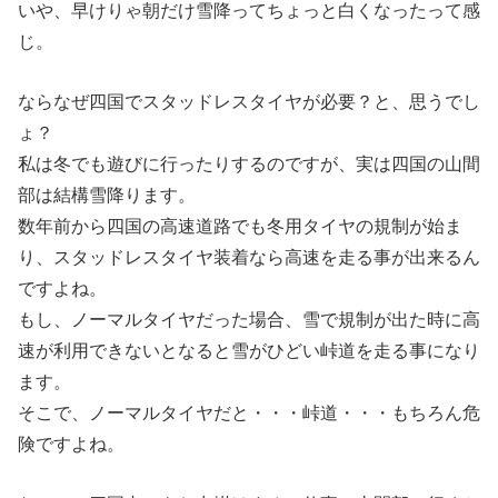
いや、早けりゃ朝だけ雪降ってちょっと白くなったって感
じ。
ならなぜ四国でスタッドレスタイヤが必要？と、思うでし
ょ？
私は冬でも遊びに行ったりするのですが、実は四国の山間
部は結構雪降ります。
数年前から四国の高速道路でも冬用タイヤの規制が始ま
り、スタッドレスタイヤ装着なら高速を走る事が出来るん
ですよね。
もし、ノーマルタイヤだった場合、雪で規制が出た時に高
速が利用できないとなると雪がひどい峠道を走る事になり
ます。
そこで、ノーマルタイヤだと・・・峠道・・・もちろん危
険ですよね。