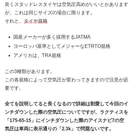
良くスタッドレスタイヤは空気圧高めがいいとかあります
が、これは同じサイズの場合に限ります。
それと、
タイヤ規格
国産メーカーが多く採用するJATMA
ヨーロッパ基準としてメジャーなETRTO規格
アメリカは、TRA規格
この3種類があります。
この各規格によって空気圧が変わってきますので注意が必
要です。
全てを説明してると長くなるので詳細は割愛して今回のイ
ンチダウンした際の空気圧についてですが、ラクティスを
「175-65-15」にインチダウンした際のアイスナビ7の空
気圧は車両に表示通りの「2.3k」で問題ないです。