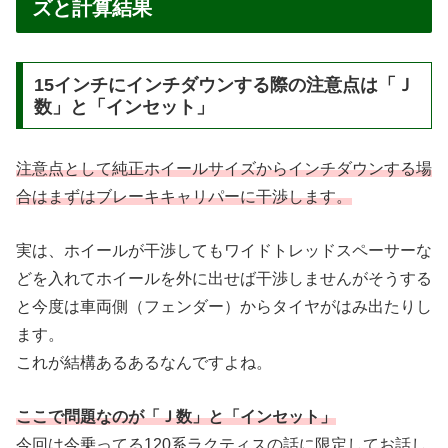
ズと計算結果
15インチにインチダウンする際の注意点は「Ｊ
数」と「インセット」
注意点として純正ホイールサイズからインチダウンする場
合はまずはブレーキキャリパーに干渉します。
実は、ホイールが干渉してもワイドトレッドスペーサーな
どを入れてホイールを外に出せば干渉しませんがそうする
と今度は車両側（フェンダー）からタイヤがはみ出たりし
ます。
これが結構あるあるなんですよね。
ここで問題なのが「Ｊ数」と「インセット」
今回は今乗ってる120系ラクティスの話に限定してお話し