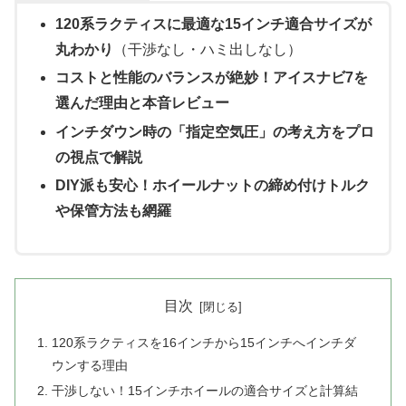
120系ラクティスに最適な15インチ適合サイズが
丸わかり
（干渉なし・ハミ出しなし）
コストと性能のバランスが絶妙！アイスナビ7を
選んだ理由と本音レビュー
インチダウン時の「指定空気圧」の考え方をプロ
の視点で解説
DIY派も安心！ホイールナットの締め付けトルク
や保管方法も網羅
目次
120系ラクティスを16インチから15インチへインチダ
ウンする理由
干渉しない！15インチホイールの適合サイズと計算結