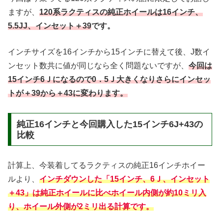
ますが、
120系ラクティスの純正ホイールは16インチ、
5.5JJ、インセット＋39
です。
インチサイズを16インチから15インチに替えて後、J数イ
ンセット数共に値が同じなら全く問題ないですが、
今回は
15インチ6Ｊになるので0．5Ｊ大きくなりさらにインセッ
トが＋39から＋43に変わります。
純正16インチと今回購入した15インチ6J+43の
比較
計算上、今装着してるラクティスの純正16インチホイー
ルより、
インチダウンした「15インチ、6Ｊ、インセット
＋43」は純正ホイールに比べホイール内側が約10ミリ入
り、ホイール外側が2ミリ出る計算です。