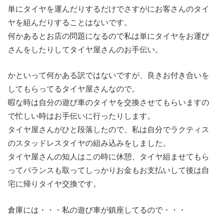
単にタイヤを運んだりするだけでさすがにお客さんのタイ
ヤを組んだりすることはないです。
何かあるとお店の問題になるので私は単にタイヤをお運び
さんをしたりしてタイヤ屋さんのお手伝い。
かといって何かある訳ではないですが、良きお付き合いを
してもらってるタイヤ屋さんなので。
暇な時は自分の遊び車のタイヤを交換させてもらいますの
で忙しい時はお手伝いに行ったりします。
タイヤ屋さんがひと段落したので、私は自分でラクティス
のスタッドレスタイヤの組み込みをしました。
タイヤ屋さんの知人はこの時に休憩、タイヤ組ませてもら
ってバランスも取ってしっかりお金もお支払いして後は自
宅に帰りタイヤ交換です。
倉庫には・・・私の遊び車が鎮座してるので・・・