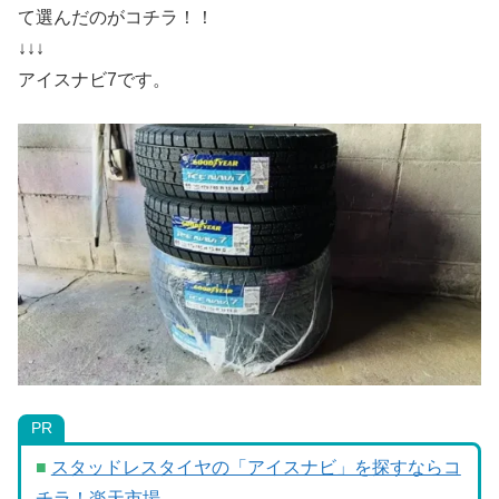
て選んだのがコチラ！！
↓↓↓
アイスナビ7です。
PR
■
スタッドレスタイヤの「アイスナビ」を探すならコ
チラ！楽天市場