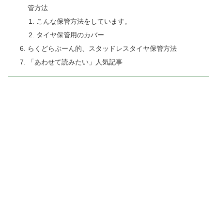
管方法
こんな保管方法をしています。
タイヤ保管用のカバー
らくどらぶーん的、スタッドレスタイヤ保管方法
「あわせて読みたい」人気記事