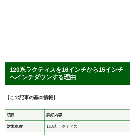
120系ラクティスを16インチから15インチ
へインチダウンする理由
【この記事の基本情報】
項目
詳細内容
対象車種
120系 ラクティス