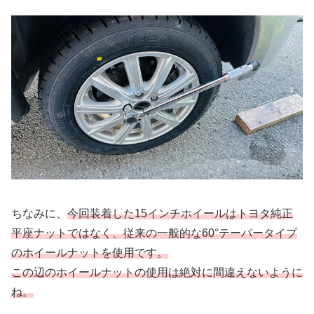
ちなみに、
今回装着した15インチホイールはトヨタ純正
平座ナットではなく、従来の一般的な60°テーパータイプ
のホイールナットを使用です。
この辺のホイールナットの使用は絶対に間違えないように
ね。