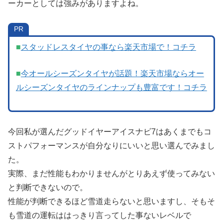
ーカーとしては強みがありますよね。
PR
■
スタッドレスタイヤの事なら楽天市場で！コチラ
■
今オールシーズンタイヤが話題！楽天市場ならオー
ルシーズンタイヤのラインナップも豊富です！コチラ
今回私が選んだグッドイヤーアイスナビ7はあくまでもコ
ストパフォーマンスが自分なりにいいと思い選んでみまし
た。
実際、まだ性能もわかりませんがとりあえず使ってみない
と判断できないので。
性能が判断できるほど雪道走らないと思いますし、そもそ
も雪道の運転ははっきり言ってした事ないレベルで