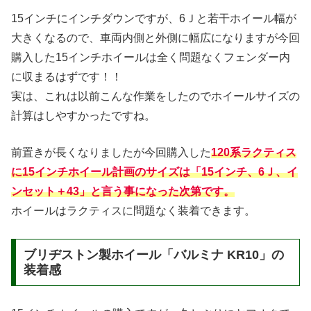
15インチにインチダウンですが、6Ｊと若干ホイール幅が
大きくなるので、車両内側と外側に幅広になりますが今回
購入した15インチホイールは全く問題なくフェンダー内
に収まるはずです！！
実は、これは以前こんな作業をしたのでホイールサイズの
計算はしやすかったですね。
前置きが長くなりましたが今回購入した
120系ラクティス
に15インチホイール計画のサイズは「15インチ、6Ｊ、イ
ンセット＋43」と言う事になった次第です。
ホイールはラクティスに問題なく装着できます。
ブリヂストン製ホイール「バルミナ KR10」の
装着感