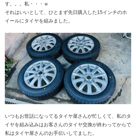
す。。。私・・・ｗ
それはいいとして、ひとまず先日購入した15インチのホ
イールにタイヤを組みました。
いつもお世話になってるタイヤ屋さんが忙しくて、私のタ
イヤを組み込みはお客さんのタイヤ交換が終わってからで
私はタイヤ屋さんのお手伝いしてました。