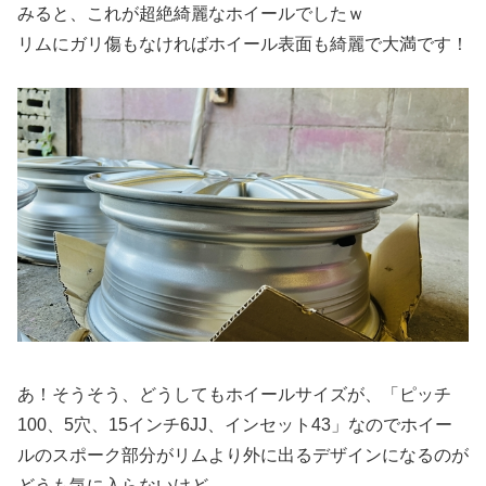
みると、これが超絶綺麗なホイールでしたｗ
リムにガリ傷もなければホイール表面も綺麗で大満です！
あ！そうそう、どうしてもホイールサイズが、「ピッチ
100、5穴、15インチ6JJ、インセット43」なのでホイー
ルのスポーク部分がリムより外に出るデザインになるのが
どうも気に入らないけど。。。