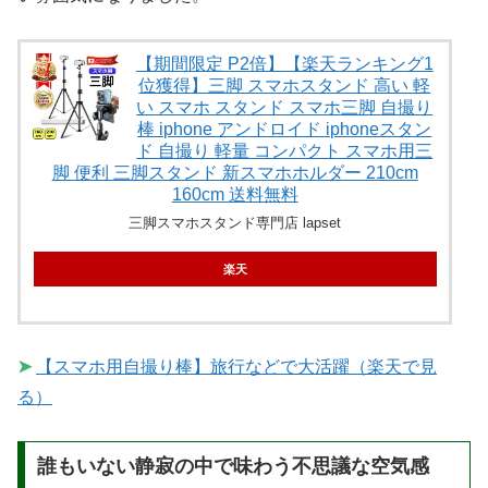
【期間限定 P2倍】【楽天ランキング1
位獲得】三脚 スマホスタンド 高い 軽
い スマホ スタンド スマホ三脚 自撮り
棒 iphone アンドロイド iphoneスタン
ド 自撮り 軽量 コンパクト スマホ用三
脚 便利 三脚スタンド 新スマホホルダー 210cm
160cm 送料無料
三脚スマホスタンド専門店 lapset
楽天
➤
【スマホ用自撮り棒】旅行などで大活躍（楽天で見
る）
誰もいない静寂の中で味わう不思議な空気感