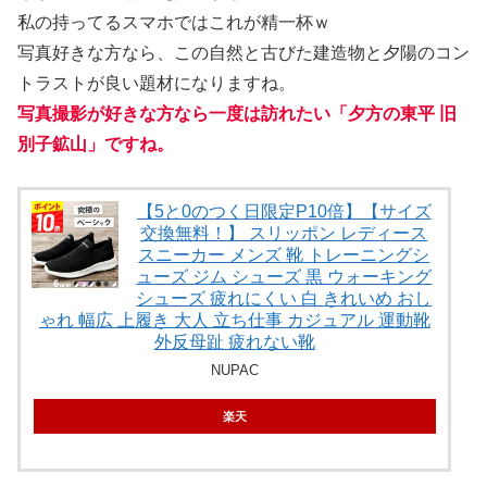
私の持ってるスマホではこれが精一杯ｗ
写真好きな方なら、この自然と古びた建造物と夕陽のコン
トラストが良い題材になりますね。
写真撮影が好きな方なら一度は訪れたい「夕方の東平 旧
別子鉱山」ですね。
【5と0のつく日限定P10倍】【サイズ
交換無料！】 スリッポン レディース
スニーカー メンズ 靴 トレーニングシ
ューズ ジム シューズ 黒 ウォーキング
シューズ 疲れにくい 白 きれいめ おし
ゃれ 幅広 上履き 大人 立ち仕事 カジュアル 運動靴
外反母趾 疲れない靴
NUPAC
楽天