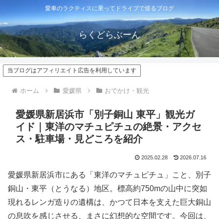
愛車のラクティスに乗ってドライブで巡るブログ
らくどらぶーん
当ブログはアフィリエイト広告を利用しています
ホーム
愛媛県
おでかけ・観光
愛媛県新居浜市「別子銅山 東平」観光ガ
イド｜東洋のマチュピチュの絶景・アクセ
ス・駐車場・見どころを紹介
2025.02.28
2026.07.16
愛媛県新居浜市にある「東洋のマチュピチュ」こと、別子
銅山・東平（とうなる）地区。標高約750mの山中に突如
現れるレンガ造りの遺構は、かつて日本を支えた巨大銅山
の息吹を感じさせる、まさに幻想的な空間です。今回は、