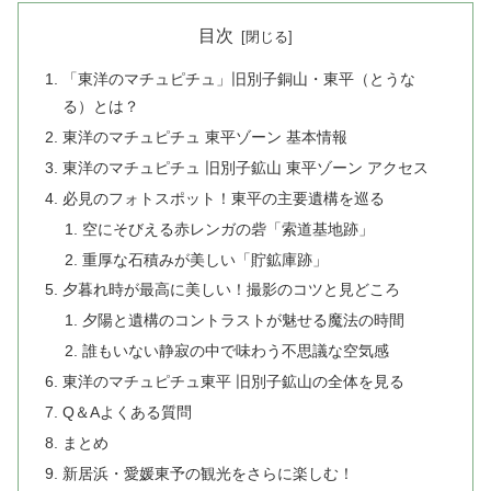
目次
「東洋のマチュピチュ」旧別子銅山・東平（とうな
る）とは？
東洋のマチュピチュ 東平ゾーン 基本情報
東洋のマチュピチュ 旧別子鉱山 東平ゾーン アクセス
必見のフォトスポット！東平の主要遺構を巡る
空にそびえる赤レンガの砦「索道基地跡」
重厚な石積みが美しい「貯鉱庫跡」
夕暮れ時が最高に美しい！撮影のコツと見どころ
夕陽と遺構のコントラストが魅せる魔法の時間
誰もいない静寂の中で味わう不思議な空気感
東洋のマチュピチュ東平 旧別子鉱山の全体を見る
Q＆Aよくある質問
まとめ
新居浜・愛媛東予の観光をさらに楽しむ！