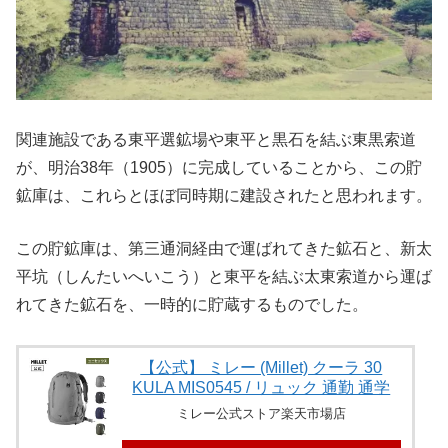
関連施設である東平選鉱場や東平と黒石を結ぶ東黒索道
が、明治38年（1905）に完成していることから、この貯
鉱庫は、これらとほぼ同時期に建設されたと思われます。
この貯鉱庫は、第三通洞経由で運ばれてきた鉱石と、新太
平坑（しんたいへいこう）と東平を結ぶ太東索道から運ば
れてきた鉱石を、一時的に貯蔵するものでした。
【公式】 ミレー (Millet) クーラ 30
KULA MIS0545 / リュック 通勤 通学
ミレー公式ストア楽天市場店