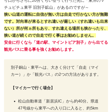
り口からさらに20分くらい登って行った先に「東洋のマ
チュピチュ東平 旧別子鉱山」があるのですが～
狭い山道の運転に自信が無い方は自走で行かない方が無難
です。対向車が来るとすれ違いが厳しい（すれ違いも出来
ない）所が何ヵ所もあり、すれ違える場所も狭かったり、
狭い道が続くので自走で行く事はお勧めしません。
安全に行くなら「道の駅、マイントピア別子」から出てる
観光バスに乗る事を強くお勧めします。
別子銅山・東平へは、大きく分けて「自走（マイ
カー）」か「観光バス」の2つの方法があります。
【マイカーで行く場合】
松山自動車道「新居浜IC」から約40分。県道
47号線から東平への入り口に入ると、約5km