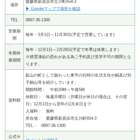
愛媛県新居浜市立川町654-3
場所
▶ Googleマップで場所を確認
TEL
0897-36-1300
営業期
毎年・3月1日～11月30日(予定で営業しています)
間
毎年・12月1日～2月28日(予定で冬季は休業します）
冬期休
※積雪凍結の恐れがある為ご予約及び見学不可の期間とな
業期間
ります。
鉱山の町として賑わった東平の往時の生活文化や銅及び別
子銅山等を紹介しています。
開館時間： 午前10時～午後5時
休館日： 毎週月曜日（月曜日が休日の場合は、その翌
資料館
日）12月1日から翌年の2月末日まで
入場料： 無料
所在地： 愛媛県新居浜市立川町654-3
TEL： 0897-36-1300
公式サ