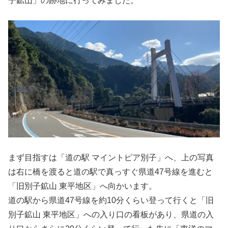
子鉱山」の跡地に行ってみました。
まず目指すは「道の駅 マイントピア別子」へ、上の写真
は右に橋を渡ると道の駅で真っすぐ県道47号線を進むと
「旧別子鉱山 東平地区」へ向かいます。
道の駅から県道47号線を約10分くらい登って行くと「旧
別子鉱山 東平地区」への入り口の看板があり、県道の入