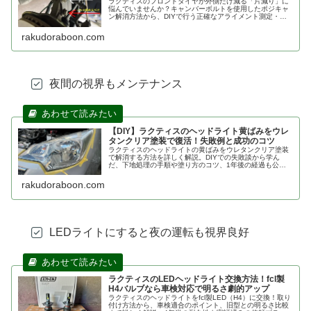
ラクティスのフロントタイヤが外側だけ減る「片減り」に
悩んでいませんか？キャンバーボルトを使用したポジキャ
ン解消方法から、DIYで行う正確なアライメント測定・調
整手順まで詳しく解説。費用を抑えてタイヤを長持ちさせ
たい方は必見の実践ガイドです。
rakudoraboon.com
夜間の視界もメンテナンス
【DIY】ラクティスのヘッドライト黄ばみをウレ
タンクリア塗装で復活！失敗例と成功のコツ
ラクティスのヘッドライトの黄ばみをウレタンクリア塗装
で解消する方法を詳しく解説。DIYでの失敗談から学ん
だ、下地処理の手順や塗り方のコツ、1年後の経過も公
開。市販のケミカルでは満足できない方、費用を抑えてヘ
ッドライトをピカピカにしたい方は必見です！
rakudoraboon.com
LEDライトにすると夜の運転も視界良好
ラクティスのLEDヘッドライト交換方法！fcl製
H4バルブなら車検対応で明るさ劇的アップ
ラクティスのヘッドライトをfcl製LED（H4）に交換！取り
付け方法から、車検適合のポイント、旧型との明るさ比較