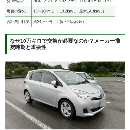
交換部品2
NGK プレミアムRXプラグ（LKAR7ARX-11P）
燃費の変化
15〜16km/L → 18.2km/L（最大19.3km/L）
合計費用目安
約24,500円（工賃・部品代込）
なぜ10万キロで交換が必要なのか？メーカー推
奨時期と重要性