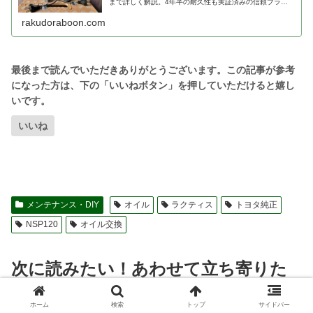
まで詳しく解説。4年半の耐久性も実証済みの信頼ブラン
ドで、夜間の視認性が劇的に向上します。
rakudoraboon.com
いいね
メンテナンス・DIY
オイル
ラクティス
トヨタ純正
NSP120
オイル交換
次に読みたい！あわせて立ち寄りた
いおすすめスポット
ホーム
検索
トップ
サイドバー