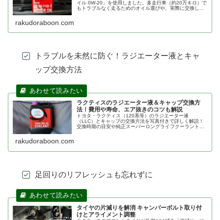
イル 0W-20」を使用しました。多走行車（約20万キロ）で
もトラブルなく走るためのオイル選びや、実際に交換して
感じたエンジン音の変化などを解説。自分でお得にメンテ
ナンスしたい方必見です。
rakudoraboon.com
トラブルを未然に防ぐ！ラジエーター液とキャ
ップ交換方法
ラクティスのラジエーター液＆キャップ交換方
法！費用や寿命、エア抜きのコツも解説
トヨタ・ラクティス（120系等）のラジエーター液
（LLC）とキャップの交換方法を写真付きで詳しく解説！
交換時期の目安や純正スーパーロングライフクーラントの
希釈率、DIYでのエア抜き手順、かかった費用まで紹介。
オーバーヒート防止のメンテナンスに必見です。
rakudoraboon.com
足回りのリフレッシュも忘れずに
タイヤの片減りを解消 キャンバーボルト取り付
けとアライメント調整