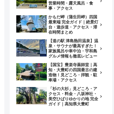
営業時間・露天風呂・食
事・アクセス
かもだ岬（蒲生田岬）四国
最東端 完全ガイド｜絶景灯
台・遊歩道・アクセス・滞
在時間まとめ
【道の駅 津島熱田温泉】温
泉・サウナが最高すぎた！
家族風呂や車中泊・宇和島
グルメ情報も徹底レビュー
【国宝】豊楽寺薬師堂｜高
知・大豊町の四国最古の建
造物！見どころ・拝観・駐
車場・アクセス
「杉の大杉」見どころ・ア
クセス・料金・八坂神社・
美空ひばりゆかりの地 完全
ガイド｜高知県大豊町