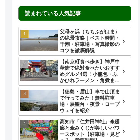
読まれている人気記事
父母ヶ浜（ちちぶがはま）
の絶景攻略｜ベスト時間・
干潮・駐車場・写真撮影の
コツを徹底解説
【南京町食べ歩き】神戸中
華街で絶対食べたいおすす
めグルメ4選！小籠包・ふ
かひれラーメン・角煮ま
ん・ごま団子を実食レビュ
【徳島・眉山】車で山頂ま
ー
で行ってみた！無料駐車
場・展望台・夜景・ロープ
ウェイを紹介
高知市「仁井田神社」傘廻
廊と傘みくじが美しいパワ
ースポット【駐車場・見ど