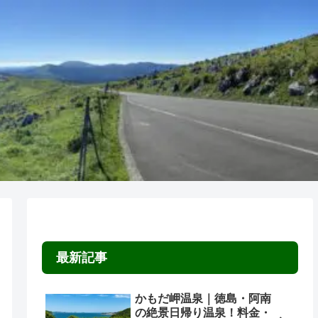
最新記事
かもだ岬温泉｜徳島・阿南
の絶景日帰り温泉！料金・