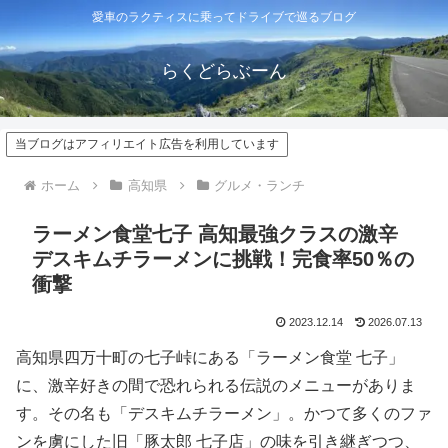
愛車のラクティスに乗ってドライブで巡るブログ
らくどらぶーん
当ブログはアフィリエイト広告を利用しています
ホーム
高知県
グルメ・ランチ
ラーメン食堂七子 高知最強クラスの激辛
デスキムチラーメンに挑戦！完食率50％の
衝撃
2023.12.14
2026.07.13
高知県四万十町の七子峠にある「ラーメン食堂 七子」
に、激辛好きの間で恐れられる伝説のメニューがありま
す。その名も「デスキムチラーメン」。かつて多くのファ
ンを虜にした旧「豚太郎 七子店」の味を引き継ぎつつ、