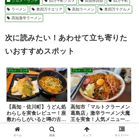
グルメ・ランチ
四万十町グルメ
高知県西部
四万十町
ラーメン
奥四万十エリア
高知ラーメン
奥四万十グルメ
高知激辛ラーメン
次に読みたい！あわせて立ち寄りた
いおすすめスポット
グルメ・ランチ
グルメ・ランチ
【高知・佐川町】うどん処
高知市「マルトクラーメン
わらしを実食レビュー！座
葛島店」激辛ラーメン大魔
敷わらしがいると噂の古民
王を実食！人気メニューや
家で味わう絶品「他人うど
辛さをレビュー
高知県佐川町にある古民家「うど
高知市で激辛ラーメンといえば
ん」
ん処 わらし」を徹底レポート！
「マルトクラーメン」。名物の超
ホーム
検索
トップ
サイドバー
座敷わらしが出ると噂の店内で、
激辛油そば「大魔王」の辛さは？