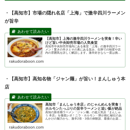
・【高知市】市場の隠れ名店「上海」で激辛四川ラーメン
が旨辛
【高知市】上海の激辛四川ラーメンを実食！辛い
けど旨い中央卸売市場の人気食堂
高知市中央卸売市場内にある食堂「上海」の激辛四川ラー
メン！驚きの辛さとその奥にある旨み、生卵での味変や店
内の雰囲気を詳しく解説します。激辛好きなら一度は挑戦
したい、市場関係者も通う隠れた名店のメニューやアクセ
ス情報も網羅。
rakudoraboon.com
・【高知市】高知名物「ジャン麺」が旨い！まんしゅう本
店
高知市「まんしゅう本店」のじゃんめんを実食！
ホルモンたっぷりの旨辛ラーメンと追い飯が絶品
高知の新名物ラーメン「ジャン麺」の超人気店『まんしゅ
う 本店』を徹底レポ！ニラ・ホルモン・卵が絡む秘伝のあ
んかけの魅力から、激辛2倍・3倍の体験談、最後のお楽し
み「追い飯」まで網羅。気になるメニューや駐車場、アク
セス情報も詳しく解説します。
rakudoraboon.com