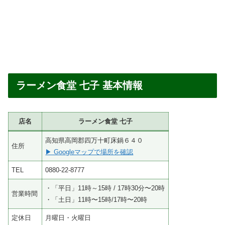
ラーメン食堂 七子 基本情報
店名
ラーメン食堂 七子
高知県高岡郡四万十町床鍋６４０
住所
▶ Googleマップで場所を確認
TEL
0880-22-8777
・「平日」11時～15時 / 17時30分〜20時
営業時間
・「土日」11時〜15時/17時〜20時
定休日
月曜日・火曜日