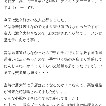
それが、高知で一番辛いと噂の「デスキムチラーメン」で
すよ！(￣ー￣)ﾆﾔﾘ
今回は激辛好きの友人と行きました。
私は激辛は苦手なのであまり乗り気ではなかったですが、
友人は激辛大好きなのでほぼ拉致された状態でラーメン食
堂七子に向かう事に。
昔は高速道路もなかったので県西部に行くには必ず通る国
道沿いに店があったので下手すりゃ街のお店より繁盛して
たんじゃね～か？ってくらい交通量も多かったですが。い
までは交通量も減り・・・
当時の豚太郎七子店はどうなるのか！？なんて、高速道路
が出来た時は噂されてましたが。。。
そんな心配をよそに今でも繁盛してました！
おまけに、激辛ブームもあってか辛い物好きが結構来ると