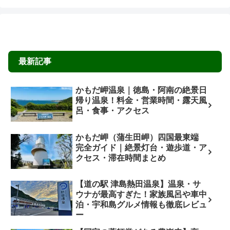
最新記事
かもだ岬温泉｜徳島・阿南の絶景日
帰り温泉！料金・営業時間・露天風
呂・食事・アクセス
かもだ岬（蒲生田岬）四国最東端
完全ガイド｜絶景灯台・遊歩道・ア
クセス・滞在時間まとめ
【道の駅 津島熱田温泉】温泉・サ
ウナが最高すぎた！家族風呂や車中
泊・宇和島グルメ情報も徹底レビュ
ー