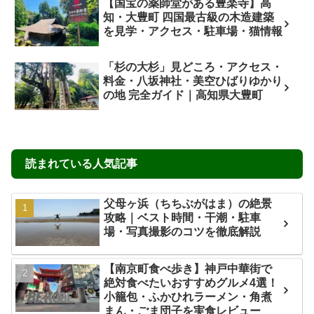
【国宝の薬師堂がある豊楽寺】高
知・大豊町 四国最古級の木造建築
を見学・アクセス・駐車場・猫情報
「杉の大杉」見どころ・アクセス・
料金・八坂神社・美空ひばりゆかり
の地 完全ガイド｜高知県大豊町
読まれている人気記事
父母ヶ浜（ちちぶがはま）の絶景
攻略｜ベスト時間・干潮・駐車
場・写真撮影のコツを徹底解説
【南京町食べ歩き】神戸中華街で
絶対食べたいおすすめグルメ4選！
小籠包・ふかひれラーメン・角煮
まん・ごま団子を実食レビュー