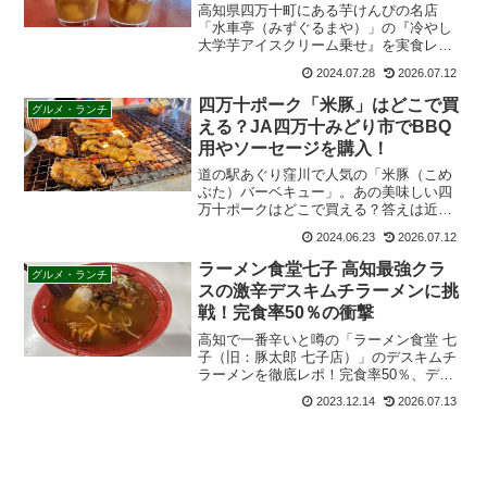
高知県四万十町にある芋けんぴの名店
「水車亭（みずぐるまや）」の『冷やし
大学芋アイスクリーム乗せ』を実食レビ
ュー！ひんやり甘い大学芋とアイスの相
2024.07.28
2026.07.12
性は抜群。店舗アクセスや、人気の塩け
んぴ・お土産情報、南国製菓との違いに
四万十ポーク「米豚」はどこで買
グルメ・ランチ
ついても詳しく解説します。
える？JA四万十みどり市でBBQ
用やソーセージを購入！
道の駅あぐり窪川で人気の「米豚（こめ
ぶた）バーベキュー」。あの美味しい四
万十ポークはどこで買える？答えは近く
の「JA四万十みどり市」！実際に精肉や
2024.06.23
2026.07.12
ソーセージを購入しBBQで実食した感想
をブログで紹介。アクセスやお弁当情報
ラーメン食堂七子 高知最強クラ
グルメ・ランチ
も満載です。
スの激辛デスキムチラーメンに挑
戦！完食率50％の衝撃
高知で一番辛いと噂の「ラーメン食堂 七
子（旧：豚太郎 七子店）」のデスキムチ
ラーメンを徹底レポ！完食率50％、デス
ソース以上の辛さを誇る「悪魔の血」入
2023.12.14
2026.07.13
りの超激辛麺に悶絶。激辛好きは必見の
聖地、アクセスやメニューの魅力をブロ
グでご紹介します。