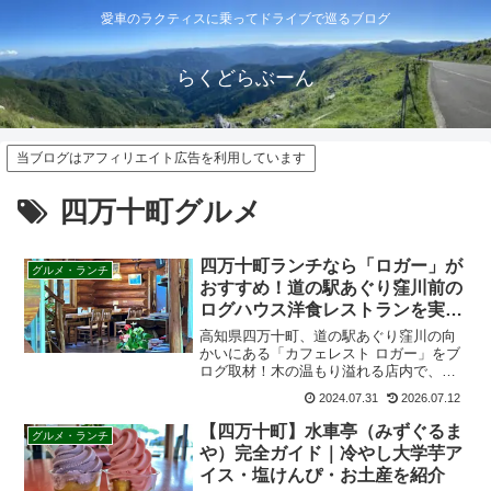
愛車のラクティスに乗ってドライブで巡るブログ
らくどらぶーん
当ブログはアフィリエイト広告を利用しています
四万十町グルメ
四万十町ランチなら「ロガー」が
グルメ・ランチ
おすすめ！道の駅あぐり窪川前の
ログハウス洋食レストランを実食
レビュー
高知県四万十町、道の駅あぐり窪川の向
かいにある「カフェレスト ロガー」をブ
ログ取材！木の温もり溢れる店内で、人
気メニューのロガーセットや日替わりラ
2024.07.31
2026.07.12
ンチを堪能。地元民に愛される隠れた名
店のメニューやアクセス、店内の雰囲気
【四万十町】水車亭（みずぐるま
グルメ・ランチ
を詳しく紹介します。
や）完全ガイド｜冷やし大学芋ア
イス・塩けんぴ・お土産を紹介