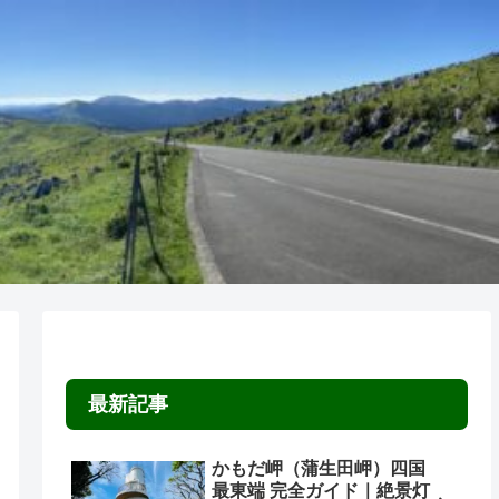
最新記事
かもだ岬（蒲生田岬）四国
最東端 完全ガイド｜絶景灯