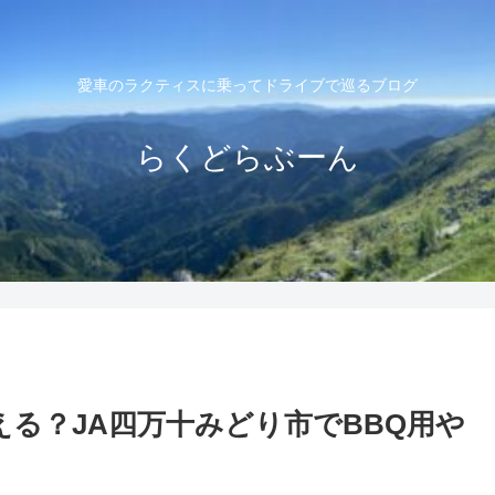
愛車のラクティスに乗ってドライブで巡るブログ
らくどらぶーん
る？JA四万十みどり市でBBQ用や