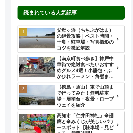
読まれている人気記事
父母ヶ浜（ちちぶがはま）
の絶景攻略｜ベスト時間・
干潮・駐車場・写真撮影の
コツを徹底解説
【南京町食べ歩き】神戸中
華街で絶対食べたいおすす
めグルメ4選！小籠包・ふ
かひれラーメン・角煮ま
ん・ごま団子を実食レビュ
【徳島・眉山】車で山頂ま
ー
で行ってみた！無料駐車
場・展望台・夜景・ロープ
ウェイを紹介
高知市「仁井田神社」傘廻
廊と傘みくじが美しいパワ
ースポット【駐車場・見ど