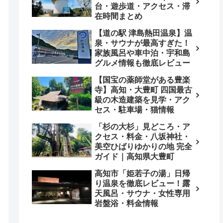
台・遊歩道・アクセス・滞
在時間まとめ
【道の駅 津島熱田温泉】温
泉・サウナが最高すぎた！
家族風呂や車中泊・宇和島
グルメ情報も徹底レビュー
【国宝の薬師堂がある豊楽
寺】高知・大豊町 四国最古
級の木造建築を見学・アク
セス・駐車場・猫情報
「杉の大杉」見どころ・ア
クセス・料金・八坂神社・
美空ひばりゆかりの地 完全
ガイド｜高知県大豊町
高知市「姫若子の湯」日帰
り温泉を徹底レビュー！露
天風呂・サウナ・女性専用
岩盤浴・料金情報