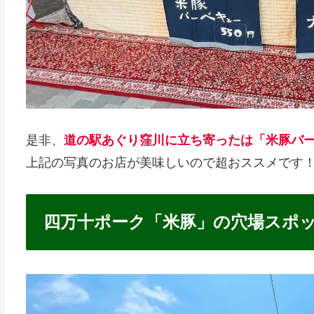
是非、
道の駅あぐり窪川に立ち寄ったは「米豚バ
上記の写真のお店が美味しいので超おススメです
四万十ポーク「米豚」の穴場スポッ