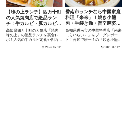
香南市ランチなら中国家庭
【峰の上ランチ】四万十町
料理「来来」！焼き小籠
の人気焼肉店で絶品ラン
包・手裂き麺・旨辛麻婆豆
チ！牛カルビ・豚カルビ定
腐を実食レビュー
食を実食レビュー
高知県香南市の中華料理店「来来
高知県四万十町の人気店「焼肉
（らいらい）」をブログレポー
峰の上」の絶品ランチを実食レ
ト！高知で唯一？の「焼き小籠
ポ！人気の牛カルビ定食や四万十
包」は肉汁たっぷり。名物の「手
ポーク（米豚）の旨味が詰まった
2026.07.12
2026.07.12
裂き麺」や本格的な辛さがクセに
豚カルビ定食の魅力を紹介。混雑
なる「麻婆豆腐」、水餃子など人
を避ける狙い目の時間帯や、四万
気メニューを紹介。店舗情報やア
十町中央ICからのアクセス、駐車
クセス、駐車場も詳しく解説しま
場情報などドライブに役立つ情報
す。
満載！