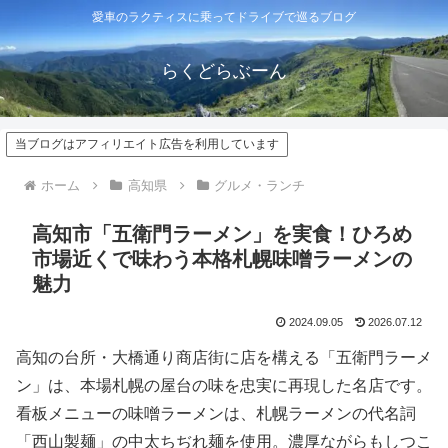
愛車のラクティスに乗ってドライブで巡るブログ
らくどらぶーん
当ブログはアフィリエイト広告を利用しています
ホーム
高知県
グルメ・ランチ
高知市「五衛門ラーメン」を実食！ひろめ
市場近くで味わう本格札幌味噌ラーメンの
魅力
2024.09.05
2026.07.12
高知の台所・大橋通り商店街に店を構える「五衛門ラーメ
ン」は、本場札幌の屋台の味を忠実に再現した名店です。
看板メニューの味噌ラーメンは、札幌ラーメンの代名詞
「西山製麺」の中太ちぢれ麺を使用。濃厚ながらもしつこ