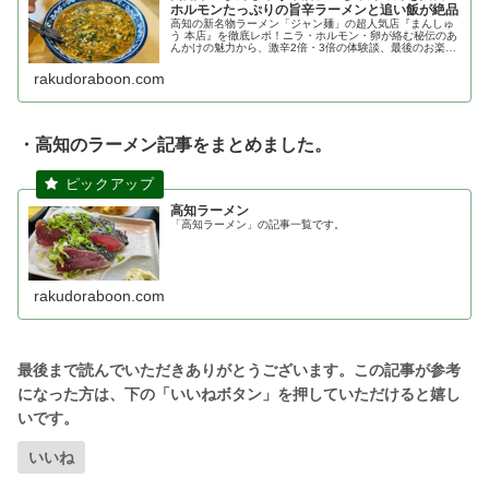
ホルモンたっぷりの旨辛ラーメンと追い飯が絶品
高知の新名物ラーメン「ジャン麺」の超人気店『まんしゅ
う 本店』を徹底レポ！ニラ・ホルモン・卵が絡む秘伝のあ
んかけの魅力から、激辛2倍・3倍の体験談、最後のお楽し
み「追い飯」まで網羅。気になるメニューや駐車場、アク
セス情報も詳しく解説します。
rakudoraboon.com
・高知のラーメン記事をまとめました。
高知ラーメン
「高知ラーメン」の記事一覧です。
rakudoraboon.com
いいね