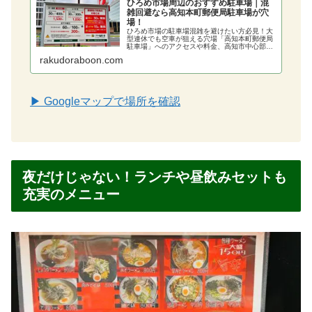
ひろめ市場周辺のおすすめ駐車場｜混
雑回避なら高知本町郵便局駐車場が穴
場！
ひろめ市場の駐車場混雑を避けたい方必見！大
型連休でも空車が狙える穴場「高知本町郵便局
駐車場」へのアクセスや料金、高知市中心部の
市営地下駐車場など、観光に便利な駐車場情報
rakudoraboon.com
を詳しく紹介。待ち時間を減らして高知観光を
楽しむための現地のリアルな情報をブログでお
届けします。
▶ Googleマップで場所を確認
夜だけじゃない！ランチや昼飲みセットも
充実のメニュー