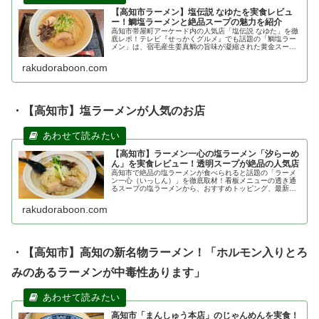
【高知市ラーメン】塩伝説 なゆたを実食レビュ
ー！鯛塩ラーメンと絶品スープの魅力を紹介
高知市帯屋町アーケード内の人気店「塩伝説 なゆた」を徹
底レポ！テレビ『せっかくグルメ』でも話題の「鯛塩ラー
メン」は、宿毛産生姜真鯛の旨味が凝縮された黄金スープ
と細麺が相性抜群。残ったスープを鯛めしにかける至高の
〆「鯛茶漬け」は必食です！
rakudoraboon.com
・【高知市】塩ラーメンが人気のお店
【高知市】ラーメン一心の塩ラーメン「汐らーめ
ん」を実食レビュー！透明スープが絶品の人気店
高知市で絶品の塩ラーメンが食べられると話題の「ラーメ
ン一心（いっしん）」を徹底取材！看板メニューの透き通
るスープの塩ラーメンから、おすすめトッピング、最新メ
ニュー、アクセスや駐車場情報まで詳しくご紹介します。
これを読めば一心の魅力が丸わかり！
rakudoraboon.com
・【高知市】高知の新名物ラーメン！「ホルモン入りとろ
みのあるラーメンが中毒性あります」
高知市「まんしゅう本店」のじゃんめんを実食！