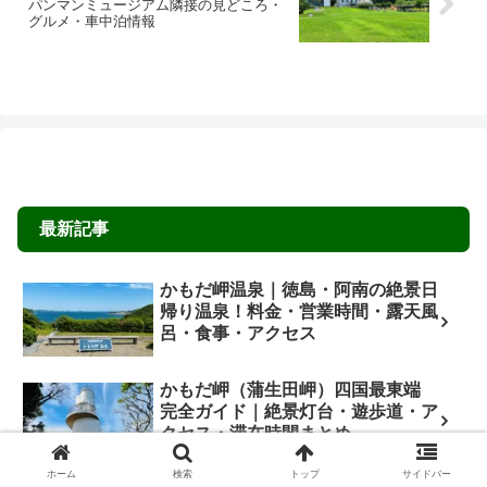
パンマンミュージアム隣接の見どころ・
グルメ・車中泊情報
最新記事
かもだ岬温泉｜徳島・阿南の絶景日
帰り温泉！料金・営業時間・露天風
呂・食事・アクセス
かもだ岬（蒲生田岬）四国最東端
完全ガイド｜絶景灯台・遊歩道・ア
クセス・滞在時間まとめ
ホーム
検索
トップ
サイドバー