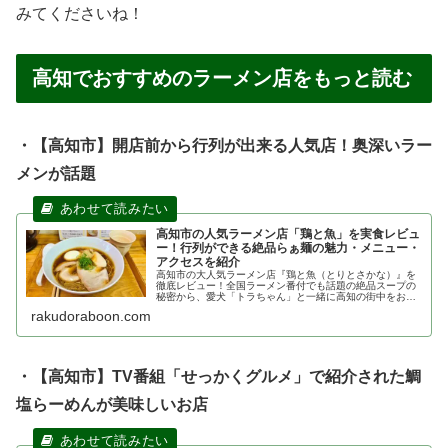
みてくださいね！
高知でおすすめのラーメン店をもっと読む
・【高知市】開店前から行列が出来る人気店！奥深いラー
メンが話題
高知市の人気ラーメン店「鶏と魚」を実食レビュ
ー！行列ができる絶品らぁ麺の魅力・メニュー・
アクセスを紹介
高知市の大人気ラーメン店『鶏と魚（とりとさかな）』を
徹底レビュー！全国ラーメン番付でも話題の絶品スープの
秘密から、愛犬「トラちゃん」と一緒に高知の街中をお出
かけする際のペット連れ必見の注意点・おすすめ周辺スポ
rakudoraboon.com
ットまでリアルな感想を交えてご紹介します。
・【高知市】TV番組「せっかくグルメ」で紹介された鯛
塩らーめんが美味しいお店