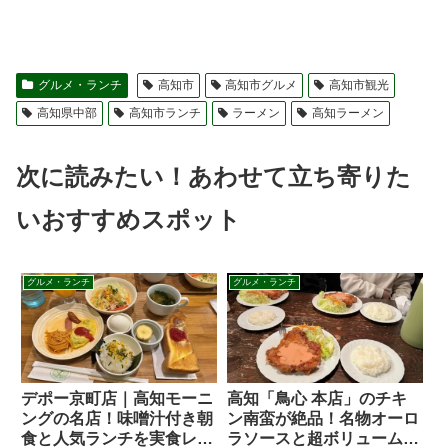
グルメ・ランチ
高知市
高知市グルメ
高知市観光
高知県中部
高知市ランチ
ラーメン
高知ラーメン
次に読みたい！あわせて立ち寄りた
いおすすめスポット
グルメ・ランチ
グルメ・ランチ
デポー京町店｜高知モーニ
高知「鳥心 本店」のチキ
ングの名店！味噌汁付き朝
ン南蛮が絶品！名物オーロ
食と人気ランチを実食レビ
ラソースと超ボリューム定