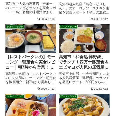
ュー
食を実食レポ
高知市で人気の喫茶店「デポー」
高知の超人気店「鳥心（とりし
のモーニングとランチを実食レポ
ん）」のオーロラソースチキン南
ート！高知名物の味噌汁付きモー
蛮を実食レポート！平日の混雑状
ニングの魅力や、ボリューム満点
況、注文が激変した最新のタッチ
2026.07.13
2026.07.12
のオムライスランチ、京町店への
パネルシステム、ライス（小でも
アクセス・営業時間を詳しく紹介
満腹）のサイズ選びの注意点を徹
グルメ・ランチ
グルメ・ランチ
します。観光客にも地元の方にも
底解説。行列を回避できる大人気
おすすめのグルメ情報です。
のテイクアウト（お弁当）の電話
予約番号やアクセス・駐車場情報
も網羅。ガッツリ食べたい方必見
です！
【レストパークいの】モー
高知市「和食処 津野郷」
ニング・朝定食を実食レビ
でランチ！四万十豚定食＆
ュー｜朝7時から営業！産
エビマヨが人気の居酒屋ラ
直・特産品も楽しめる人気
ンチを実食レポ
高知県いの町の「レストパークい
高知市中心部、中央公園近くにあ
スポット
の」で人気のモーニング・朝定食
る人気居酒屋「津野郷」のランチ
を徹底紹介！朝7時から営業して
を徹底レポート！800円からのリ
おり、きつねうどんやちりめん
ーズナブルな日替わり定食や、プ
2026.07.13
2026.07.12
丼、人気の卵焼きなどメニューも
リプリのエビマヨ、甘みが自慢の
豊富。地元野菜や特産品も揃う産
四万十豚トンカツ定食など、地元
グルメ・ランチ
グルメ・ランチ
直併設の人気スポットです。実食
民も通う絶品グルメの魅力を写真
レビューやアクセス、最新メニュ
付きで詳しくご紹介します。
ー情報を掲載。