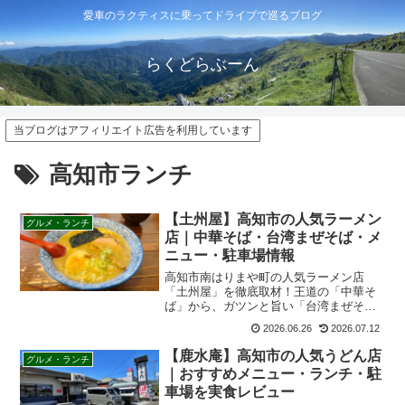
愛車のラクティスに乗ってドライブで巡るブログ
らくどらぶーん
当ブログはアフィリエイト広告を利用しています
高知市ランチ
【土州屋】高知市の人気ラーメン
グルメ・ランチ
店｜中華そば・台湾まぜそば・メ
ニュー・駐車場情報
高知市南はりまや町の人気ラーメン店
「土州屋」を徹底取材！王道の「中華そ
ば」から、ガツンと旨い「台湾まぜそ
ば」、中毒者続出の隠れ名物「いりこ出
2026.06.26
2026.07.12
汁そば」、さらに店主渾身の絶品餃子ま
で、実食した感想とともに基本情報やア
【鹿水庵】高知市の人気うどん店
グルメ・ランチ
クセスを分かりやすく解説します。
｜おすすめメニュー・ランチ・駐
車場を実食レビュー