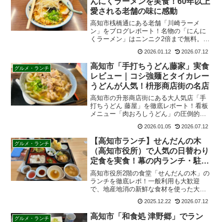
理が味わえる人気店
高知市帯屋町にある郷土料理店「二十四
万石」をブログで徹底レビュー！はりま
や橋徒歩1分、ひろめ市場の混雑を避けて
落ち着いて食事ができる老舗店です。名
2026.05.14
2026.07.12
物の極厚カツオのたたきや皿鉢料理、地
酒が昼も夜も楽しめます。初めての高知
しーふーどん丼丸 高知市葛島店
グルメ・ランチ
観光のランチ・ディナーに最適！
｜海鮮丼を実食レビュー！メニュ
ー・テイクアウト・アクセスまと
め
高知市葛島のテイクアウト海鮮丼専門店
「しーふーどん 丼丸」を徹底レポート！
約100種類の豊富なメニュー、最新の価格
帯、待ち時間を減らす注文のコツや駐車
2026.05.08
2026.07.12
場情報を分かりやすく解説。コスパ最強
の絶品海鮮丼をお家やオフィスで手軽に
高知市「土佐茶カフェ」ランチ実
グルメ・ランチ
楽しみましょう！
食レビュー｜日替わり定食・限定
メニュー・人気の理由を紹介
高知市帯屋町アーケード内にある人気店
「土佐茶カフェ」を訪問。地元野菜たっ
ぷりの日替わりランチや期間限定メニュ
ー、店内の雰囲気、アクセス方法まで写
2026.03.14
2026.07.12
真付きで詳しく紹介します。ひろめ市場
周辺でランチを探している方にもおすす
高知「川崎ラーメン本店」名物に
グルメ・ランチ
めです。