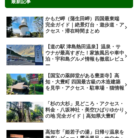
チ！四万十豚定食＆エビマヨが人
気の居酒屋ランチを実食レポ
高知市中心部、中央公園近くにある人気
居酒屋「津野郷」のランチを徹底レポー
ト！800円からのリーズナブルな日替わり
定食や、プリプリのエビマヨ、甘みが自
2025.12.17
2026.07.12
慢の四万十豚トンカツ定食など、地元民
も通う絶品グルメの魅力を写真付きで詳
しくご紹介します。
次のページ
次
1
2
4
へ