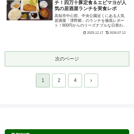
んにくラーメンを実食！60年以上
愛される老舗の味に感動
高知市桟橋通にある老舗「川崎ラーメ
ン」をブログレポート！名物の「にんに
くラーメン」はニンニク2倍まで無料。化
学調味料不使用のこだわりスープと中太
2026.01.12
2026.07.12
麺が絡む絶品の一杯です。メニュー内容
や駐車場、実際に食べた感想を詳しく紹
高知市「手打ちうどん藤家」実食
グルメ・ランチ
介。高知で美味しいラーメンを探してい
レビュー｜コシ強麺とタイカレー
る方は必見です！
うどんが人気！枡形商店街の名店
高知市の升形商店街にある大人気店「手
打ちうどん 藤屋」を徹底レポート！看板
メニュー「肉おろしうどん」の圧倒的な
コシと旨味を実食レビュー。メニュー一
2026.01.05
2026.07.12
覧、平日限定50円の炊き込みご飯、気に
なる駐車場代100円割引サービスやアクセ
【高知市ランチ】せんだんの木
グルメ・ランチ
スまで、ドライブ旅に役立つ情報を網羅
（高知市役所）で人気の日替わり
しています。
定食を実食！幕の内ランチ・駐車
場情報も紹介
高知市役所2階の食堂「せんだんの木」の
ランチを徹底レポ！一般利用も大歓迎
で、地産地消の新鮮な食材を使った大ボ
リュームの「幕の内ランチ」やコスパ抜
2025.12.22
2026.07.12
群の日替わりが大人気。最新の注文シス
テムや、地下駐車場が最大3時間無料にな
高知市「和食処 津野郷」でラン
グルメ・ランチ
る手順、アクセス情報も解説。