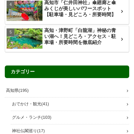
徹底レビュー！露天風呂・サウナ・
女性専用岩盤浴・料金情報
読まれている人気記事
父母ヶ浜（ちちぶがはま）の絶景
攻略｜ベスト時間・干潮・駐車
場・写真撮影のコツを徹底解説
【南京町食べ歩き】神戸中華街で
絶対食べたいおすすめグルメ4選！
小籠包・ふかひれラーメン・角煮
まん・ごま団子を実食レビュー
【徳島・眉山】車で山頂まで行っ
てみた！無料駐車場・展望台・夜
景・ロープウェイを紹介