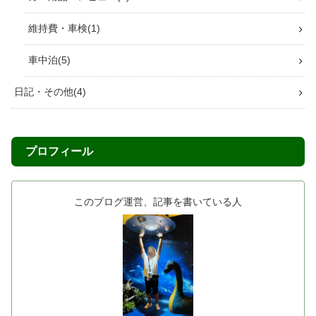
温泉・銭湯
8
四国以外
20
兵庫県
7
大阪府
5
広島県
2
岡山県
6
ラクティス
27
メンテナンス・DIY
11
内装・外装カスタム
3
カー用品・レビュー
7