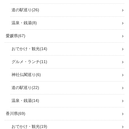
高知市「仁井田神社」傘廻廊と傘
みくじが美しいパワースポット
【駐車場・見どころ・所要時間】
高知・津野町「白龍湖」神秘の青
い湖へ！見どころ・アクセス・駐
車場・所要時間を徹底紹介
カテゴリー
高知県
195
おでかけ・観光
41
グルメ・ランチ
103
神社仏閣巡り
17