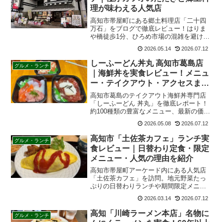
【高知市】豚太郎 大津店の味噌
グルメ・ランチ
ラーメンを実食！人気セットメニ
ュー・駐車場・営業時間も紹介
高知市大津の人気ラーメン店「豚太郎」
を徹底レビュー！看板メニュー味噌ラー
メンの実食レポ、メニュー、口コミ、駐
車場、アクセスまで完全解説。高知ラー
2026.05.22
2026.07.12
メン巡りやランチ探しにおすすめの一
杯。
高知・帯屋町「二十四万石」ラン
グルメ・ランチ
チ｜極厚カツオのたたきと郷土料