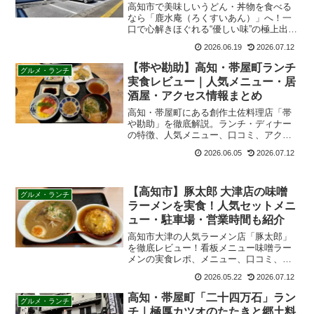
高知市で美味しいうどん・丼物を食べる
なら「鹿水庵（ろくすいあん）」へ！一
口で心解きほぐれる“優しい味”の極上出汁
と、ボリューム満点の絶品丼物が地元で
2026.06.19
2026.07.12
大人気。おすすめの人気メニューや店内
の雰囲気、アクセス情報、リアルな口コ
【帯や勘助】高知・帯屋町ランチ
グルメ・ランチ
ミを徹底解説します！
実食レビュー｜人気メニュー・居
酒屋・アクセス情報まとめ
高知・帯屋町にある創作土佐料理店「帯
や勘助」を徹底解説。ランチ・ディナー
の特徴、人気メニュー、口コミ、アクセ
ス、ひろめ市場との使い分けまで観光客
2026.06.05
2026.07.12
向けにわかりやすく紹介します。