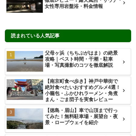
最新記事
かもだ岬（蒲生田岬）四国最東端
完全ガイド｜絶景灯台・遊歩道・ア
クセス・滞在時間まとめ
【道の駅 津島熱田温泉】温泉・サ
ウナが最高すぎた！家族風呂や車中
泊・宇和島グルメ情報も徹底レビュ
ー
【国宝の薬師堂がある豊楽寺】高
知・大豊町 四国最古級の木造建築
を見学・アクセス・駐車場・猫情報
「杉の大杉」見どころ・アクセス・
料金・八坂神社・美空ひばりゆかり
の地 完全ガイド｜高知県大豊町
高知市「姫若子の湯」日帰り温泉を