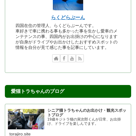
維持費・車検
1
車中泊
5
日記・その他
4
プロフィール
このブログ運営、記事を書いている人