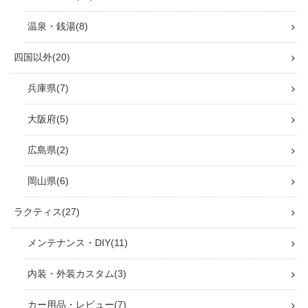
グルメ・うどん
16
神社仏閣巡り
17
四国霊場 七ヶ所まいり お遍路
8
道の駅巡り
9
温泉・銭湯
8
徳島県
42
おでかけ・観光
10
グルメ・ランチ
5
神社仏閣巡り
3
道の駅巡り
16