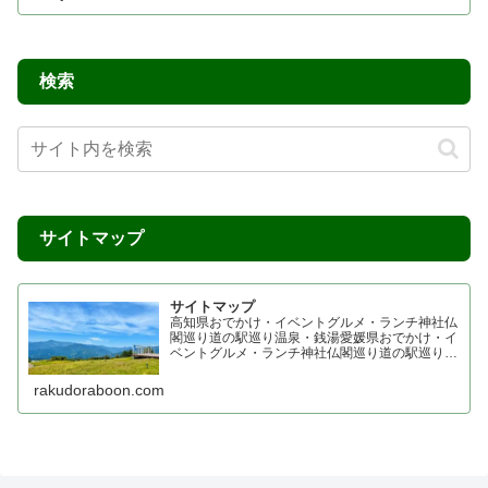
らくどらぶーん
四国在住の管理人、らくどらぶーんです。
車好きで車に携わる事も多かった事を生かし愛車のメ
ンテナンスの事、四国内がお出掛けの中心になります
が自身がドライブやお出かけしたおすすめスポットの
情報を自分が見て感じた事を記事にしています。
愛猫トラちゃんのブログ
シニア猫トラちゃんのお出かけ・観光スポッ
トブログ
19歳キジトラ猫の寅次郎くんが日常、お出掛
け、ドライブを楽しんでます。
torajiro.site