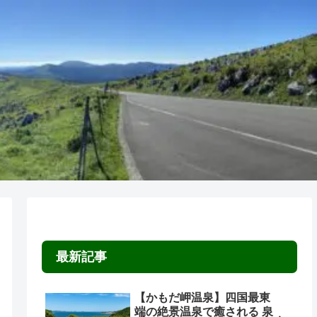
最新記事
【かもだ岬温泉】四国最東
端の絶景温泉で癒される 泉