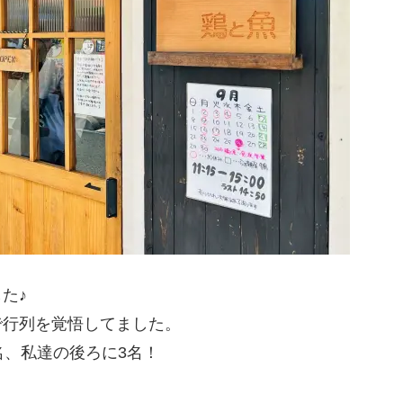
た♪
で行列を覚悟してました。
名、私達の後ろに3名！