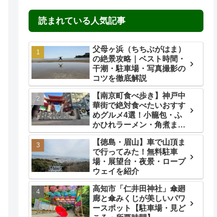
読まれている人気記事
父母ヶ浜（ちちぶがはま）
の絶景攻略｜ベスト時間・
干潮・駐車場・写真撮影の
コツを徹底解説
【南京町食べ歩き】神戸中
華街で絶対食べたいおすす
めグルメ4選！小籠包・ふ
かひれラーメン・角煮ま
ん・ごま団子を実食レビュ
【徳島・眉山】車で山頂ま
ー
で行ってみた！無料駐車
場・展望台・夜景・ロープ
ウェイを紹介
高知市「仁井田神社」傘廻
廊と傘みくじが美しいパワ
ースポット【駐車場・見ど