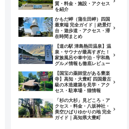
質・料金・施設・アクセス
を紹介
かもだ岬（蒲生田岬）四国
最東端 完全ガイド｜絶景灯
台・遊歩道・アクセス・滞
在時間まとめ
【道の駅 津島熱田温泉】温
泉・サウナが最高すぎた！
家族風呂や車中泊・宇和島
グルメ情報も徹底レビュー
【国宝の薬師堂がある豊楽
寺】高知・大豊町 四国最古
級の木造建築を見学・アク
セス・駐車場・猫情報
「杉の大杉」見どころ・ア
クセス・料金・八坂神社・
美空ひばりゆかりの地 完全
ガイド｜高知県大豊町