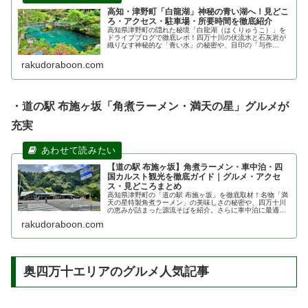
高知・津野町「白龍湖」神秘の青い湖へ！見どこ
ろ・アクセス・駐車場・所要時間を徹底紹介
高知県津野町の隠れた秘境「白龍湖（はくりゅうこ）」を
ドライブブログで徹底レポ！四万十川の伏流水と石灰岩が
織りなす神秘的な「青い水」の秘密や、目印の「与作
狸」、駐車場、アクセス、所要時間、ペット同伴の注意点
まで、お出かけ前に役立つ最新情報を網羅。
rakudoraboon.com
・道の駅 布施ヶ坂「角煮ラーメン・満天の星」グルメが
充実
【道の駅 布施ヶ坂】角煮ラーメン・車中泊・四
国カルスト観光を徹底ガイド｜グルメ・アクセ
ス・見どころまとめ
高知県津野町の「道の駅 布施ヶ坂」を徹底取材！名物「満
天の星特製角煮ラーメン」の美味しさの秘密や、四万十川
の恵みが詰まった源流そばを紹介。さらに車中泊に最適な
静かな駐車スペースの場所や、四国カルスト・天狗高原へ
rakudoraboon.com
のアクセス、冬の雪道対策まで、ドライブに役立つ情報を
網羅しました。
奥四万十エリアのグルメ人気記事