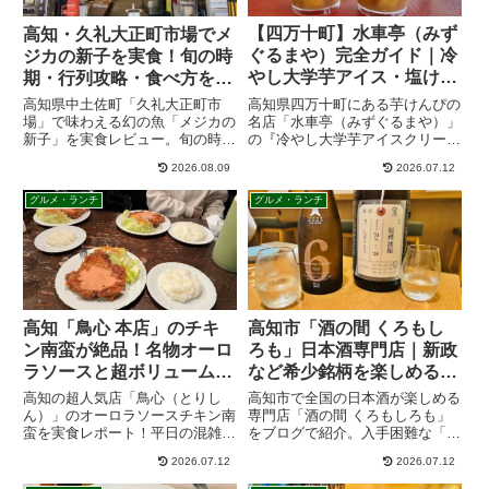
【四万十町】水車亭（みず
高知・久礼大正町市場でメ
ぐるまや）完全ガイド｜冷
ジカの新子を実食！旬の時
やし大学芋アイス・塩けん
期・行列攻略・食べ方を徹
ぴ・お土産を紹介
底ガイド
高知県四万十町にある芋けんぴの
高知県中土佐町「久礼大正町市
名店「水車亭（みずぐるまや）」
場」で味わえる幻の魚「メジカの
の『冷やし大学芋アイスクリーム
新子」を実食レビュー。旬の時期
乗せ』を実食レビュー！ひんやり
や行列・予約のコツ、ぶしゅかん
2026.08.09
2026.07.12
甘い大学芋とアイスの相性は抜
で味わう食べ方、混雑状況、アク
群。店舗アクセスや、人気の塩け
セス、駐車場まで実体験をもとに
グルメ・ランチ
グルメ・ランチ
んぴ・お土産情報、南国製菓との
詳しく紹介します。
違いについても詳しく解説しま
す。
高知市「酒の間 くろもし
高知「鳥心 本店」のチキ
ろも」日本酒専門店｜新政
ン南蛮が絶品！名物オーロ
など希少銘柄を楽しめる昼
ラソースと超ボリューム定
飲み人気店を実食レポ
食を実食レポ
高知市で全国の日本酒が楽しめる
高知の超人気店「鳥心（とりし
専門店「酒の間 くろもしろも」
ん）」のオーロラソースチキン南
をブログで紹介。入手困難な「新
蛮を実食レポート！平日の混雑状
政 エクリュ」や「No.6」のレビ
況、注文が激変した最新のタッチ
2026.07.12
2026.07.12
ュー、店内の雰囲気、おつまみメ
パネルシステム、ライス（小でも
ニューまで詳しく解説します。土
満腹）のサイズ選びの注意点を徹