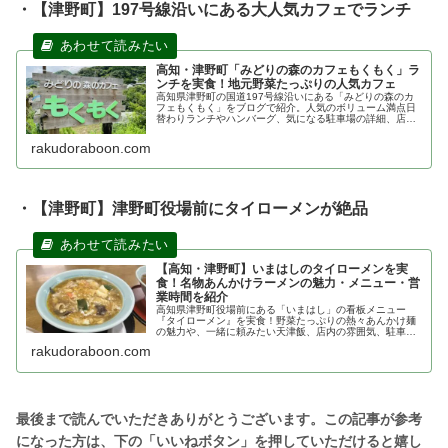
・【津野町】197号線沿いにある大人気カフェでランチ
高知・津野町「みどりの森のカフェもくもく」ラ
ンチを実食！地元野菜たっぷりの人気カフェ
高知県津野町の国道197号線沿いにある「みどりの森のカ
フェもくもく」をブログで紹介。人気のボリューム満点日
替わりランチやハンバーグ、気になる駐車場の詳細、店内
の雰囲気を詳しく解説します。四国カルストへのドライブ
ランチに最適なお店です。
rakudoraboon.com
・【津野町】津野町役場前にタイローメンが絶品
【高知・津野町】いまはしのタイローメンを実
食！名物あんかけラーメンの魅力・メニュー・営
業時間を紹介
高知県津野町役場前にある「いまはし」の看板メニュー
『タイローメン』を実食！野菜たっぷりの熱々あんかけ麺
の魅力や、一緒に頼みたい天津飯、店内の雰囲気、駐車場
情報をブログで詳しく紹介します。国道197号線沿いのド
rakudoraboon.com
ライブランチに最適なお店です。