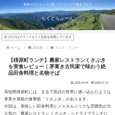
愛車のラクティスに乗ってドライブで巡るブログ
らくどらぶーん
当ブログはアフィリエイト広告を利用しています
ホーム
高知県
グルメ・ランチ
【梼原町ランチ】農家レストランくさぶき
を実食レビュー｜茅葺き古民家で味わう絶
品田舎料理と名物そば
2025.04.04
2026.07.12
高知県梼原町には、まるで昔話の世界に迷い込んだような
茅葺き屋根の食事処「くさぶき」があります。
今回は、美味しい田舎料理とノスタルジックな雰囲気が大
人気の「農家レストラン くさぶき」へドライブランチに