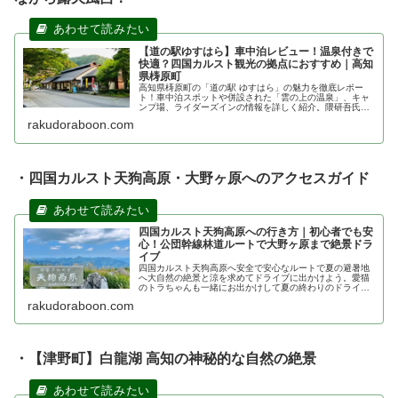
【道の駅ゆすはら】車中泊レビュー！温泉付きで
快適？四国カルスト観光の拠点におすすめ｜高知
県梼原町
高知県梼原町の「道の駅 ゆすはら」の魅力を徹底レポー
ト！車中泊スポットや併設された「雲の上の温泉」、キャ
ンプ場、ライダーズインの情報を詳しく紹介。隈研吾氏の
建築美や四国カルスト観光の拠点としての魅力、現在の移
rakudoraboon.com
転状況など、ドライブに役立つ最新情報が満載です。
・四国カルスト天狗高原・大野ヶ原へのアクセスガイド
四国カルスト天狗高原への行き方｜初心者でも安
心！公団幹線林道ルートで大野ヶ原まで絶景ドラ
イブ
四国カルスト天狗高原へ安全で安心なルートで夏の避暑地
へ大自然の絶景と涼を求めてドライブに出かけよう。愛猫
のトラちゃんも一緒にお出かけして夏の終わりのドライブ
を楽しみました♪最短ルートや安全なルートの動画も紹介し
rakudoraboon.com
ています。
・【津野町】白龍湖 高知の神秘的な自然の絶景