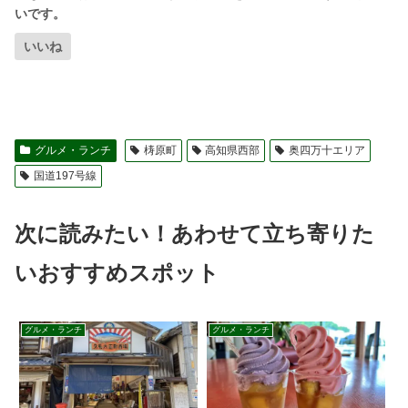
いいね
グルメ・ランチ
梼原町
高知県西部
奥四万十エリア
国道197号線
次に読みたい！あわせて立ち寄りた
いおすすめスポット
グルメ・ランチ
グルメ・ランチ