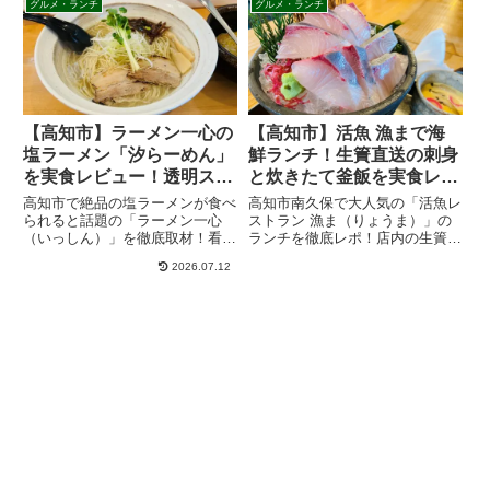
グルメ・ランチ
グルメ・ランチ
日祝は15時から昼飲みOK！高知
底解説。行列を回避できる大人気
観光や日本酒好き必見の一軒で
のテイクアウト（お弁当）の電話
す。
予約番号やアクセス・駐車場情報
も網羅。ガッツリ食べたい方必見
です！
【高知市】ラーメン一心の
【高知市】活魚 漁まで海
塩ラーメン「汐らーめん」
鮮ランチ！生簀直送の刺身
を実食レビュー！透明スー
と炊きたて釜飯を実食レビ
プが絶品の人気店
ュー
高知市で絶品の塩ラーメンが食べ
高知市南久保で大人気の「活魚レ
られると話題の「ラーメン一心
ストラン 漁ま（りょうま）」の
（いっしん）」を徹底取材！看板
ランチを徹底レポ！店内の生簀か
メニューの透き通るスープの塩ラ
ら揚げたての新鮮なカンパチや真
2026.07.12
ーメンから、おすすめトッピン
鯛の刺身、こだわりの仁井田米を
グ、最新メニュー、アクセスや駐
使った炊き立て釜飯が絶品です。
車場情報まで詳しくご紹介しま
混雑状況やアクセス、人気メニュ
す。これを読めば一心の魅力が丸
ーの価格帯など、地元ファンも通
わかり！
う魅力をブログで詳しくご紹介し
ます。