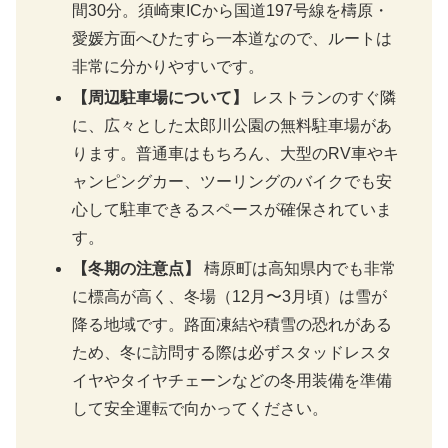
間30分。須崎東ICから国道197号線を檮原・
愛媛方面へひたすら一本道なので、ルートは
非常に分かりやすいです。
【周辺駐車場について】
レストランのすぐ隣
に、広々とした太郎川公園の無料駐車場があ
ります。普通車はもちろん、大型のRV車やキ
ャンピングカー、ツーリングのバイクでも安
心して駐車できるスペースが確保されていま
す。
【冬期の注意点】
檮原町は高知県内でも非常
に標高が高く、冬場（12月〜3月頃）は雪が
降る地域です。路面凍結や積雪の恐れがある
ため、冬に訪問する際は必ずスタッドレスタ
イヤやタイヤチェーンなどの冬用装備を準備
して安全運転で向かってください。