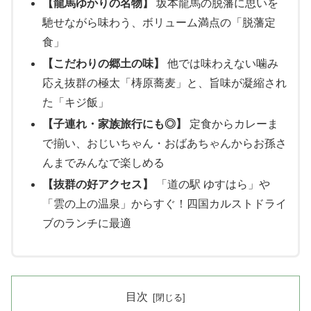
【龍馬ゆかりの名物】
坂本龍馬の脱藩に思いを
馳せながら味わう、ボリューム満点の「脱藩定
食」
【こだわりの郷土の味】
他では味わえない噛み
応え抜群の極太「梼原蕎麦」と、旨味が凝縮され
た「キジ飯」
【子連れ・家族旅行にも◎】
定食からカレーま
で揃い、おじいちゃん・おばあちゃんからお孫さ
んまでみんなで楽しめる
【抜群の好アクセス】
「道の駅 ゆすはら」や
「雲の上の温泉」からすぐ！四国カルストドライ
ブのランチに最適
目次