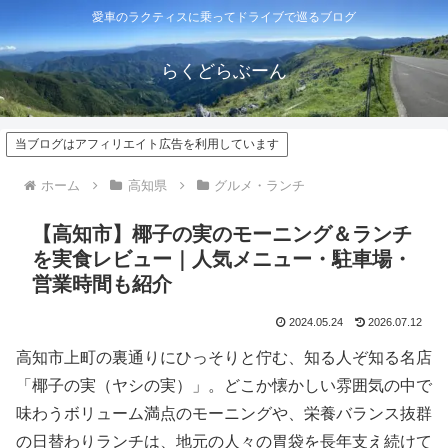
愛車のラクティスに乗ってドライブで巡るブログ
らくどらぶーん
当ブログはアフィリエイト広告を利用しています
ホーム
高知県
グルメ・ランチ
【高知市】椰子の実のモーニング＆ランチ
を実食レビュー｜人気メニュー・駐車場・
営業時間も紹介
2024.05.24
2026.07.12
高知市上町の裏通りにひっそりと佇む、知る人ぞ知る名店
「椰子の実（ヤシの実）」。どこか懐かしい雰囲気の中で
味わうボリューム満点のモーニングや、栄養バランス抜群
の日替わりランチは、地元の人々の胃袋を長年支え続けて