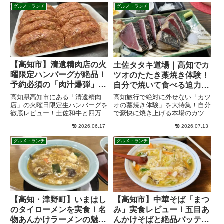
グルメ・ランチ
グルメ・ランチ
【高知市】清遠精肉店の火
土佐タタキ道場｜高知でカ
曜限定ハンバーグが絶品！
ツオのたたき藁焼き体験！
予約必須の「肉汁爆弾」を
自分で焼いて食べる迫力満
実食
点の人気グルメ
高知県高知市にある「清遠精肉
高知旅行で絶対に外せない「カツ
店」の火曜日限定生ハンバーグを
オの藁焼き体験」を大特集！自分
徹底レビュー！土佐和牛と四万十
で豪快に焼き上げる本場のカツオ
米豚を贅沢に使った、精肉店なら
は格別の美味しさです。この記事
2026.06.17
2026.07.13
ではの「肉汁爆弾」の魅力や、美
では、おすすめの体験施設（黒潮
味しく焼くコツ、予約方法を詳し
工房など）の魅力、料金やアクセ
グルメ・ランチ
グルメ・ランチ
く紹介します。今日の晩ごはん
スなどの基本情報、体験の流れや
は、お家で本格ハンバーグを楽し
よくある質問まで徹底解説しま
みませんか？
す！
【高知・津野町】いまはし
【高知市】中華そば「まつ
のタイローメンを実食！名
み」実食レビュー！五目あ
物あんかけラーメンの魅
んかけそばと絶品バッテラ