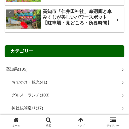
高知市「仁井田神社」傘廻廊と傘
みくじが美しいパワースポット
【駐車場・見どころ・所要時間】
カテゴリー
高知県
195
おでかけ・観光
41
グルメ・ランチ
103
神社仏閣巡り
17
道の駅巡り
26
ホーム
検索
トップ
サイドバー