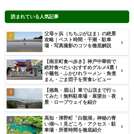
読まれている人気記事
父母ヶ浜（ちちぶがはま）の絶景
攻略｜ベスト時間・干潮・駐車
場・写真撮影のコツを徹底解説
【南京町食べ歩き】神戸中華街で
絶対食べたいおすすめグルメ4選！
小籠包・ふかひれラーメン・角煮
まん・ごま団子を実食レビュー
【徳島・眉山】車で山頂まで行っ
てみた！無料駐車場・展望台・夜
景・ロープウェイを紹介
高知・津野町「白龍湖」神秘の青
い湖へ！見どころ・アクセス・駐
車場・所要時間を徹底紹介