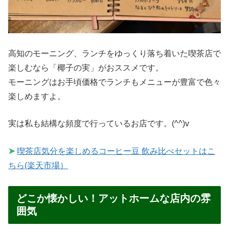
高知のモーニング、ランチをゆっくり落ち着いた喫茶店で
楽しむなら「椰子の実」がおススメです。
モーニングはお手頃価格でランチもメニューが豊富で色々
楽しめますよ。
実は私も結構な頻度で行っているお店です。(^^)v
➤
喫茶店気分を楽しめるコーヒー豆 飲み比べセットはこ
ちら(楽天市場）
どこか懐かしい！アットホームな店内の雰
囲気