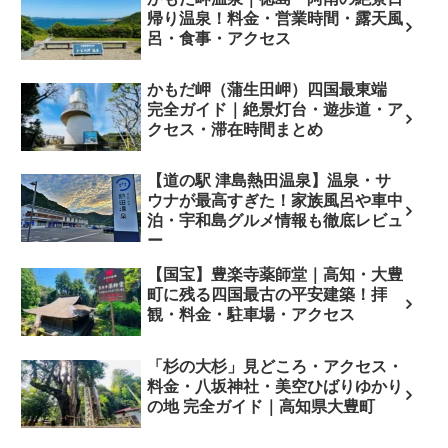
帰り温泉！料金・営業時間・露天風
呂・食事・アクセス
かもだ岬（蒲生田岬）四国最東端
完全ガイド｜絶景灯台・遊歩道・ア
クセス・滞在時間まとめ
【道の駅 津島熱田温泉】温泉・サ
ウナが最高すぎた！家族風呂や車中
泊・宇和島グルメ情報も徹底レビュ
ー
【国宝】豊楽寺薬師堂｜高知・大豊
町に残る四国最古の平安建築！拝
観・料金・駐車場・アクセス
「杉の大杉」見どころ・アクセス・
料金・八坂神社・美空ひばりゆかり
の地 完全ガイド｜高知県大豊町