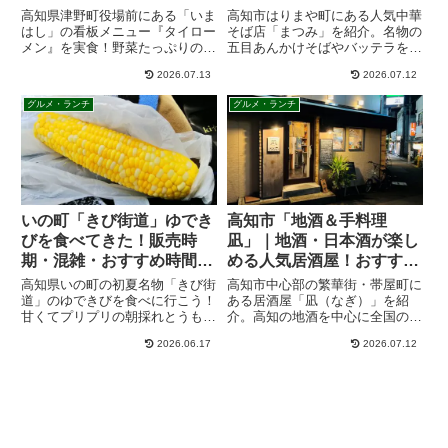
力・メニュー・営業時間を
が人気の名店
高知県津野町役場前にある「いま
高知市はりまや町にある人気中華
紹介
はし」の看板メニュー『タイロー
そば店「まつみ」を紹介。名物の
メン』を実食！野菜たっぷりの
五目あんかけそばやバッテラを実
熱々あんかけ麺の魅力や、一緒に
食レビューしました。メニュー、
2026.07.13
2026.07.12
頼みたい天津飯、店内の雰囲気、
アクセス、営業時間、駐車場情報
駐車場情報をブログで詳しく紹介
も掲載。高知で美味しい中華そば
グルメ・ランチ
グルメ・ランチ
します。国道197号線沿いのドラ
を探している方必見です。
イブランチに最適なお店です。
いの町「きび街道」ゆでき
高知市「地酒＆手料理
びを食べてきた！販売時
凪」｜地酒・日本酒が楽し
期・混雑・おすすめ時間を
める人気居酒屋！おすすめ
徹底解説
料理も紹介
高知県いの町の初夏名物「きび街
高知市中心部の繁華街・帯屋町に
道」のゆできびを食べに行こう！
ある居酒屋「凪（なぎ）」を紹
甘くてプリプリの朝採れとうもろ
介。高知の地酒を中心に全国の日
こしの販売時期や営業時間、混雑
本酒が豊富に揃い、ウツボの天ぷ
2026.06.17
2026.07.12
を避ける狙い目の時間帯を徹底解
らなどの絶品料理も楽しめます。
説。行列ができる人気店の情報
カウンター席もあり、少人数や2
や、アクセス方法まで紹介。この
軒目利用にも最適。お店の雰囲気
時期しか味わえない高知グルメの
やおすすめの飲み方、アクセス情
魅力を余すことなくお届けしま
報を詳しくお届けします。
す。