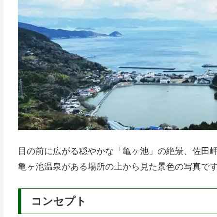
けば灯台から九州も見る事が出来ます。
三崎港からは九州行きのフェリーなどもあり、九
う佐田岬半島、その途中の伊方町に「亀ヶ池温泉