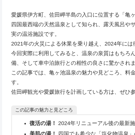
愛媛県伊方町、佐田岬半島の入口に位置する「亀
四国最西端の天然温泉として知られ、露天風呂やサ
実の温浴施設です。
2021年の火災による休業を乗り越え、2024年
今回実際に利用してみると、温泉の泉質はもちろ
備、そして車中泊旅行との相性の良さに驚かされ
この記事では、亀ヶ池温泉の魅力や見どころ、料
す。
佐田岬観光や愛媛旅行を計画している方は、ぜひ
この記事の魅力と見どころ
復活の湯！
2024年リニューアル後の最新
美肌の湯！
四国でも希少な「塩化物温泉」