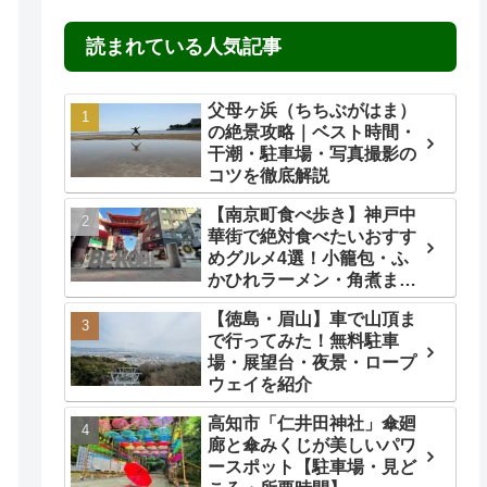
読まれている人気記事
父母ヶ浜（ちちぶがはま）
の絶景攻略｜ベスト時間・
干潮・駐車場・写真撮影の
コツを徹底解説
【南京町食べ歩き】神戸中
華街で絶対食べたいおすす
めグルメ4選！小籠包・ふ
かひれラーメン・角煮ま
ん・ごま団子を実食レビュ
【徳島・眉山】車で山頂ま
ー
で行ってみた！無料駐車
場・展望台・夜景・ロープ
ウェイを紹介
高知市「仁井田神社」傘廻
廊と傘みくじが美しいパワ
ースポット【駐車場・見ど