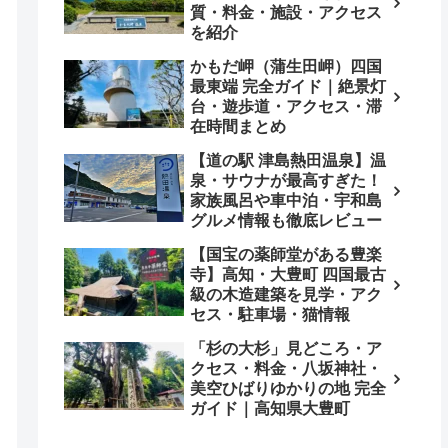
質・料金・施設・アクセス
を紹介
かもだ岬（蒲生田岬）四国
最東端 完全ガイド｜絶景灯
台・遊歩道・アクセス・滞
在時間まとめ
【道の駅 津島熱田温泉】温
泉・サウナが最高すぎた！
家族風呂や車中泊・宇和島
グルメ情報も徹底レビュー
【国宝の薬師堂がある豊楽
寺】高知・大豊町 四国最古
級の木造建築を見学・アク
セス・駐車場・猫情報
「杉の大杉」見どころ・ア
クセス・料金・八坂神社・
美空ひばりゆかりの地 完全
ガイド｜高知県大豊町