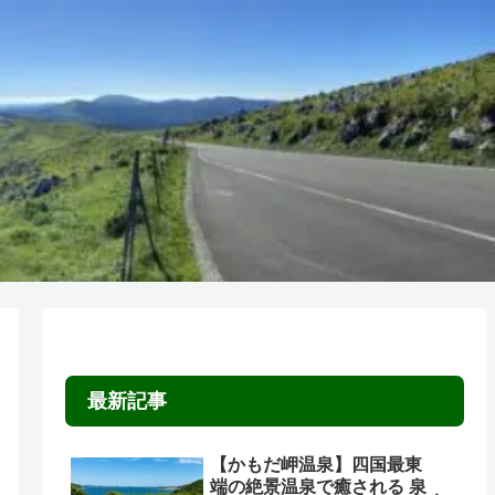
最新記事
【かもだ岬温泉】四国最東
端の絶景温泉で癒される 泉