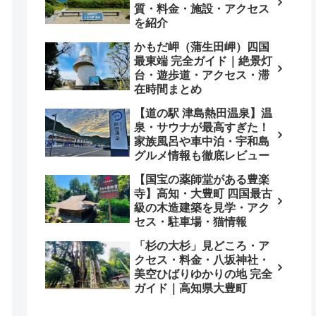
質・料金・施設・アクセス
を紹介
かもだ岬（蒲生田岬）四国
最東端 完全ガイド｜絶景灯
台・遊歩道・アクセス・滞
在時間まとめ
【道の駅 津島熱田温泉】温
泉・サウナが最高すぎた！
家族風呂や車中泊・宇和島
グルメ情報も徹底レビュー
【国宝の薬師堂がある豊楽
寺】高知・大豊町 四国最古
級の木造建築を見学・アク
セス・駐車場・猫情報
「杉の大杉」見どころ・ア
クセス・料金・八坂神社・
美空ひばりゆかりの地 完全
ガイド｜高知県大豊町