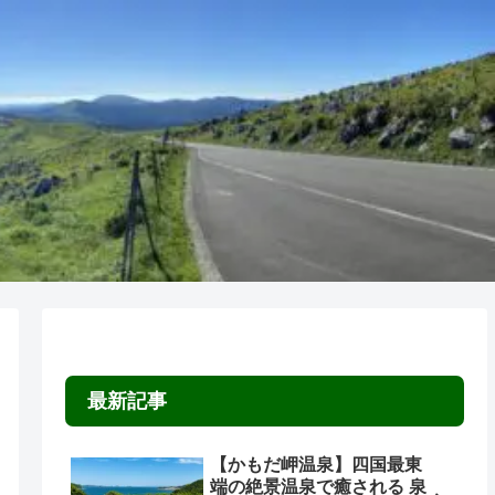
最新記事
【かもだ岬温泉】四国最東
端の絶景温泉で癒される 泉