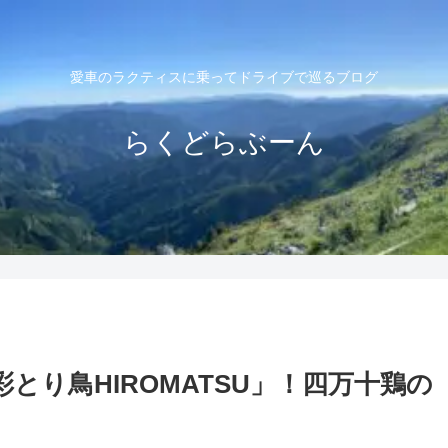
愛車のラクティスに乗ってドライブで巡るブログ
らくどらぶーん
り鳥HIROMATSU」！四万十鶏の