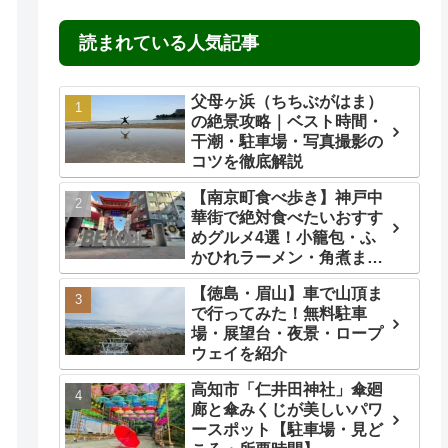
読まれている人気記事
父母ヶ浜（ちちぶがはま）
の絶景攻略｜ベスト時間・
干潮・駐車場・写真撮影の
コツを徹底解説
【南京町食べ歩き】神戸中
華街で絶対食べたいおすす
めグルメ4選！小籠包・ふ
かひれラーメン・角煮ま
ん・ごま団子を実食レビュ
【徳島・眉山】車で山頂ま
ー
で行ってみた！無料駐車
場・展望台・夜景・ロープ
ウェイを紹介
高知市「仁井田神社」傘廻
廊と傘みくじが美しいパワ
ースポット【駐車場・見ど