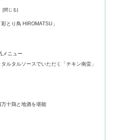
次
り鳥 HIROMATSU」
人気メニュー
とタルタルソースでいただく「チキン南蛮」
四万十鶏と地酒を堪能