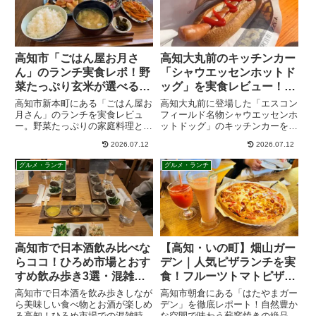
高知市「ごはん屋お月さ
高知大丸前のキッチンカー
ん」のランチ実食レポ！野
「シャウエッセンホットド
菜たっぷり玄米が選べる人
ッグ」を実食レビュー！エ
気の定食
スコン名物の人気グルメ
高知市新本町にある「ごはん屋お
高知大丸前に登場した「エスコン
月さん」のランチを実食レビュ
フィールド名物シャウエッセンホ
ー。野菜たっぷりの家庭料理と玄
ットドッグ」のキッチンカーを徹
米が選べる人気定食はボリューム
底取材！北海道で大人気のメニュ
2026.07.12
2026.07.12
も十分。高知駅近くでヘルシーラ
ーがなぜ高知に？価格やメニュー
ンチを探している方におすすめの
の種類、実食して分かった美味し
グルメ・ランチ
グルメ・ランチ
お店です。営業時間・駐車場・ア
さの秘密、アクセス情報を網羅。
クセス情報も掲載。
高知で北海道の風を感じる絶品ラ
ンチを楽しみたい方は必見です。
高知市で日本酒飲み比べな
【高知・いの町】畑山ガー
らココ！ひろめ市場とおす
デン｜人気ピザランチを実
すめ飲み歩き3選・混雑回
食！フルーツトマトピザ・
避術も紹介
メニュー・駐車場まとめ
高知市で日本酒を飲み歩きしなが
高知市朝倉にある「はたやまガー
ら美味しい食べ物とお酒が楽しめ
デン」を徹底レポート！自然豊か
る高知！ひろめ市場での混雑時の
な空間で味わう薪窯焼きの絶品ピ