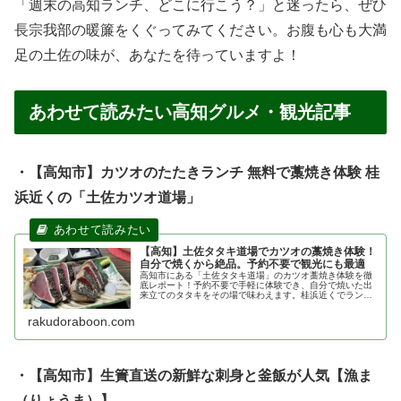
「週末の高知ランチ、どこに行こう？」と迷ったら、ぜひ
長宗我部の暖簾をくぐってみてください。お腹も心も大満
足の土佐の味が、あなたを待っていますよ！
あわせて読みたい高知グルメ・観光記事
・【高知市】カツオのたたきランチ 無料で藁焼き体験 桂
浜近くの「土佐カツオ道場」
【高知】土佐タタキ道場でカツオの藁焼き体験！
自分で焼くから絶品。予約不要で観光にも最適
高知市にある「土佐タタキ道場」のカツオ藁焼き体験を徹
底レポート！予約不要で手軽に体験でき、自分で焼いた出
来立てのタタキをその場で味わえます。桂浜近くでランチ
を探している方、本場のカツオを楽しみたい方は必見。駐
車場やメニュー、混雑状況も解説。
rakudoraboon.com
・【高知市】生簀直送の新鮮な刺身と釜飯が人気【漁ま
（りょうま）】