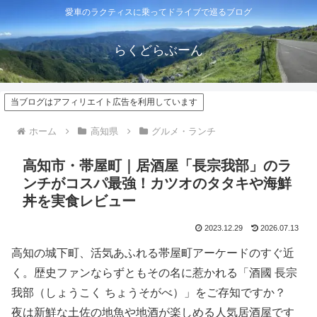
愛車のラクティスに乗ってドライブで巡るブログ
らくどらぶーん
当ブログはアフィリエイト広告を利用しています
ホーム
高知県
グルメ・ランチ
高知市・帯屋町｜居酒屋「長宗我部」のラ
ンチがコスパ最強！カツオのタタキや海鮮
丼を実食レビュー
2023.12.29
2026.07.13
高知の城下町、活気あふれる帯屋町アーケードのすぐ近
く。歴史ファンならずともその名に惹かれる「酒國 長宗
我部（しょうこく ちょうそがべ）」をご存知ですか？
夜は新鮮な土佐の地魚や地酒が楽しめる人気居酒屋です