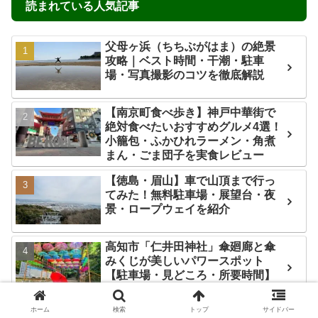
読まれている人気記事
父母ヶ浜（ちちぶがはま）の絶景
攻略｜ベスト時間・干潮・駐車
場・写真撮影のコツを徹底解説
【南京町食べ歩き】神戸中華街で
絶対食べたいおすすめグルメ4選！
小籠包・ふかひれラーメン・角煮
まん・ごま団子を実食レビュー
【徳島・眉山】車で山頂まで行っ
てみた！無料駐車場・展望台・夜
景・ロープウェイを紹介
高知市「仁井田神社」傘廻廊と傘
みくじが美しいパワースポット
【駐車場・見どころ・所要時間】
ホーム
検索
トップ
サイドバー
高知・津野町「白龍湖」神秘の青