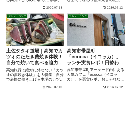
攻略法、日本酒専門店土佐酒バル
ザやおすすめメニュー、アクセ
2026.07.13
2026.07.12
で飲む高知の地酒の飲み比べは最
ス、混雑状況まで詳しくご紹介し
高です。まるた商店では、鮮度抜
ます。高知で美味しいピザランチ
グルメ・ランチ
グルメ・ランチ
群の久礼のアジなども楽しめる最
や、女子会・デートスポットをお
高の高知の夜
探しの方は必見です！
高知市帯屋町
土佐タタキ道場｜高知でカ
「ecocca（イコッカ）」
ツオのたたき藁焼き体験！
ランチ実食レポ！日替わり
自分で焼いて食べる迫力満
定食とおしゃれカフェの魅
点の人気グルメ
高知市帯屋町アーケード内にある
高知旅行で絶対に外せない「カツ
力を紹介
人気カフェ「ecocca（イコッ
オの藁焼き体験」を大特集！自分
カ）」を実食レポ。おしゃれな店
で豪快に焼き上げる本場のカツオ
内で楽しむ日替わりランチや店内
は格別の美味しさです。この記事
2026.07.13
2026.07.12
の雰囲気、アクセス・駐車場情報
では、おすすめの体験施設（黒潮
まで詳しく紹介します。高知市中
工房など）の魅力、料金やアクセ
心街でランチを探している方必見
スなどの基本情報、体験の流れや
です。
よくある質問まで徹底解説しま
す！