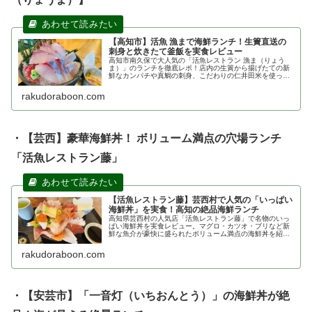
【高知市】活魚 漁まで海鮮ランチ！生簀直送の
刺身と炊きたて釜飯を実食レビュー
高知市南久保で大人気の「活魚レストラン 漁ま（りょう
ま）」のランチを徹底レポ！店内の生簀から揚げたての新
鮮なカンパチや真鯛の刺身、こだわりの仁井田米を使った
炊き立て釜飯が絶品です。混雑状況やアクセス、人気メニ
ューの価格帯など、地元ファンも通う魅力をブログで詳し
rakudoraboon.com
くご紹介します。
・【芸西】豪華海鮮丼！ ボリューム満点の穴場ランチ
「活魚レストラン藤」
【活魚レストラン藤】芸西村で人気の「いっぱい
海鮮丼」を実食！高知の絶品海鮮ランチ
高知県芸西村の人気店「活魚レストラン藤」で名物のいっ
ぱい海鮮丼を実食レビュー。マグロ・カツオ・ブリなど新
鮮な魚介が豪快に盛られたボリューム満点の海鮮丼を紹介
します。アクセス・駐車場・営業時間情報も掲載。
rakudoraboon.com
・【安芸市】「一音灯（いちおんとう）」の海鮮丼が絶