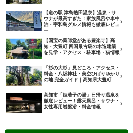
【道の駅 津島熱田温泉】温泉・サ
ウナが最高すぎた！家族風呂や車中
泊・宇和島グルメ情報も徹底レビュ
ー
【国宝の薬師堂がある豊楽寺】高
知・大豊町 四国最古級の木造建築
を見学・アクセス・駐車場・猫情報
「杉の大杉」見どころ・アクセス・
料金・八坂神社・美空ひばりゆかり
の地 完全ガイド｜高知県大豊町
高知市「姫若子の湯」日帰り温泉を
徹底レビュー！露天風呂・サウナ・
女性専用岩盤浴・料金情報