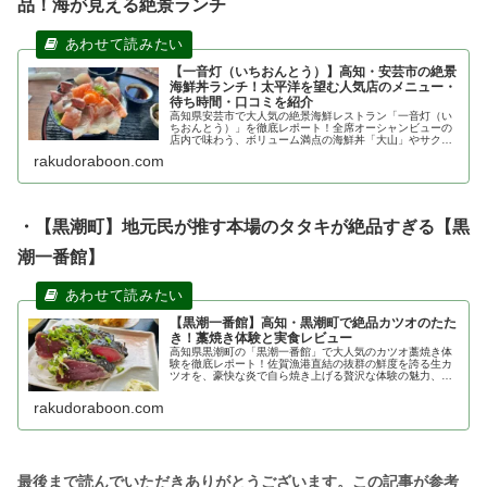
品！海が見える絶景ランチ
【一音灯（いちおんとう）】高知・安芸市の絶景
海鮮丼ランチ！太平洋を望む人気店のメニュー・
待ち時間・口コミを紹介
高知県安芸市で大人気の絶景海鮮レストラン「一音灯（い
ちおんとう）」を徹底レポート！全席オーシャンビューの
店内で味わう、ボリューム満点の海鮮丼「大山」やサクサ
クの豪快天丼、行列必須の待ち時間目安やアクセス、周辺
rakudoraboon.com
情報まで詳しくご紹介します。高知ドライブランチの参考
にどうぞ！
・【黒潮町】地元民が推す本場のタタキが絶品すぎる【黒
潮一番館】
【黒潮一番館】高知・黒潮町で絶品カツオのたた
き！藁焼き体験と実食レビュー
高知県黒潮町の「黒潮一番館」で大人気のカツオ藁焼き体
験を徹底レポート！佐賀漁港直結の抜群の鮮度を誇る生カ
ツオを、豪快な炎で自ら焼き上げる贅沢な体験の魅力、お
すすめメニュー、アクセス、予約方法まで、高知旅行に役
立つ情報を分かりやすくご紹介します。
rakudoraboon.com