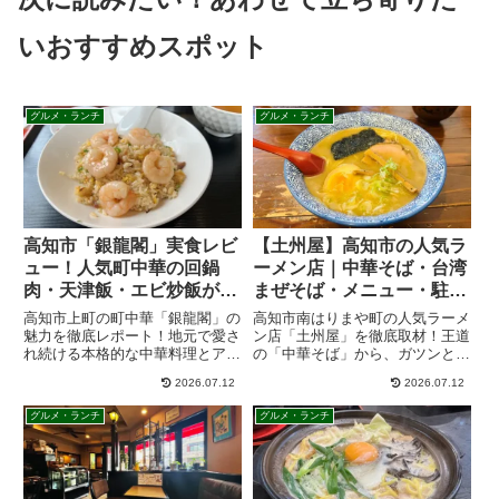
いおすすめスポット
グルメ・ランチ
グルメ・ランチ
高知市「銀龍閣」実食レビ
【土州屋】高知市の人気ラ
ュー！人気町中華の回鍋
ーメン店｜中華そば・台湾
肉・天津飯・エビ炒飯がお
まぜそば・メニュー・駐車
すすめ
場情報
高知市上町の町中華「銀龍閣」の
高知市南はりまや町の人気ラーメ
魅力を徹底レポート！地元で愛さ
ン店「土州屋」を徹底取材！王道
れ続ける本格的な中華料理とアッ
の「中華そば」から、ガツンと旨
トホームな雰囲気をご紹介。人気
い「台湾まぜそば」、中毒者続出
2026.07.12
2026.07.12
のラーメンやエビ炒飯、お得なラ
の隠れ名物「いりこ出汁そば」、
ンチセットなど、銀龍閣のおすす
さらに店主渾身の絶品餃子まで、
グルメ・ランチ
グルメ・ランチ
めメニューやアクセス、営業時間
実食した感想とともに基本情報や
まで詳しくチェックして、あなた
アクセスを分かりやすく解説しま
のお気に入りを見つけよう！
す。