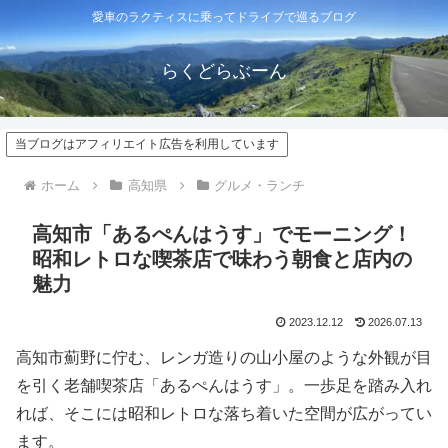
愛車のラクティスに乗ってドライブで巡るブログ
らくどらぶーん
当ブログはアフィリエイト広告を利用しています
ホーム
高知県
グルメ・ランチ
高知市「あるぺんはうす」でモーニング！
昭和レトロな喫茶店で味わう朝食と店内の
魅力
2023.12.12
2026.07.13
高知市薊野に佇む、レンガ造りの山小屋のような外観が目
を引く老舗喫茶店「あるぺんはうす」。一歩足を踏み入れ
れば、そこには昭和レトロな落ち着いた空間が広がってい
ます。