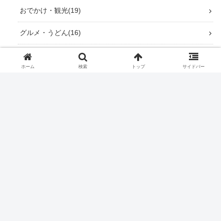
おでかけ・観光
19
グルメ・うどん
16
神社仏閣巡り
17
ホーム
検索
トップ
サイドバー
四国霊場 七ヶ所まいり お遍路
8
道の駅巡り
9
温泉・銭湯
8
徳島県
42
おでかけ・観光
10
グルメ・ランチ
5
神社仏閣巡り
3