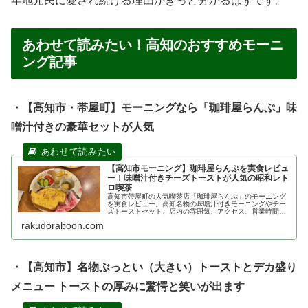
年地元民に愛され続ける理由がきっと分かるはずです。
あわせて読みたい！高知のおすすめモーニ
ング記事
・【高知市・帯屋町】モーニングなら「珈琲屋らんぷ」味
噌汁付きの豪華セットが人気
【高知市モーニング】珈琲屋らんぷを実食レビュ
ー！味噌汁付きチーズトーストが人気の昭和レト
ロ喫茶
高知市帯屋町の人気喫茶店「珈琲屋らんぷ」のモーニング
を実食レビュー。高知名物の味噌汁付きモーニングやチー
ズトーストセット、店内の雰囲気、アクセス、営業時間を
詳しく紹介。高知観光の朝食にもおすすめです。
rakudoraboon.com
・【高知市】名物ぶっとい（大きい）トーストとデカ盛り
メニュー トーストの厚みに驚愕と笑いが出ます