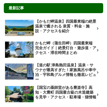
最新記事
【かもだ岬温泉】四国最東端の絶景
温泉で癒される 泉質・料金・施
設・アクセスを紹介
かもだ岬（蒲生田岬）四国最東端
完全ガイド｜絶景灯台・遊歩道・ア
クセス・滞在時間まとめ
【道の駅 津島熱田温泉】温泉・サ
ウナが最高すぎた！家族風呂や車中
泊・宇和島グルメ情報も徹底レビュ
ー
【国宝の薬師堂がある豊楽寺】高
知・大豊町 四国最古級の木造建築
を見学・アクセス・駐車場・猫情報