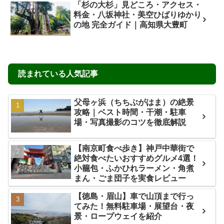
「杉の大杉」見どころ・アクセス・
料金・八坂神社・美空ひばりゆかり
の地 完全ガイド｜高知県大豊町
読まれている人気記事
父母ヶ浜（ちちぶがはま）の絶景
攻略｜ベスト時間・干潮・駐車
場・写真撮影のコツを徹底解説
【南京町食べ歩き】神戸中華街で
絶対食べたいおすすめグルメ4選！
小籠包・ふかひれラーメン・角煮
まん・ごま団子を実食レビュー
【徳島・眉山】車で山頂まで行っ
てみた！無料駐車場・展望台・夜
景・ロープウェイを紹介