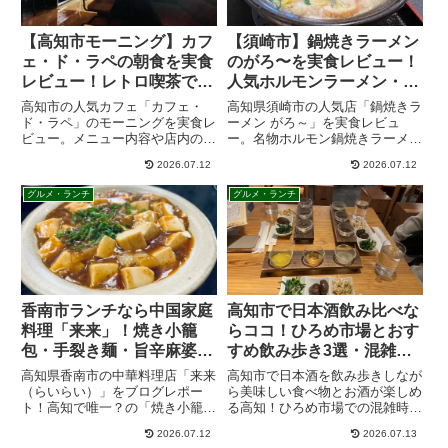
【高知市モーニング】カフ
【須崎市】鍋焼きラーメン
ェ・ド・ラペの朝食を実食
のがろ〜を実食レビュー！
レビュー！レトロ喫茶で楽
人気ホルモンラーメン・メ
しむ人気モーニング
ニュー・駐車場情報
高知市の人気カフェ「カフェ・
高知県須崎市の人気店「鍋焼きラ
ド・ラペ」のモーニングを実食レ
ーメン がろ～」を実食レビュ
ビュー。メニュー内容や店内の雰
ー。名物ホルモン鍋焼きラーメン
囲気、営業時間、アクセス、駐車
の味や魅力、メニュー、駐車場、
2026.07.12
2026.07.12
場情報まで詳しく紹介します。高
アクセス情報まで詳しく紹介。須
知市でおすすめのモーニングスポ
崎観光やランチ選びにおすすめの
グルメ・ランチ
グルメ・ランチ
ットを探している方必見です。
一軒です。
香南市ランチなら中国家庭
高知市で日本酒飲み比べな
料理「来来」！焼き小籠
らココ！ひろめ市場とおす
包・手裂き麺・旨辛麻婆豆
すめ飲み歩き3選・混雑回
腐を実食レビュー
避術も紹介
高知県香南市の中華料理店「来来
高知市で日本酒を飲み歩きしなが
（らいらい）」をブログレポー
ら美味しい食べ物とお酒が楽しめ
ト！高知で唯一？の「焼き小籠
る高知！ひろめ市場での混雑時の
包」は肉汁たっぷり。名物の「手
攻略法、日本酒専門店土佐酒バル
2026.07.12
2026.07.13
裂き麺」や本格的な辛さがクセに
で飲む高知の地酒の飲み比べは最