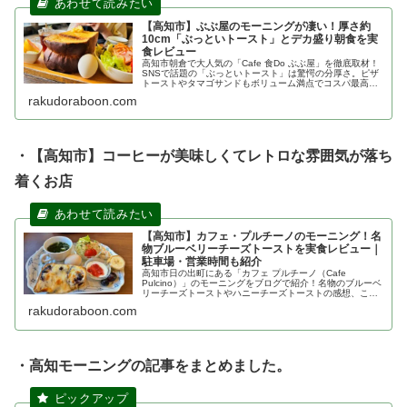
【高知市】ぶぶ屋のモーニングが凄い！厚さ約
10cm「ぶっといトースト」とデカ盛り朝食を実
食レビュー
高知市朝倉で大人気の「Cafe 食Do ぶぶ屋」を徹底取材！
SNSで話題の「ぶっといトースト」は驚愕の分厚さ。ピザ
トーストやタマゴサンドもボリューム満点でコスパ最高で
す。駐車場情報や混雑状況、完売注意の時間帯など、行く
rakudoraboon.com
前に知りたい情報を実食レポート。
・【高知市】コーヒーが美味しくてレトロな雰囲気が落ち
着くお店
【高知市】カフェ・プルチーノのモーニング！名
物ブルーベリーチーズトーストを実食レビュー｜
駐車場・営業時間も紹介
高知市日の出町にある「カフェ プルチーノ（Cafe
Pulcino）」のモーニングをブログで紹介！名物のブルーベ
リーチーズトーストやハニーチーズトーストの感想、こだ
わりの国産ワイン、駐車場情報まで詳しく解説します。13
rakudoraboon.com
時まで楽しめる高知モーニングの新定番をチェック！
・高知モーニングの記事をまとめました。