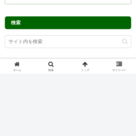
検索
サイトマップ
ホーム
検索
トップ
サイドバー
サイトマップ
高知県おでかけ・イベントグルメ・ランチ神社仏
閣巡り道の駅巡り温泉・銭湯愛媛県おでかけ・イ
ベントグルメ・ランチ神社仏閣巡り道の駅巡り温
泉・銭湯香川県おでかけ・イベントグルメ・ラン
チ神社仏閣巡り四国霊場 七ヶ所まいり 四国プチ
rakudoraboon.com
お遍路道の駅巡り温...