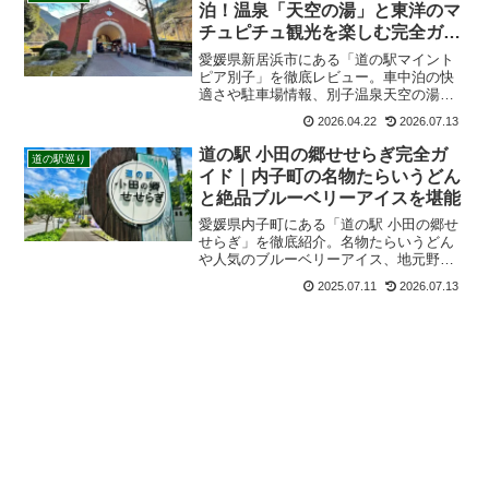
泊！温泉「天空の湯」と東洋のマ
チュピチュ観光を楽しむ完全ガイ
ド
愛媛県新居浜市にある「道の駅マイント
ピア別子」を徹底レビュー。車中泊の快
適さや駐車場情報、別子温泉天空の湯、
鉱山観光列車、砂金採り体験、東洋のマ
2026.04.22
2026.07.13
チュピチュ東平へのアクセスまで詳しく
紹介します。愛媛観光や車中泊旅の参考
道の駅 小田の郷せせらぎ完全ガ
道の駅巡り
にどうぞ。
イド｜内子町の名物たらいうどん
と絶品ブルーベリーアイスを堪能
愛媛県内子町にある「道の駅 小田の郷せ
せらぎ」を徹底紹介。名物たらいうどん
や人気のブルーベリーアイス、地元野菜
が並ぶ直売所の魅力を実体験レビュー。
2025.07.11
2026.07.13
営業時間やアクセス、駐車場情報、小田
深山渓谷観光の立ち寄りスポットとして
もおすすめです。