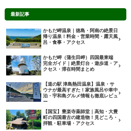
最新記事
かもだ岬温泉｜徳島・阿南の絶景日
帰り温泉！料金・営業時間・露天風
呂・食事・アクセス
かもだ岬（蒲生田岬）四国最東端
完全ガイド｜絶景灯台・遊歩道・ア
クセス・滞在時間まとめ
【道の駅 津島熱田温泉】温泉・サ
ウナが最高すぎた！家族風呂や車中
泊・宇和島グルメ情報も徹底レビュ
ー
【国宝】豊楽寺薬師堂｜高知・大豊
町の四国最古の建造物！見どころ・
拝観・駐車場・アクセス