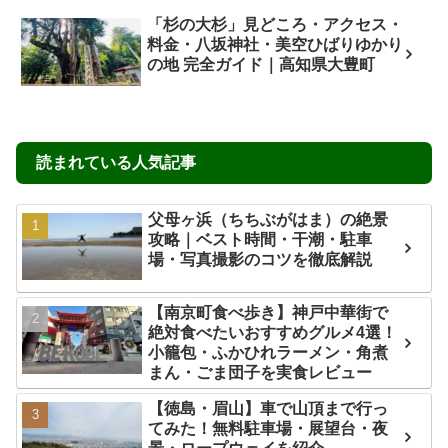
「杉の大杉」見どころ・アクセス・
料金・八坂神社・美空ひばりゆかり
の地 完全ガイド｜高知県大豊町
読まれている人気記事
父母ヶ浜（ちちぶがはま）の絶景
攻略｜ベスト時間・干潮・駐車
場・写真撮影のコツを徹底解説
【南京町食べ歩き】神戸中華街で
絶対食べたいおすすめグルメ4選！
小籠包・ふかひれラーメン・角煮
まん・ごま団子を実食レビュー
【徳島・眉山】車で山頂まで行っ
てみた！無料駐車場・展望台・夜