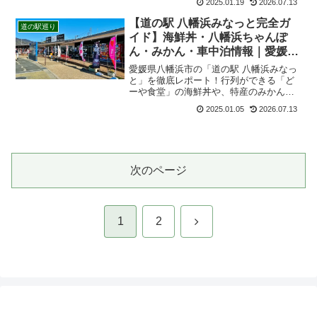
2025.01.19
2026.07.13
のお土産など見どころを詳しく紹介しま
す。佐田岬ドライブや観光の休憩スポッ
【道の駅 八幡浜みなっと完全ガ
道の駅巡り
トにもおすすめです。
イド】海鮮丼・八幡浜ちゃんぽ
ん・みかん・車中泊情報｜愛媛八
幡浜の人気観光スポット
愛媛県八幡浜市の「道の駅 八幡浜みなっ
と」を徹底レポート！行列ができる「ど
ーや食堂」の海鮮丼や、特産のみかんが
並ぶ「アゴラマルシェ」の魅力を詳しく
2025.01.05
2026.07.13
解説。駐車場や営業時間、アクセス情報
など、ドライブや旅行に役立つ情報を網
羅しています。
次のページ
次
1
2
へ