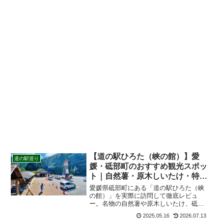
【道の駅ひろた（峡の館）】愛
道の駅巡り
媛・砥部町のおすすめ観光スポッ
ト｜自然薯・原木しいたけ・特産
品・車中泊情報を紹介
愛媛県砥部町にある「道の駅ひろた（峡
の館）」を実際に訪問して徹底レビュ
ー。名物の自然薯や原木しいたけ、砥部
焼、おすすめのお土産、駐車場、営業時
2025.05.16
2026.07.13
間、車中泊・仮眠情報まで詳しく紹介し