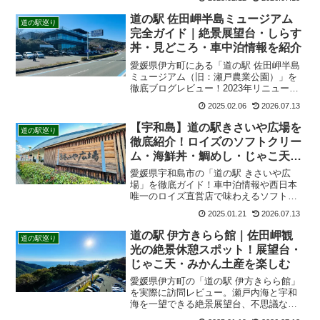
だわった「青空市場」の新鮮な農産物、
お土産、気になる車中泊（仮眠）マナー
道の駅 佐田岬半島ミュージアム
道の駅巡り
までドライブに役立つ最新情報を分かり
完全ガイド｜絶景展望台・しらす
やすく解説します。
丼・見どころ・車中泊情報を紹介
愛媛県伊方町にある「道の駅 佐田岬半島
ミュージアム（旧：瀬戸農業公園）」を
徹底ブログレビュー！2023年リニューア
ル後の見どころ、屋上展望台からの360度
2025.02.06
2026.07.13
絶景、レストラン風車の絶品しらす丼、
四国唯一のメロディー道路、車中泊や仮
【宇和島】道の駅きさいや広場を
道の駅巡り
眠の注意点までドライブに役立つ情報を
徹底紹介！ロイズのソフトクリー
網羅。
ム・海鮮丼・鯛めし・じゃこ天と
車中泊情報
愛媛県宇和島市の「道の駅 きさいや広
場」を徹底ガイド！車中泊情報や西日本
唯一のロイズ直営店で味わえるソフトク
リームや、本場の宇和島鯛めし、ぶり炙
2025.01.21
2026.07.13
り丼など絶品グルメが満載。アクセス方
法やおすすめのお土産、みかんの販売状
道の駅 伊方きらら館｜佐田岬観
道の駅巡り
況まで、ドライブ旅行に役立つ情報をブ
光の絶景休憩スポット！展望台・
ログで詳しくレポートします。
じゃこ天・みかん土産を楽しむ
愛媛県伊方町の「道の駅 伊方きらら館」
を実際に訪問レビュー。瀬戸内海と宇和
海を一望できる絶景展望台、不思議なふ
れあい水槽、名物じゃこ天、伊方みかん