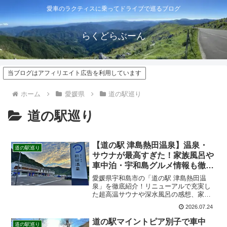
愛車のラクティスに乗ってドライブで巡るブログ
らくどらぶーん
当ブログはアフィリエイト広告を利用しています
ホーム
愛媛県
道の駅巡り
道の駅巡り
【道の駅 津島熱田温泉】温泉・
道の駅巡り
サウナが最高すぎた！家族風呂や
車中泊・宇和島グルメ情報も徹底
レビュー
愛媛県宇和島市の「道の駅 津島熱田温
泉」を徹底紹介！リニューアルで充実し
た超高温サウナや深水風呂の感想、家族
風呂、車中泊での利用ポイント、併設食
2026.07.24
堂「あつたとと丸食堂」の絶品グルメま
で実体験を基に解説。宇和島観光の立ち
道の駅マイントピア別子で車中
道の駅巡り
寄りスポットとして必見の施設です。