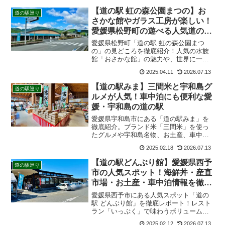
ます。松山や内子方面のドライブ休憩に
【道の駅 虹の森公園まつの】お
道の駅巡り
もおすすめの道の駅です。
さかな館やガラス工房が楽しい！
愛媛県松野町の遊べる人気道の駅
を徹底紹介
愛媛県松野町「道の駅 虹の森公園まつ
の」の見どころを徹底紹介！人気の水族
館「おさかな館」の魅力や、世界に一つ
だけのグラスが作れる体験工房、地元産
2025.04.11
2026.07.13
直市「かごもり市場」の最新情報まで網
羅。四万十川観光の拠点として外せない
【道の駅みま】三間米と宇和島グ
道の駅巡り
人気スポットの楽しみ方をブログで詳し
ルメが人気！車中泊にも便利な愛
く解説します。
媛・宇和島の道の駅
愛媛県宇和島市にある「道の駅みま」を
徹底紹介。ブランド米「三間米」を使っ
たグルメや宇和島名物、お土産、車中泊
情報、アクセス、駐車場まで詳しく解説
2025.02.18
2026.07.13
します。三間ICからすぐの便利な道の駅
です。
【道の駅どんぶり館】愛媛県西予
道の駅巡り
市の人気スポット！海鮮丼・産直
市場・お土産・車中泊情報を徹底
紹介
愛媛県西予市にある人気スポット「道の
駅 どんぶり館」を徹底レポート！レスト
ラン「いっぷく」で味わうボリューム満
点の絶品海鮮丼から、西予市産100%にこ
2025.02.12
2026.07.13