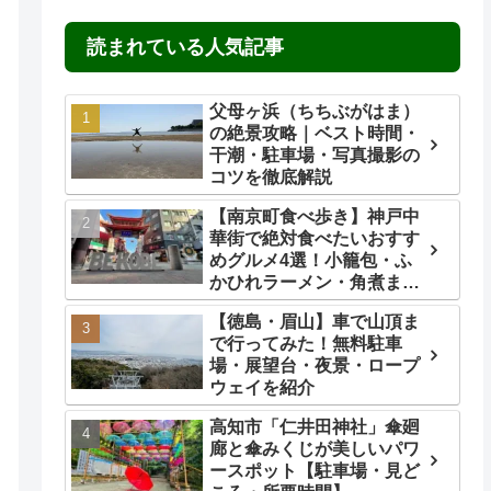
読まれている人気記事
父母ヶ浜（ちちぶがはま）
の絶景攻略｜ベスト時間・
干潮・駐車場・写真撮影の
コツを徹底解説
【南京町食べ歩き】神戸中
華街で絶対食べたいおすす
めグルメ4選！小籠包・ふ
かひれラーメン・角煮ま
ん・ごま団子を実食レビュ
【徳島・眉山】車で山頂ま
ー
で行ってみた！無料駐車
場・展望台・夜景・ロープ
ウェイを紹介
高知市「仁井田神社」傘廻
廊と傘みくじが美しいパワ
ースポット【駐車場・見ど