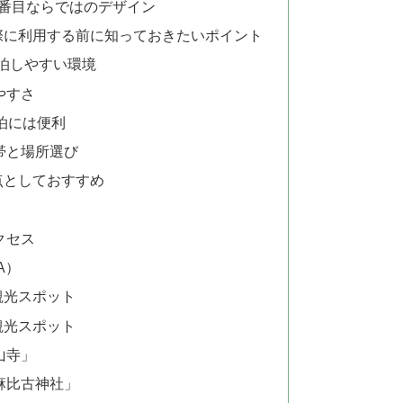
8番目ならではのデザイン
際に利用する前に知っておきたいポイント
泊しやすい環境
やすさ
泊には便利
帯と場所選び
点としておすすめ
クセス
A）
観光スポット
観光スポット
山寺」
麻比古神社」