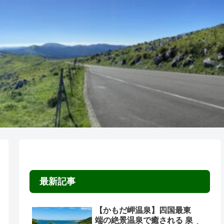
最新記事
【かもだ岬温泉】四国最東
端の絶景温泉で癒される 泉