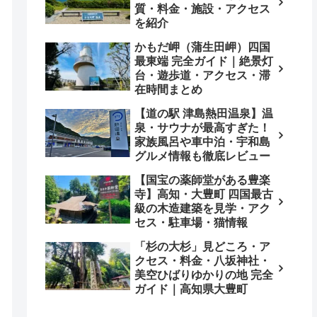
質・料金・施設・アクセス
を紹介
かもだ岬（蒲生田岬）四国
最東端 完全ガイド｜絶景灯
台・遊歩道・アクセス・滞
在時間まとめ
【道の駅 津島熱田温泉】温
泉・サウナが最高すぎた！
家族風呂や車中泊・宇和島
グルメ情報も徹底レビュー
【国宝の薬師堂がある豊楽
寺】高知・大豊町 四国最古
級の木造建築を見学・アク
セス・駐車場・猫情報
「杉の大杉」見どころ・ア
クセス・料金・八坂神社・
美空ひばりゆかりの地 完全
ガイド｜高知県大豊町