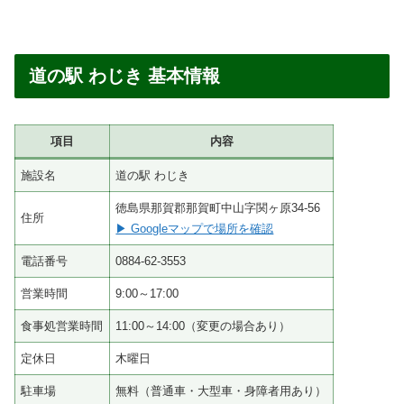
道の駅 わじき 基本情報
項目
内容
施設名
道の駅 わじき
徳島県那賀郡那賀町中山字関ヶ原34-56
住所
▶ Googleマップで場所を確認
電話番号
0884-62-3553
営業時間
9:00～17:00
食事処営業時間
11:00～14:00（変更の場合あり）
定休日
木曜日
駐車場
無料（普通車・大型車・身障者用あり）