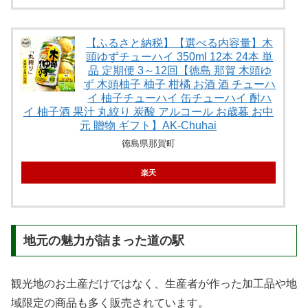
【ふるさと納税】【選べる内容量】木
頭ゆずチューハイ 350ml 12本 24本 単
品 定期便 3～12回【徳島 那賀 木頭ゆ
ず 木頭柚子 柚子 柑橘 お酒 酒 チューハ
イ 柚子チューハイ 缶チューハイ 酎ハ
イ 柚子酒 果汁 丸絞り 炭酸 アルコール お歳暮 お中
元 贈物 ギフト】AK-Chuhai
徳島県那賀町
楽天
地元の魅力が詰まった道の駅
観光地のお土産だけではなく、生産者が作った加工品や地
域限定の商品も多く販売されています。