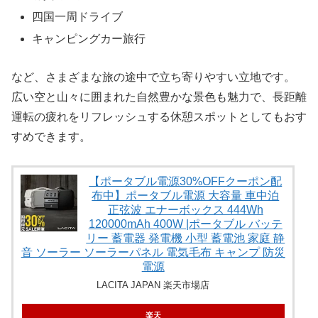
四国一周ドライブ
キャンピングカー旅行
など、さまざまな旅の途中で立ち寄りやすい立地です。
広い空と山々に囲まれた自然豊かな景色も魅力で、長距離
運転の疲れをリフレッシュする休憩スポットとしてもおす
すめできます。
【ポータブル電源30%OFFクーポン配
布中】ポータブル電源 大容量 車中泊
正弦波 エナーボックス 444Wh
120000mAh 400W |ポータブル バッテ
リー 蓄電器 発電機 小型 蓄電池 家庭 静
音 ソーラー ソーラーパネル 電気毛布 キャンプ 防災
電源
LACITA JAPAN 楽天市場店
楽天