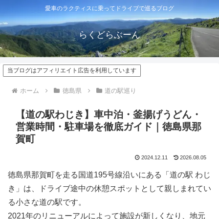
愛車のラクティスに乗ってドライブで巡るブログ
らくどらぶーん
当ブログはアフィリエイト広告を利用しています
ホーム
徳島県
道の駅巡り
【道の駅わじき】車中泊・釜揚げうどん・
営業時間・駐車場を徹底ガイド｜徳島県那
賀町
2024.12.11
2026.08.05
徳島県那賀町を走る国道195号線沿いにある「道の駅 わじ
き」は、ドライブ途中の休憩スポットとして親しまれてい
る小さな道の駅です。
2021年のリニューアルによって施設が新しくなり、地元