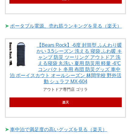
➤
ポータブル電源、売れ筋ランキングを見る（楽天）
【Bears Rock】-6度 封筒型 ふんわり暖
かい 3.5シーズン 洗える 寝袋 ふわ暖 キ
ャンプ 防災 ツーリング アウトドア 洗
える寝袋 丸洗い 夏用 防災用 軽量 -6℃
コンパクト 冬用 布団 防災グッズ 車中
泊 ボーイスカウト オールシーズン 林間学校 野外活
動 シュラフ MX-604
アウトドア専門店 ゴリラ
楽天
➤
車中泊で満足度の高いグッズを見る（楽天）