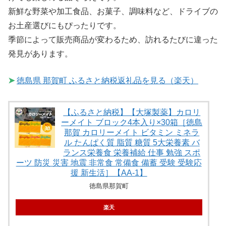
新鮮な野菜や加工食品、お菓子、調味料など、ドライブの
お土産選びにもぴったりです。
季節によって販売商品が変わるため、訪れるたびに違った
発見があります。
➤
徳島県 那賀町 ふるさと納税返礼品を見る（楽天）
【ふるさと納税】【大塚製薬】カロリ
ーメイト ブロック4本入り×30箱［徳島
那賀 カロリーメイト ビタミン ミネラ
ル たんぱく質 脂質 糖質 5大栄養素 バ
ランス栄養食 栄養補給 仕事 勉強 スポ
ーツ 防災 災害 地震 非常食 常備食 備蓄 受験 受験応
援 新生活］【AA-1】
徳島県那賀町
楽天