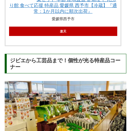
り館 食べて応援 特産品 愛媛県 西予市【冷蔵】『通
常：1か月以内に順次出荷』
愛媛県西予市
楽天
ジビエから工芸品まで！個性が光る特産品コー
ナー