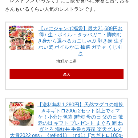
「レストラン いっぷく」にご飯を食べに来ると言うお客
さんもいるくらい人気のレストランです。
【かにジャンボ福袋】最大21,689円お
得♪ 生・ボイル・タラバガニ・脚肉む
き身から選べるカニしゃぶ 剥き身 生ず
わい蟹 ボイルかに 抽選 ガチャ くじ引
き
海鮮かに処
楽天
【送料無料1,280円】天然マグロの粗挽
きネギトロ200g 2セット以上でオマ
ケ！小分け包装 (時短 母の日 父の日 敬
老の日 ギフト プレゼント まぐろ 鮪 ね
ぎとろ 海鮮丼 手巻き寿司 楽天グルメ
大賞2022 oss）《ref-nd1》〈nd1〉[[ネギトロ100g-