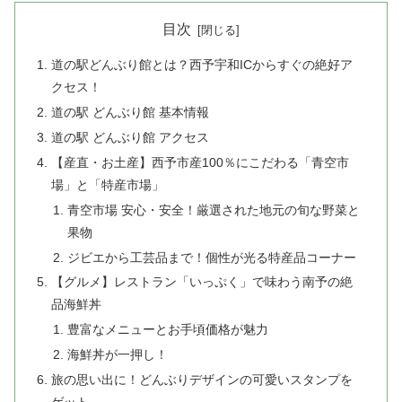
目次
道の駅どんぶり館とは？西予宇和ICからすぐの絶好ア
クセス！
道の駅 どんぶり館 基本情報
道の駅 どんぶり館 アクセス
【産直・お土産】西予市産100％にこだわる「青空市
場」と「特産市場」
青空市場 安心・安全！厳選された地元の旬な野菜と
果物
ジビエから工芸品まで！個性が光る特産品コーナー
【グルメ】レストラン「いっぷく」で味わう南予の絶
品海鮮丼
豊富なメニューとお手頃価格が魅力
海鮮丼が一押し！
旅の思い出に！どんぶりデザインの可愛いスタンプを