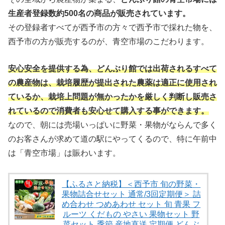
生産者登録数約500名の商品が販売されています。
その登録者すべてが西予市の方々で西予市で採れた物を、
西予市の方が販売するのが、青空市場のこだわります。
安心安全を提供する為、どんぶり館では出荷されるすべて
の農産物は、栽培履歴が提出された農薬は適正に使用され
ているか、栽培上問題が無かったかを厳しく判断し販売さ
れているので消費者も安心せて購入する事ができます。
なので、朝には売場いっぱいに野菜・果物がならんで多く
のお客さんが求めて道の駅にやってくるので、特に午前中
は「青空市場」は賑わいます。
【ふるさと納税】＜西予市 旬の野菜・
果物詰合せセット 通常/3回定期便＞ 詰
め合わせ つめあわせ セット 旬 青果 フ
ルーツ くだもの やさい 果物セット 野
菜セット 季節 産地直送 定期便 どんぶ