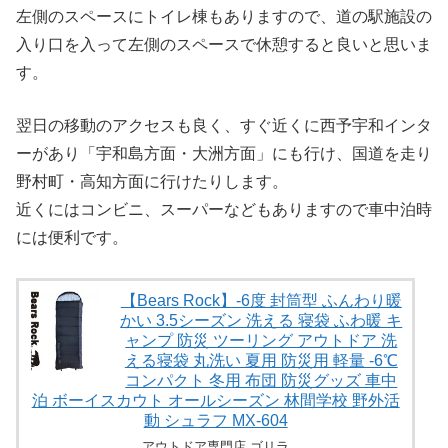
左側のスペースにトイレ棟もありますので、道の駅施設の
入り口を入って左側のスペースで休憩すると良いと思いま
す。
翌日の移動のアクセスも良く、すぐ近くに西予宇和インタ
ーがあり「宇和島方面・大洲方面」にも行け、国道を走り
野村町・高知方面に行けたりします。
近くにはコンビニ、スーパーなどもありますので車中泊時
には便利です。
【Bears Rock】-6度 封筒型 ふんわり暖
かい 3.5シーズン 洗える 寝袋 ふわ暖 キ
ャンプ 防災 ツーリング アウトドア 洗
える寝袋 丸洗い 夏用 防災用 軽量 -6℃
コンパクト 冬用 布団 防災グッズ 車中
泊 ボーイスカウト オールシーズン 林間学校 野外活
動 シュラフ MX-604
アウトドア専門店 ゴリラ