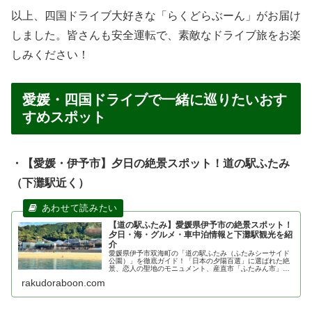
以上、四国ドライブ大好きな「らくどらぶーん」がお届け
しました。皆さんも安全運転で、素敵なドライブ旅をお楽
しみください！
愛媛・四国ドライブで一緒に巡りたいおす
すめスポット
・【愛媛・伊予市】夕日の絶景スポット！道の駅ふたみ
（下灘駅近く）
【道の駅ふたみ】愛媛県伊予市の絶景スポット！
夕日・海・グルメ・車中泊情報と下灘駅観光を紹
介
愛媛県伊予市双海町の「道の駅ふたみ（ふたみシーサイド
公園）」を徹底ガイド！「日本の夕陽百選」に選ばれた絶
景、恋人の聖地のモニュメント、産直市「ふたみん市」の
ご当地グルメ、24時間利用可能な北側駐車場の車中泊（仮
rakudoraboon.com
眠）ルールまで、ドライブに役立つ現地情報をレポート。