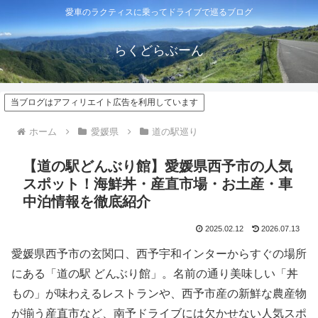
愛車のラクティスに乗ってドライブで巡るブログ
らくどらぶーん
当ブログはアフィリエイト広告を利用しています
ホーム
愛媛県
道の駅巡り
【道の駅どんぶり館】愛媛県西予市の人気
スポット！海鮮丼・産直市場・お土産・車
中泊情報を徹底紹介
2025.02.12
2026.07.13
愛媛県西予市の玄関口、西予宇和インターからすぐの場所
にある「道の駅 どんぶり館」。名前の通り美味しい「丼
もの」が味わえるレストランや、西予市産の新鮮な農産物
が揃う産直市など、南予ドライブには欠かせない人気スポ