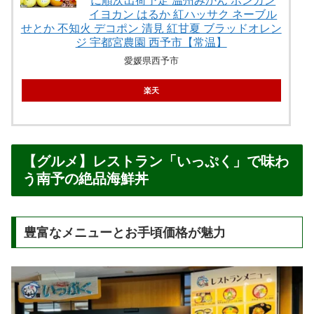
に順次出荷予定 温州みかん ポンカン
イヨカン はるか 紅ハッサク ネーブル
せとか 不知火 デコポン 清見 紅甘夏 ブラッドオレン
ジ 宇都宮農園 西予市【常温】
愛媛県西予市
楽天
【グルメ】レストラン「いっぷく」で味わ
う南予の絶品海鮮丼
豊富なメニューとお手頃価格が魅力