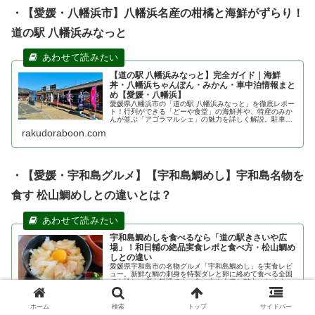
・【愛媛・八幡浜市】八幡浜名産の柑橘と海鮮がずらり！
道の駅 八幡浜みなっと
【道の駅 八幡浜みなっと】完全ガイド｜海鮮
丼・八幡浜ちゃんぽん・みかん・車中泊情報まと
め【愛媛・八幡浜】
愛媛県八幡浜市の「道の駅 八幡浜みなっと」を徹底レポー
ト！行列ができる「どーや食堂」の海鮮丼や、特産のみか
んが並ぶ「アゴラマルシェ」の魅力を詳しく解説。駐車場
や営業時間、アクセス情報など、ドライブや旅行に役立つ
rakudoraboon.com
情報を網羅しています。
・【愛媛・宇和島グルメ】【宇和島鯛めし】宇和島名物を
食す 松山鯛めしとの違いとは？
宇和島鯛めしを食べるなら「道の駅きさいや広
場」！和日輔の絶品実食レポと食べ方・松山鯛め
しとの違い
愛媛県宇和島市の名物グルメ「宇和島鯛めし」を実食レビ
ュー。新鮮な鯛の刺身を特製ダレと卵に絡めて食べる全国
でも珍しい郷土料理です。食べ方や由来、魅力、おすすめ
ポイントまで詳しく紹介します。愛媛観光や宇和島グルメ
rakudoraboon.com
巡りの参考にどうぞ。
ホーム
検索
トップ
サイドバー