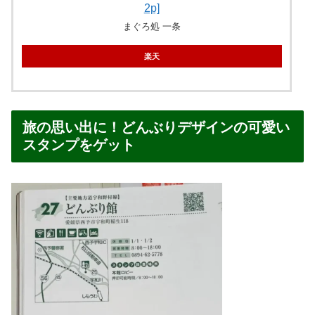
2p]
まぐろ処 一条
楽天
旅の思い出に！どんぶりデザインの可愛い
スタンプをゲット