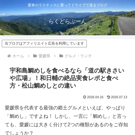
愛車のラクティスに乗ってドライブで巡るブログ
らくどらぶーん
当ブログはアフィリエイト広告を利用しています
ホーム
愛媛県
グルメ・ランチ
宇和島鯛めしを食べるなら「道の駅きさい
や広場」！和日輔の絶品実食レポと食べ
方・松山鯛めしとの違い
2026.04.16
2026.07.13
愛媛県を代表する最強の郷土グルメといえば、やっぱり
「鯛めし」ですよね！ しかし、一言に「鯛めし」と言っ
ても、愛媛には大きく分けて2つの種類があるのをご存知
でしょうか？