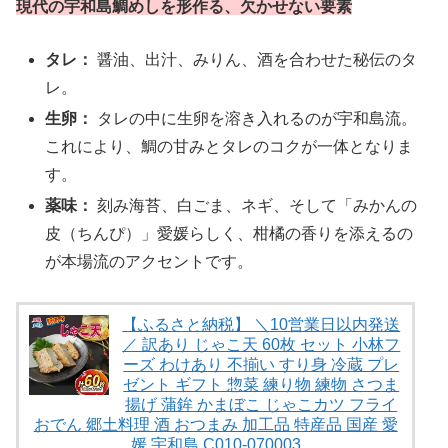
現代の宇和島鯛めしを形作る、欠かせない要素
タレ：
醤油、出汁、みりん、酒を合わせた秘伝のタ
レ。
生卵：
タレの中に生卵を溶き入れるのが宇和島流。
これにより、鯛の甘みとタレのコクが一体となりま
す。
薬味：
刻み海苔、白ごま、ネギ、そして「みかんの
皮（ちんぴ）」愛媛らしく、柑橘の香りを添えるの
が本場流のアクセントです。
【ふるさと納税】 ＼10営業日以内発送
／ 訳あり じゃこ天 60枚 セット 小林フ
ーズ わけあり 不揃い すり身 冷蔵 プレ
ゼント ギフト 惣菜 練り物 練物 さつま
揚げ 蒲鉾 かまぼこ じゃこカツ フライ
おでん 郷土料理 酒 おつまみ 加工品 特産品 国産 愛
媛 宇和島 C010-070003