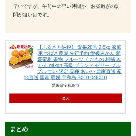
早いですが、午前中の早い時間か、お昼過ぎの訪
問が狙い目です。
【ふるさと納税】 愛果28号 2.5kg 家庭
用 つばさ農園 先行予約 愛媛みかん 愛
媛蜜柑 果物 フルーツ くだもの 柑橘 み
かん mikan 高級 ブランド ゼリー プル
プル 甘い 限定 品種 あいか 農家直送 産
地直送 国産 愛媛 宇和島 B010-048010
愛媛県宇和島市
楽天
まとめ