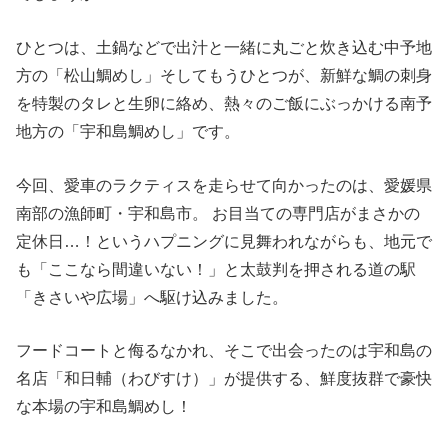
ひとつは、土鍋などで出汁と一緒に丸ごと炊き込む中予地
方の「松山鯛めし」そしてもうひとつが、新鮮な鯛の刺身
を特製のタレと生卵に絡め、熱々のご飯にぶっかける南予
地方の「宇和島鯛めし」です。
今回、愛車のラクティスを走らせて向かったのは、愛媛県
南部の漁師町・宇和島市。 お目当ての専門店がまさかの
定休日…！というハプニングに見舞われながらも、地元で
も「ここなら間違いない！」と太鼓判を押される道の駅
「きさいや広場」へ駆け込みました。
フードコートと侮るなかれ、そこで出会ったのは宇和島の
名店「和日輔（わびすけ）」が提供する、鮮度抜群で豪快
な本場の宇和島鯛めし！