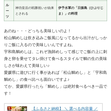
ル
神功皇后の戦勝祝いが由来
伊予水軍の「日振島（ひぶりじ
ー
とされる
ま）」の料理
ツ
あのね・・・どっちも美味しいのよ！
松山鯛めしは炊き込みご飯風になってるから出汁がしっか
りご飯に入るので美味しいんですよね。
宇和島鯛めしは、これぞ漁師めしって感じでご飯の上に刺
身と卵を乗せてタレ掛けて食べるスタイルで鯛の生の美味
しさが味わえて美味しい♪
愛媛県に遊びに行く事があれば「松山鯛めし」と「宇和島
鯛めし」の食べ比べも面白いですよ♪
てか、愛媛県行ったら「鯛めし」は絶対食べるべき一品で
す！
【ふるさと納税】 ＼ 選べる内容量 ／