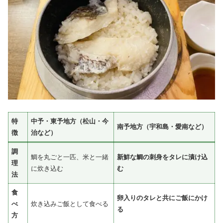
特
中予・東予地方（松山・今
南予地方（宇和島・愛南など）
徴
治など）
調
鯛を丸ごと一匹、米と一緒
新鮮な鯛の刺身をタレに漬け込
理
に炊き込む
む
法
食
卵入りのタレと共にご飯にかけ
べ
炊き込みご飯として食べる
る
方