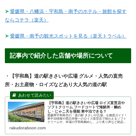
➤
愛媛県・八幡浜・宇和島・南予のホテル・旅館を探す
ならコチラ（楽天）
➤
愛媛県・南予の観光スポットを見る（楽天トラベル）
記事内で紹介した店舗や場所について
・【宇和島】道の駅きさいや広場 グルメ・人気の直売
所・お土産物・ロイズなどあり大人気の道の駅
【宇和島】道の駅きさいや広場 ロイズ直営店や
ソフトクリーム フードコートで海鮮丼・鯛め
し・じゃこ天を堪能 車中泊できる？
愛媛県宇和島市の「道の駅 きさいや広場」を徹底ガイド！
車中泊情報や西日本唯一のロイズ直営店で味わえるソフト
クリームや、本場の宇和島鯛めし、ぶり炙り丼など絶品グ
ルメが満載。アクセス方法やおすすめのお土産、みかんの
rakudoraboon.com
販売状況まで、ドライブ旅行に役...