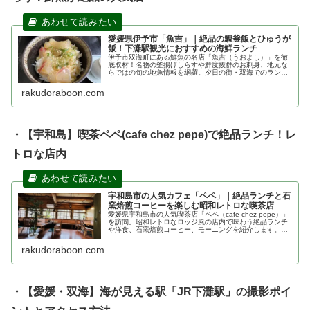
愛媛県伊予市「魚吉」｜絶品の鯛釜飯とひゅうが
飯！下灘駅観光におすすめの海鮮ランチ
伊予市双海町にある鮮魚の名店「魚吉（うおよし）」を徹
底取材！名物の釜揚げしらすや鮮度抜群のお刺身、地元な
らではの旬の地魚情報を網羅。夕日の街・双海でのランチ
選びや、お土産探しに役立つ情報を分かりやすくお届けし
ます。
rakudoraboon.com
・【宇和島】喫茶ペペ(cafe chez pepe)で絶品ランチ！レ
トロな店内
宇和島市の人気カフェ「ペペ」｜絶品ランチと石
窯焙煎コーヒーを楽しむ昭和レトロな喫茶店
愛媛県宇和島市の人気喫茶店「ペペ（cafe chez pepe）」
を訪問。昭和レトロなロッジ風の店内で味わう絶品ランチ
や洋食、石窯焙煎コーヒー、モーニングを紹介します。宇
和島でゆっくり過ごせるカフェを探している方におすすめ
です。
rakudoraboon.com
・【愛媛・双海】海が見える駅「JR下灘駅」の撮影ポイ