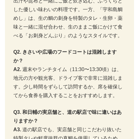
出汁や昆布と一緒にご飯と炊き込む、ふっくらと
した優しい味わいの料理です。一方、「宇和島鯛
めし」は、生の鯛の刺身を特製のタレ・生卵・薬
味と一緒に混ぜ合わせ、生のままご飯にかけて食
べる「お刺身どんぶり」のようなスタイルです。
Q2. きさいや広場のフードコートは混雑します
か？
A2.
週末やランチタイム（11:30〜13:30頃）は、
地元の方や観光客、ドライブ客で非常に混雑しま
す。少し時間をずらして訪問するか、席を確保し
てから食券を購入することをおすすめします。
Q3. 和日輔の実店舗と、道の駅店で味に違いはあ
りますか？
A3.
道の駅店でも、実店舗と同じこだわり抜いた
特製タレや鮮度抜群の真鯛を使用しているため、