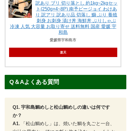
訳あり ブリ 切り落とし 約1kg~2kgセッ
ト(250g×4~8P) 南予ビージョイ わけあ
り 訳アリ 訳あり品 切落し 鰤 ぶり 養殖
刺身 お刺身 漬け丼 海鮮丼 ぶりしゃぶ
冷凍 人気 大容量 お取り寄せ 送料無料 国産 愛媛 宇
和島
愛媛県宇和島市
楽天
Q＆Aよくある質問
Q1. 宇和島鯛めしと松山鯛めしの違いは何です
か？
A1.
「松山鯛めし」は、焼いた鯛を丸ごと一台、