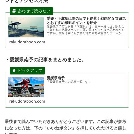
ントとアクセス方法
愛媛・下灘駅は雨の日でも絶景！幻想的な雰囲気
とおすすめ撮影ポイントを紹介
愛媛県伊予市にある「下灘駅」は、日本一海に近い駅とし
て知られる絶景スポット。雨の日はがっかりと思われがち
ですが、実際は霧に包まれた瀬戸内海や濡れたホームが幻
想的な雰囲気を演出します。混雑も少なく、写真撮影にも
おすすめ。雨の下灘駅の魅力や見どころ、アクセス情報を
rakudoraboon.com
詳しく紹介します。
・愛媛県南予の記事をまとめました。
愛媛県南予
「愛媛県南予」の記事一覧です。
rakudoraboon.com