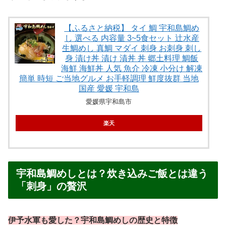
【ふるさと納税】 タイ 鯛 宇和島鯛め
し 選べる 内容量 3~5食セット 辻水産
生鯛めし 真鯛 マダイ 刺身 お刺身 刺し
身 漬け丼 漬け 漬丼 丼 郷土料理 鯛飯
海鮮 海鮮丼 人気 魚介 冷凍 小分け 解凍
簡単 時短 ご当地グルメ お手軽調理 鮮度抜群 当地
国産 愛媛 宇和島
愛媛県宇和島市
楽天
宇和島鯛めしとは？炊き込みご飯とは違う
「刺身」の贅沢
伊予水軍も愛した？宇和島鯛めしの歴史と特徴