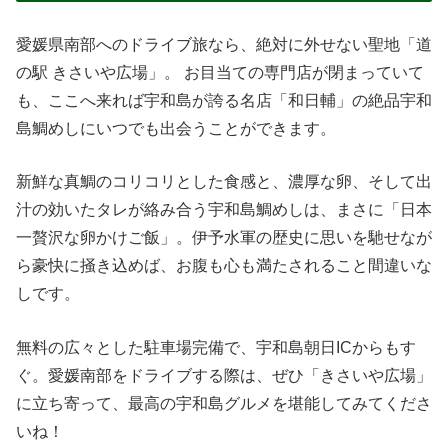
愛媛県南部へのドライブ旅なら、絶対に外せない聖地「道
の駅 きさいや広場」。 お目当ての専門店が閉まっていて
も、ここへ来れば宇和島が誇る名店「和日輔」の絶品宇和
島鯛めしにいつでも出会うことができます。
新鮮な真鯛のコリコリとした食感と、濃厚な卵、そして出
汁の効いたタレが絡み合う宇和島鯛めしは、まさに「日本
一贅沢な卵かけご飯」。伊予水軍の歴史に思いを馳せなが
ら豪快に掻き込めば、お腹も心も満たされること間違いな
しです。
無料の広々とした駐車場完備で、宇和島朝日ICからもす
ぐ。愛媛南部をドライブする際は、ぜひ「きさいや広場」
に立ち寄って、最高の宇和島グルメを堪能してみてくださ
いね！