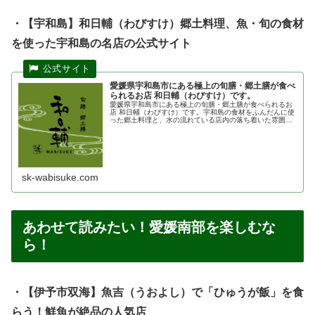
・【宇和島】和日輔（わびすけ）郷土料理、魚・旬の食材
を使った宇和島の名店の公式サイト
愛媛県宇和島市にある極上の旬膳・郷土膳が食べ
られるお店 和日輔（わびすけ）です。
愛媛県宇和島市にある極上の旬膳・郷土膳が食べられるお
店 和日輔（わびすけ）です。宇和島の食材をふんだんに使
った郷土料理と、水の流れている店内の落ち着いた雰囲気
が大好評です。鯛めしも大人気。
sk-wabisuke.com
あわせて読みたい！愛媛南部を楽しむな
ら！
・【伊予市双海】魚吉（うおよし）で「ひゅうが飯」を食
らう！鮮魚が絶品の人気店