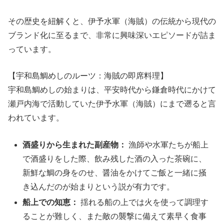
その歴史を紐解くと、伊予水軍（海賊）の伝統から現代の
ブランド化に至るまで、非常に興味深いエピソードが詰ま
っています。
【宇和島鯛めしのルーツ：海賊の即席料理】
宇和島鯛めしの始まりは、平安時代から鎌倉時代にかけて
瀬戸内海で活動していた伊予水軍（海賊）にまで遡ると言
われています。
酒盛りから生まれた副産物：
漁師や水軍たちが船上
で酒盛りをした際、飲み残した酒の入った茶碗に、
新鮮な鯛の身をのせ、醤油をかけてご飯と一緒に掻
き込んだのが始まりという説が有力です。
船上での知恵：
揺れる船の上では火を使って調理す
ることが難しく、また敵の襲撃に備えて素早く食事