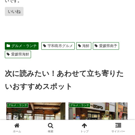
いいね
グルメ・ランチ
宇和島市グルメ
海鮮
愛媛県南予
愛媛県海鮮
次に読みたい！あわせて立ち寄りた
いおすすめスポット
グルメ・ランチ
グルメ・ランチ
ホーム
検索
トップ
サイドバー