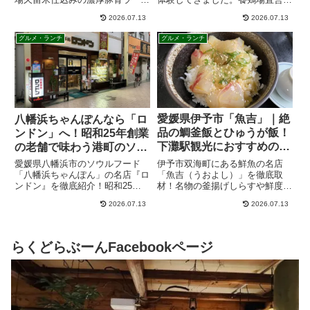
【宇和島】道の駅きさいや広場 ロイズ直営店や
ソフトクリーム フードコートで海鮮丼・鯛め
し・じゃこ天を堪能 車中泊できる？
愛媛県宇和島市の「道の駅 きさいや広場」を徹底ガイド！
車中泊情報や西日本唯一のロイズ直営店で味わえるソフト
クリームや、本場の宇和島鯛めし、ぶり炙り丼など絶品グ
ルメが満載。アクセス方法やおすすめのお土産、みかんの
rakudoraboon.com
販売状況まで、ドライブ旅行に役...
・【宇和島】名物宇和島鯛めしはやっぱり美味しい！
宇和島鯛めしを食べるなら「道の駅きさいや広
場」！和日輔の絶品実食レポと食べ方・松山鯛め
しとの違い
愛媛県宇和島市の名物グルメ「宇和島鯛めし」を実食レビ
ュー。新鮮な鯛の刺身を特製ダレと卵に絡めて食べる全国
でも珍しい郷土料理です。食べ方や由来、魅力、おすすめ
ポイントまで詳しく紹介します。愛媛観光や宇和島グルメ
rakudoraboon.com
巡りの参考にどうぞ。
・愛媛県南予の記事をまとめました。
愛媛県南予
「愛媛県南予」の記事一覧です。