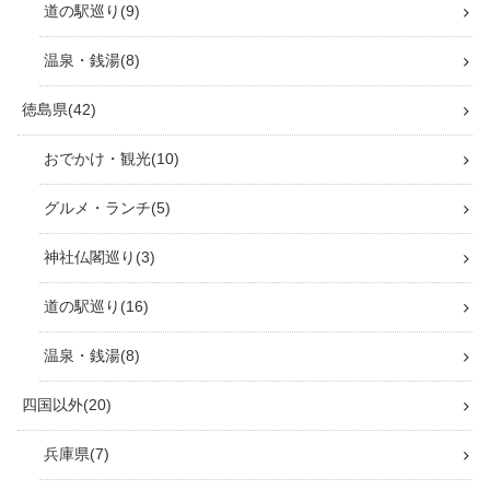
【道の駅 土佐和紙工芸村】温泉・和紙体
験・仁淀川の魅力を完全ガイド｜高知・
いの町
高知・田野町「道の駅 田野駅屋」｜すり
み丼・塩アイス・お土産・車中泊を徹底
紹介
最新記事