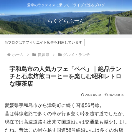
愛車のラクティスに乗ってドライブで巡るブログ
らくどらぶーん
当ブログはアフィリエイト広告を利用しています
ホーム
愛媛県
グルメ・ランチ
宇和島市の人気カフェ「ペペ」｜絶品ラン
チと石窯焙煎コーヒーを楽しむ昭和レトロ
な喫茶店
2024.05.28
2026.08.02
愛媛県宇和島市から津島町に続く国道56号線。
昔は幹線道路で多くの車が行き交く峠を越す道でしたが、
現在では高速道路も出来て国道沿いは交通量も減少しまし
たね。昔はこの峠を越す国道56号線沿いには多くのお店