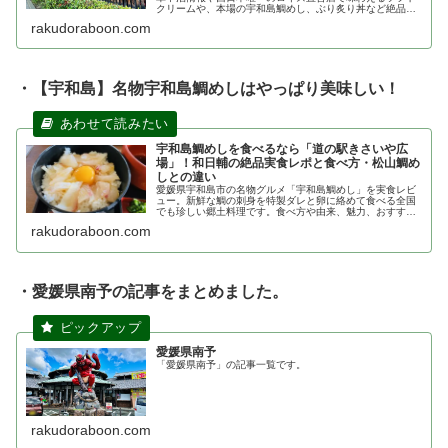
A4.
時間帯や混雑状況によっては対応可能な場合
があります。確実にお席を確保したい場合は、事
前にお電話にて店舗へお問い合わせいただくこと
をおすすめします。
Q5. 支払いにクレジットカードや電子マネーは使
えますか？
A5.
現金のみとなっております。スムーズなお会
計のために、あらかじめ現金を準備してお出かけ
いただくと安心です。
【ふるさと納税】 愛果28号 2.5kg 家庭
用 つばさ農園 先行予約 愛媛みかん 愛
媛蜜柑 果物 フルーツ くだもの 柑橘 み
かん mikan 高級 ブランド ゼリー プル
プル 甘い 限定 品種 あいか 農家直送 産