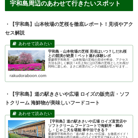
があり、お一人様で来店されて読書や一人の時間
を楽しまれている方もたくさんいらっしゃいま
す。
Q2. 駐車場はありますか？
A2.
店舗敷地内（または指定場所）に10台分の駐
車スペースがございます。満車の場合は近隣のコ
インパーキングをご利用ください。
Q3. 子連れでの入店は可能ですか？
A3.
ご入店いただけますが、店内は静かで落ち着
いたアンティークな空間となっているため、小さ
なお子様連れの場合は周囲へのご配慮をいただけ
ますと幸いです。
Q4. ランチタイムの予約はできますか？