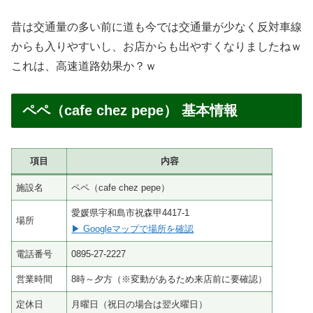
今回は、津島町方面から国道56号を通り宇和島市方面に
走ります。
すると、峠を越す松尾トンネルを過ぎると、「あっ！！ま
だやってる！！」って私達はテンション上がりましたねｗ
昔から人気のカフェ「ペペ cafe chez pepe」は今でも元気
に営業されてましたし、駐車場を見てみると昔と変わらな
いくらい賑わってました。
朝は8時から営業されえていて、モーニングも楽しむ事が
出来ます。
モーニングメニューは「トーストセット」のみですが、サ
クサクの食パンにしっかりとバターが馴染んだトーストが
人気で、こだわりのコーヒーを飲みながら朝のスタートも