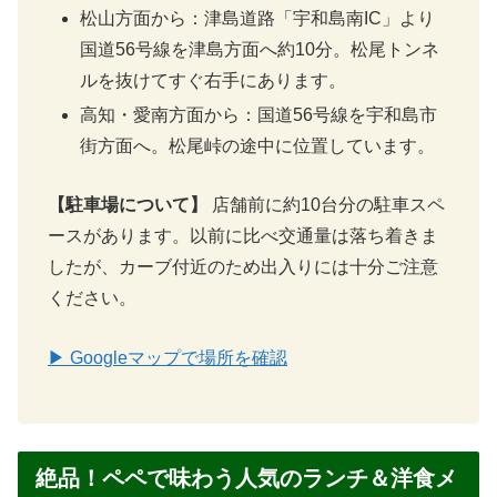
ペペ（cafe chez pepe） 基本情報
項目
内容
施設名
ペペ（cafe chez pepe）
愛媛県宇和島市祝森甲4417-1
場所
▶ Googleマップで場所を確認
電話番号
0895-27-2227