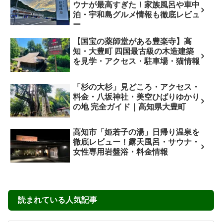
込みの濃厚豚骨スープが味
放題のたまご専門店を実食
わえる人気店
レビュー｜メニュー・自販
愛媛県今治市の人気店「久留米ラ
愛媛県四国中央市の「たまご専門
機・アクセス情報
ーメン光屋」を実食レビュー。本
店 熊福」で絶品の卵かけご飯を
場久留米仕込みの濃厚豚骨ラーメ
体験してきました。養鶏場直営だ
ンの魅力やメニュー、アクセス、
からこそ味わえる新鮮な「美豊
2026.07.13
2026.07.13
駐車場情報を詳しく紹介。今治グ
卵」は定食注文で食べ放題。人気
ルメやラーメン巡りにおすすめで
メニューや営業時間、アクセス、
グルメ・ランチ
グルメ・ランチ
す。
駐車場情報まで詳しく紹介しま
す。
愛媛県伊予市「魚吉」｜絶
八幡浜ちゃんぽんなら「ロ
品の鯛釜飯とひゅうが飯！
ンドン」へ！昭和25年創業
下灘駅観光におすすめの海
の老舗で味わう港町のソウ
鮮ランチ
ルフードを実食レビュー
伊予市双海町にある鮮魚の名店
愛媛県八幡浜市のソウルフード
「魚吉（うおよし）」を徹底取
「八幡浜ちゃんぽん」の名店『ロ
材！名物の釜揚げしらすや鮮度抜
ンドン』を徹底紹介！昭和25年
群のお刺身、地元ならではの旬の
創業の老舗が守り続ける、あっさ
2026.07.13
2026.07.13
地魚情報を網羅。夕日の街・双海
り鶏ガラスープの優しい味をレポ
でのランチ選びや、お土産探しに
ートします。駐車場情報や営業時
役立つ情報を分かりやすくお届け
間、アクセス方法など、ドライブ
します。
旅行に役立つ情報を網羅。八幡浜
観光のランチ選びに迷ったら必見