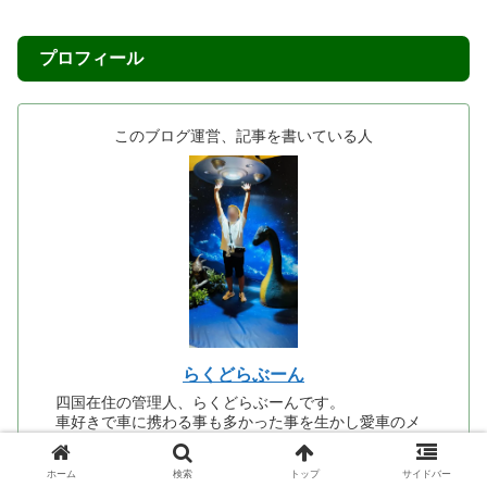
読まれている人気記事
父母ヶ浜（ちちぶがはま）の絶景
攻略｜ベスト時間・干潮・駐車
場・写真撮影のコツを徹底解説
【南京町食べ歩き】神戸中華街で
絶対食べたいおすすめグルメ4選！
小籠包・ふかひれラーメン・角煮
まん・ごま団子を実食レビュー
【徳島・眉山】車で山頂まで行っ
てみた！無料駐車場・展望台・夜
景・ロープウェイを紹介
高知市「仁井田神社」傘廻廊と傘
ホーム
検索
トップ
サイドバー
みくじが美しいパワースポット