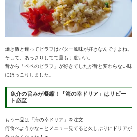
【お車でお越しの方】
松山方面から：津島道路「宇和島南IC」より
国道56号線を津島方面へ約10分。松尾トンネ
ルを抜けてすぐ右手にあります。
高知・愛南方面から：国道56号線を宇和島市
街方面へ。松尾峠の途中に位置しています。
【駐車場について】
店舗前に約10台分の駐車スペ
ースがあります。以前に比べ交通量は落ち着きま
したが、カーブ付近のため出入りには十分ご注意
ください。
▶ Googleマップで場所を確認