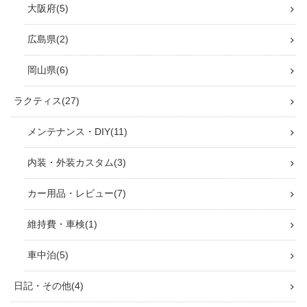
かもだ岬（蒲生田岬）四国最東端
完全ガイド｜絶景灯台・遊歩道・ア
クセス・滞在時間まとめ
【道の駅 津島熱田温泉】温泉・サ
ウナが最高すぎた！家族風呂や車中
泊・宇和島グルメ情報も徹底レビュ
ー
【国宝の薬師堂がある豊楽寺】高
知・大豊町 四国最古級の木造建築
を見学・アクセス・駐車場・猫情報
「杉の大杉」見どころ・アクセス・
料金・八坂神社・美空ひばりゆかり
の地 完全ガイド｜高知県大豊町
高知市「姫若子の湯」日帰り温泉を
徹底レビュー！露天風呂・サウナ・
女性専用岩盤浴・料金情報