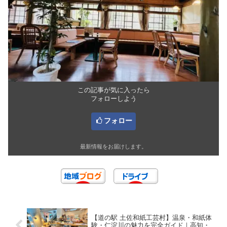
rakudoraboon.com
いいね
グルメ・ランチ
宇和島市
愛媛県南予
国道56号線
次に読みたい！あわせて立ち寄りた
いおすすめスポット