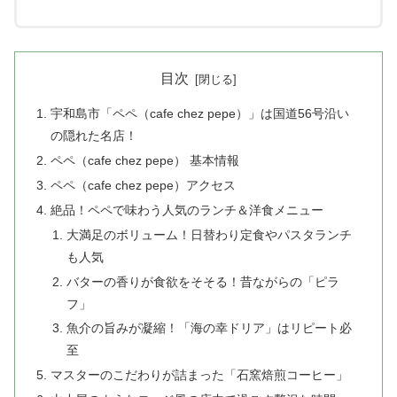
目次
宇和島市「ペペ（cafe chez pepe）」は国道56号沿い
の隠れた名店！
ペペ（cafe chez pepe） 基本情報
ペペ（cafe chez pepe）アクセス
絶品！ペペで味わう人気のランチ＆洋食メニュー
大満足のボリューム！日替わり定食やパスタランチ
も人気
バターの香りが食欲をそそる！昔ながらの「ピラ
フ」
魚介の旨みが凝縮！「海の幸ドリア」はリピート必
至
マスターのこだわりが詰まった「石窯焙煎コーヒー」