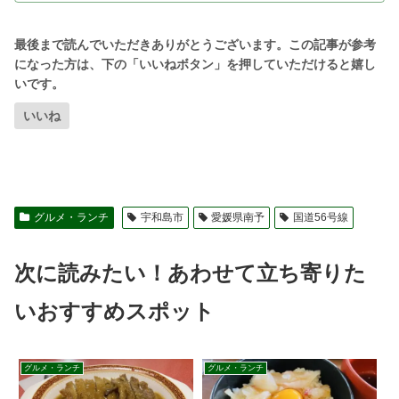
地直送 国産 愛媛 宇和島 B010-048010
愛媛県宇和島市
楽天
まとめ 宇和島のカフェ「ペペ」で特別な
ひとときを
愛媛県宇和島市にあるカフェ「ペペ」は、レトロで心地よ
い空間、美味しい自家製メニュー、そしてホッとするおも
てなしが魅力の素敵なスポットです。
日常を忘れてリフレッシュしたいとき、美味しいコーヒー
と共に贅沢な時間を過ごしたいときは、ぜひ「ペペ」のド
アを叩いてみてください。あなたにとって、お気に入りの