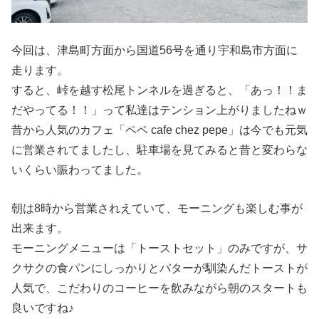
宇和島市「ペペ（cafe chez pepe）」は国
道56号沿いの隠れた名店！