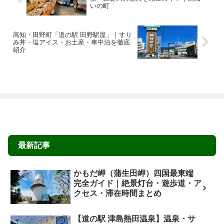
グルメ・ランチ
グルメ・ランチ
松山市「カレーショップ
宇和島鯛めしを食べるなら
デリー」実食レポ！まつち
「道の駅きさいや広場」！
かタウンで味わう老舗の絶
和日輔の絶品実食レポと食
品カツカレーと人気メニュ
べ方・松山鯛めしとの違い
松山市の地下街「まつちかタウ
愛媛県宇和島市の名物グルメ「宇
ー
ン」にある老舗カレー店『デリ
和島鯛めし」を実食レビュー。新
ー』を徹底レポ！創業50年以上
鮮な鯛の刺身を特製ダレと卵に絡
の歴史が詰まった、懐かしくて甘
めて食べる全国でも珍しい郷土料
2026.07.13
2026.07.13
い絶品カツカレーの味や店内の雰
理です。食べ方や由来、魅力、お
囲気、最新メニュー情報を紹介し
すすめポイントまで詳しく紹介し
グルメ・ランチ
グルメ・ランチ
ます。松山駅周辺でランチをお探
ます。愛媛観光や宇和島グルメ巡
しの方は必見です。
りの参考にどうぞ。
今治市「久留米ラーメン光
【四国中央市】熊福の卵か
屋」実食レビュー｜本場仕
けご飯が絶品！美豊卵食べ