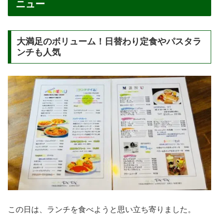
営業時間
8時～夕方（※変動があるため来店前に要確認）
定休日
月曜日（祝日の場合は翌火曜日）
駐車場
あり（約10台）
・テーブル12 50席
座席数
・カウンター 4席
公式サイト
https://cafechezpepe.jp/
※本記事に掲載している料金・営業時間・駐車場情報など
は訪問時点の内容です。最新の情報と異なる場合がありま
すので、お出かけの際は公式サイトや公式SNSにてご確
認ください。