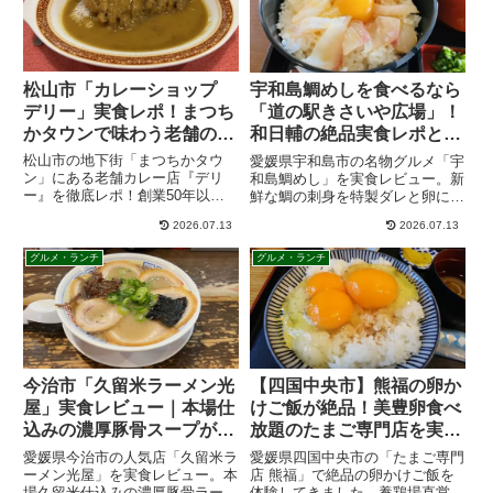
特別な場所になるはずです。
宇和島周辺のあわせて行きたいスポット
・【宇和島】山本牧場の芝桜を徹底レポート！見頃やアク
セス解説
宇和島・山本牧場の芝桜 見頃はいつ？しだれ桜
との競演が絶景！ペット連れ体験レポ
愛媛県宇和島市・山本牧場の芝桜の見頃や料金、アクセス
方法を詳しく解説！4月上旬には3万株の芝桜としだれ桜が
同時に楽しめ、まさに絶景のピンクの絨毯が広がります。
ペット同伴可能で、カフェやイベント情報も満載。春の四
国ドライブに最適なスポットです...
rakudoraboon.com
・【宇和島】道の駅きさいや広場 ロイズの販売店・ソフ
トクリーム 海鮮物が美味しいフードコート