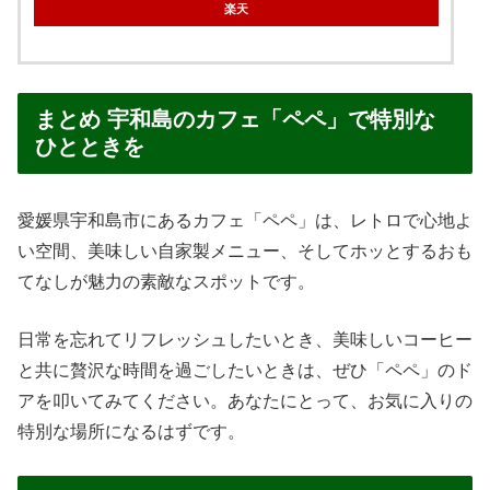
何十年かぶりに入店です！
店内も昔と変わらず「山小屋をイメージしたロッジ風」の
お店です。
そうそう！こんな感じで落ち着いたオシャレなカフェ。懐
かしすぎる。
窓から入る灯りと店内の雰囲気が暖かみを感じます。
ほっこりする空間と静かな店内が昔より良くなってない？
と感じさせるくらいです。
カフェ「ペペ」に関するよくある質問
（Q&A）
Q1. 一人でも入りやすい雰囲気ですか？
A1.
はい、カウンター席や落ち着けるテーブル席