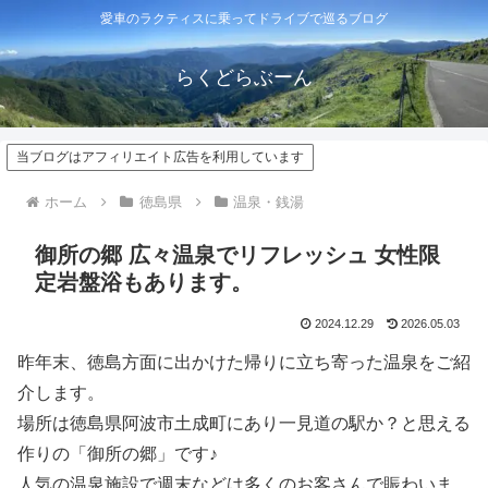
愛車のラクティスに乗ってドライブで巡るブログ
らくどらぶーん
当ブログはアフィリエイト広告を利用しています
ホーム
徳島県
温泉・銭湯
御所の郷 広々温泉でリフレッシュ 女性限
定岩盤浴もあります。
2024.12.29
2026.05.03
昨年末、徳島方面に出かけた帰りに立ち寄った温泉をご紹
介します。
場所は徳島県阿波市土成町にあり一見道の駅か？と思える
作りの「御所の郷」です♪
人気の温泉施設で週末などは多くのお客さんで賑わいま