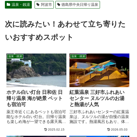
温泉・銭湯
阿波市
徳島県中央日帰り温泉
次に読みたい！あわせて立ち寄りた
いおすすめスポット
温泉・銭湯
温泉・銭湯
ホテル白い灯台 日和佐 日
紅葉温泉 三好市ふれあい
帰り温泉 海が絶景 ペット
センター ヌルツルのお湯
も宿泊可
と熱湯が人気
薬王寺近くにあるペットも宿泊可
三好市ふれあいセンターの紅葉温
能なホテル白い灯台。日帰り温泉
泉は、ヌルツルの湯が自慢の温泉
も楽しめ海が一望できる露天風呂
施設です。熱湯風呂もあり、体を
は最高に気持ちいいです。徳島県
芯から温められます。自然豊かな
2025.02.15
2026.05.03
南部に遊びに行った時やペットと
環境の中で、心身のリラックス
の宿泊を楽しむにはいいホテルで
を。