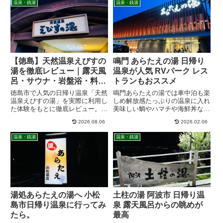
温泉・銭湯
温泉・銭湯
す。
鳴門 あらたえの湯 日帰り
【徳島】天然温泉えびすの
温泉が人気 RVパーク レス
湯を徹底レビュー｜露天風
トランもおススメ
呂・サウナ・岩盤浴・料
金・営業時間・アクセス完
鳴門あらたえの湯では車中泊も楽
徳島市で人気の日帰り温泉「天然
全ガイド
しめ解放感たっぷりの温泉に入れ
温泉えびすの湯」を実際に利用し
美味しい鯛やハマチや海鮮丼など
た体験をもとに徹底レビュー。有
も楽しめる温泉施設です。
馬温泉と同じ泉質の天然温泉や露
2026.08.06
2026.02.06
天風呂、サウナ、岩盤浴、食事処
の魅力をはじめ、料金・営業時
温泉・銭湯
温泉・銭湯
間・混雑状況・アクセス・口コミ
まで詳しく紹介します。徳島観光
やドライブ帰りにもおすすめのス
ーパー銭湯です。
湯処あらたえの湯へ 小松
土柱の湯 阿波市 日帰り温
島市日帰り温泉に行ってみ
泉 露天風呂からの眺めが
たら。
最高