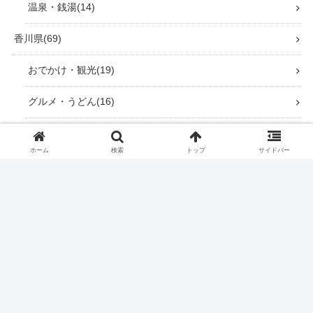
温泉・銭湯
14
香川県
69
おでかけ・観光
19
グルメ・うどん
16
神社仏閣巡り
17
ホーム
検索
トップ
サイドバー
四国霊場 七ヶ所まいり お遍路
8
道の駅巡り
9
温泉・銭湯
8
徳島県
42
おでかけ・観光
10