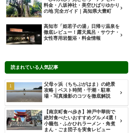
料金・八坂神社・美空ひばりゆかり
の地 完全ガイド｜高知県大豊町
高知市「姫若子の湯」日帰り温泉を
徹底レビュー！露天風呂・サウナ・
女性専用岩盤浴・料金情報
読まれている人気記事
父母ヶ浜（ちちぶがはま）の絶景
攻略｜ベスト時間・干潮・駐車
場・写真撮影のコツを徹底解説
【南京町食べ歩き】神戸中華街で
絶対食べたいおすすめグルメ4選！
小籠包・ふかひれラーメン・角煮
まん・ごま団子を実食レビュー