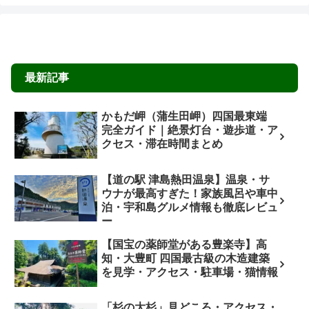
最新記事
かもだ岬（蒲生田岬）四国最東端
完全ガイド｜絶景灯台・遊歩道・ア
クセス・滞在時間まとめ
【道の駅 津島熱田温泉】温泉・サ
ウナが最高すぎた！家族風呂や車中
泊・宇和島グルメ情報も徹底レビュ
ー
【国宝の薬師堂がある豊楽寺】高
知・大豊町 四国最古級の木造建築
を見学・アクセス・駐車場・猫情報
「杉の大杉」見どころ・アクセス・