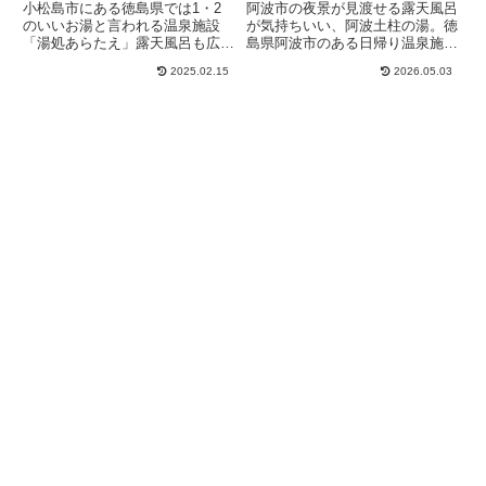
小松島市にある徳島県では1・2
阿波市の夜景が見渡せる露天風呂
のいいお湯と言われる温泉施設
が気持ちいい、阿波土柱の湯。徳
「湯処あらたえ」露天風呂も広々
島県阿波市のある日帰り温泉施設
でゆっくりと温まる事が出来ま
で朝10時から夜10時までの営業
2025.02.15
2026.05.03
す。
でJAF割も使えて、アメニティの
あるので手ぶらで立ち寄れ気軽に
入れる日帰り温泉施設です。