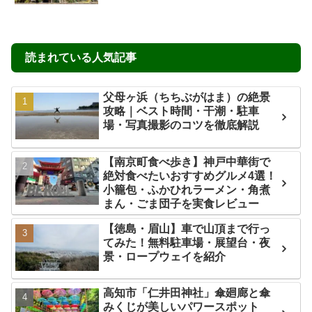
読まれている人気記事
父母ヶ浜（ちちぶがはま）の絶景
攻略｜ベスト時間・干潮・駐車
場・写真撮影のコツを徹底解説
【南京町食べ歩き】神戸中華街で
絶対食べたいおすすめグルメ4選！
小籠包・ふかひれラーメン・角煮
まん・ごま団子を実食レビュー
【徳島・眉山】車で山頂まで行っ
てみた！無料駐車場・展望台・夜
景・ロープウェイを紹介
高知市「仁井田神社」傘廻廊と傘
みくじが美しいパワースポット