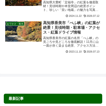
高知県大豊町「定福寺」の紅葉を徹底取
材！見頃時期や本堂周辺の絶景ポイン
ト、珍しい「笑い地蔵」の魅力を写真付
きで解説します。駐車場への狭い道の回
2024.11.22
2026.07.12
避策や、足腰が弱い方でも楽しめるルー
トなど、ドライブ前に知っておきたいア
高知県香美市「べふ峡」の紅葉が
おでかけ・観光
クセス情報も満載です。
絶景！見頃時期・駐車場・アクセ
ス・紅葉ドライブ情報
高知県香美市の紅葉の名所「べふ峡」の
見ごろや見どころを徹底解説！11月に山
一面が赤く染まる絶景、アクセス方法、
期間限定で楽しめるグルメ情報（あめの
2023.11.10
2026.07.13
うお・田舎寿司）まで、秋のドライブに
役立つ情報を網羅。2024-2025年の最新情
報をチェックして、高知の秋を満喫しま
しょう。
最新記事