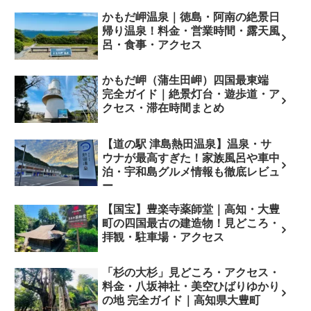
かもだ岬温泉｜徳島・阿南の絶景日
帰り温泉！料金・営業時間・露天風
呂・食事・アクセス
かもだ岬（蒲生田岬）四国最東端
完全ガイド｜絶景灯台・遊歩道・ア
クセス・滞在時間まとめ
【道の駅 津島熱田温泉】温泉・サ
ウナが最高すぎた！家族風呂や車中
泊・宇和島グルメ情報も徹底レビュ
ー
【国宝】豊楽寺薬師堂｜高知・大豊
町の四国最古の建造物！見どころ・
拝観・駐車場・アクセス
「杉の大杉」見どころ・アクセス・
料金・八坂神社・美空ひばりゆかり
の地 完全ガイド｜高知県大豊町