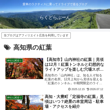
愛車のラクティスに乗ってドライブで巡るブログ
らくどらぶーん
当ブログはアフィリエイト広告を利用しています
高知県の紅葉
【高知市】山内神社の紅葉｜見頃
神社仏閣巡り
は12月！紅葉トンネルと幻想的な
ライトアップを楽しむ穴場スポッ
ト
高知市の「山内神社」は、知る人ぞ知る
紅葉の名所。12月上旬から見頃を迎える
「紅葉のトンネル」や期間限定のライト
アップ、アクセス方法、周辺の観光スポ
2025.12.15
2026.07.12
ットを詳しく解説します。高知城観光と
合わせて立ち寄りたい、秋の絶景ガイド
高知・大豊町「定福寺の紅葉」見
神社仏閣巡り
の決定版です。
頃はいつ？絶景の本堂周辺・駐車
場・アクセスを紹介