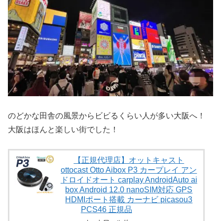
のどかな田舎の風景からビビるくらい人が多い大阪へ！
大阪はほんと楽しい街でした！
【正規代理店】オットキャスト
ottocast Otto Aibox P3 カープレイ アン
ドロイドオート carplay AndroidAuto ai
box Android 12.0 nanoSIM対応 GPS
HDMIポート搭載 カーナビ picasou3
PCS46 正規品