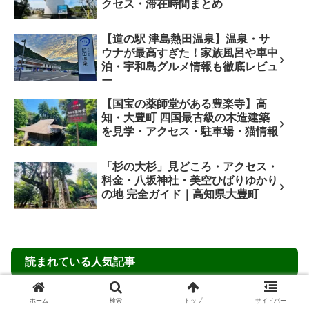
クセス・滞在時間まとめ
【道の駅 津島熱田温泉】温泉・サ
ウナが最高すぎた！家族風呂や車中
泊・宇和島グルメ情報も徹底レビュ
ー
【国宝の薬師堂がある豊楽寺】高
知・大豊町 四国最古級の木造建築
を見学・アクセス・駐車場・猫情報
「杉の大杉」見どころ・アクセス・
料金・八坂神社・美空ひばりゆかり
の地 完全ガイド｜高知県大豊町
読まれている人気記事
父母ヶ浜（ちちぶがはま）の絶景
ホーム
検索
トップ
サイドバー