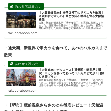
【大阪難波観光】法善寺横丁の見どころを散策｜
道頓堀すぐ近くの石畳と水掛不動尊を巡る大阪情
緒旅
大阪・難波の観光名所「法善寺横丁」を実際に散策してき
ました。道頓堀から徒歩すぐの場所にありながら、石畳の
路地や苔むした水掛不動尊など情緒あふれる風景が広がり
ます。アクセスや見どころ、周辺グルメ情報も紹介しま
rakudoraboon.com
す。
・通天閣、新世界で串カツを食べて、あべのハルカスまで
散策
【大阪観光モデルコース】通天閣・新世界を満
喫！串カツを食べてあべのハルカスまで歩く日帰
り散策プラン
大阪観光の定番スポット「通天閣」「新世界」「あべのハ
ルカス」を徒歩で巡るおすすめモデルコースをご紹介。新
世界の名物串カツや通天閣の展望台、あべのハルカス300
からの絶景まで、半日でも楽しめる大阪観光ルートを実体
rakudoraboon.com
験をもとに詳しく解説します。
・【堺市】蔵前温泉さらさのゆを徹底レビュー！天然温