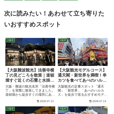
次に読みたい！あわせて立ち寄りた
いおすすめスポット
大阪府
大阪府
【大阪難波観光】法善寺横
【大阪観光モデルコース】
丁の見どころを散策｜道頓
通天閣・新世界を満喫！串
堀すぐ近くの石畳と水掛不
カツを食べてあべのハルカ
動尊を巡る大阪情緒旅
スまで歩く日帰り散策プラ
大阪・難波の観光名所「法善寺横
大阪観光の定番スポット「通天
ン
丁」を実際に散策してきました。
閣」「新世界」「あべのハルカ
道頓堀から徒歩すぐの場所にあり
ス」を徒歩で巡るおすすめモデル
ながら、石畳の路地や苔むした水
コースをご紹介。新世界の名物串
2026.07.13
2026.07.13
掛不動尊など情緒あふれる風景が
カツや通天閣の展望台、あべのハ
広がります。アクセスや見どこ
ルカス300からの絶景まで、半日
大阪府
大阪府
ろ、周辺グルメ情報も紹介しま
でも楽しめる大阪観光ルートを実