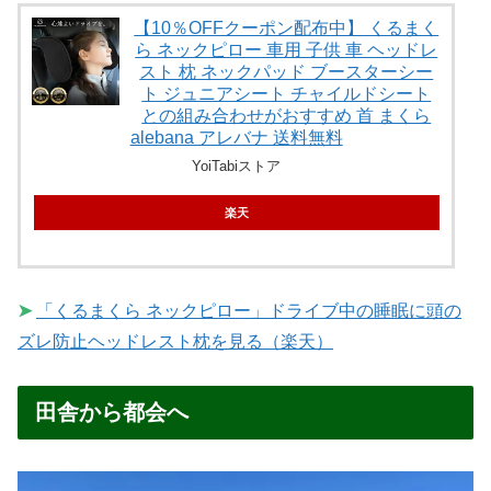
【10％OFFクーポン配布中】 くるまく
ら ネックピロー 車用 子供 車 ヘッドレ
スト 枕 ネックパッド ブースターシー
ト ジュニアシート チャイルドシート
との組み合わせがおすすめ 首 まくら
alebana アレバナ 送料無料
YoiTabiストア
楽天
➤
「くるまくら ネックピロー」ドライブ中の睡眠に頭の
ズレ防止ヘッドレスト枕を見る（楽天）
田舎から都会へ