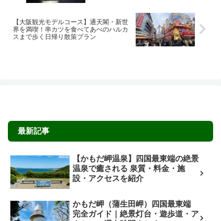
【大阪観光モデルコース】通天閣・新世
界を満喫！串カツを食べてあべのハルカ
スまで歩く日帰り散策プラン
最新記事
【かもだ岬温泉】四国最東端の絶景
温泉で癒される 泉質・料金・施
設・アクセスを紹介
かもだ岬（蒲生田岬）四国最東端
完全ガイド｜絶景灯台・遊歩道・ア