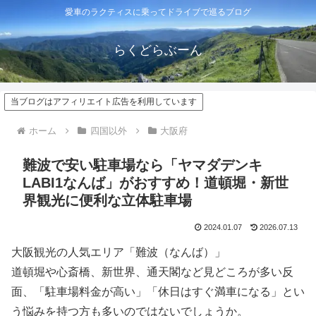
愛車のラクティスに乗ってドライブで巡るブログ
らくどらぶーん
当ブログはアフィリエイト広告を利用しています
ホーム
四国以外
大阪府
難波で安い駐車場なら「ヤマダデンキ
LABI1なんば」がおすすめ！道頓堀・新世
界観光に便利な立体駐車場
2024.01.07
2026.07.13
大阪観光の人気エリア「難波（なんば）」
道頓堀や心斎橋、新世界、通天閣など見どころが多い反
面、「駐車場料金が高い」「休日はすぐ満車になる」とい
う悩みを持つ方も多いのではないでしょうか。