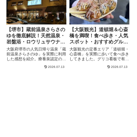
す。
体験をもとに詳しく解説します。
【堺市】蔵前温泉さらさの
【大阪観光】道頓堀＆心斎
ゆを徹底解説！天然温泉・
橋を満喫！食べ歩き・人気
岩盤浴・ロウリュサウナが
スポット・おすすめグルメ
楽しめる人気スーパー銭湯
を徹底紹介
大阪府堺市の人気日帰り温泉「蔵
大阪観光の定番エリア「道頓堀・
前温泉さらさのゆ」を実際に利用
心斎橋」を実際に歩いて食べ歩き
した感想を紹介。療養泉認定の天
してきました。グリコ看板で有名
然温泉、熱波師によるロウリュサ
な戎橋や道頓堀商店街、法善寺横
2026.07.13
2026.07.13
ウナ、岩盤浴、食事処まで詳しく
丁、なんばグランド花月など見ど
レビューします。堺市周辺でスー
ころを紹介。たこ焼きや551蓬莱
パー銭湯や日帰り温泉を探してい
など大阪グルメ情報も掲載してい
る方は必見です。
ます。