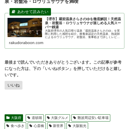
泉・岩盤浴・ロウリュサウナを満喫
【堺市】蔵前温泉さらさのゆを徹底解説！天然温
泉・岩盤浴・ロウリュサウナが楽しめる人気スー
パー銭湯
大阪府堺市の人気日帰り温泉「蔵前温泉さらさのゆ」を実
際に利用した感想を紹介。療養泉認定の天然温泉、熱波師
によるロウリュサウナ、岩盤浴、食事処まで詳しくレビュ
ーします。堺市周辺でスーパー銭湯や日帰り温泉を探して
rakudoraboon.com
いる方は必見です。
いいね
大阪府
道頓堀
大阪グルメ
難波周辺安い駐車場
食べ歩き
心斎橋
新世界
大阪観光