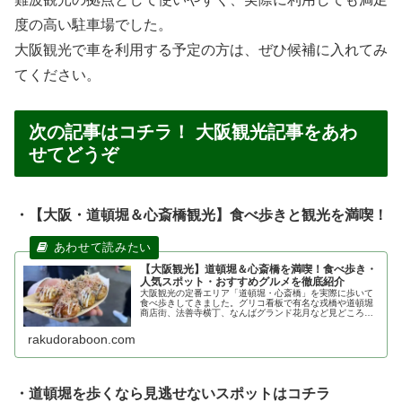
度の高い駐車場でした。
大阪観光で車を利用する予定の方は、ぜひ候補に入れてみ
てください。
次の記事はコチラ！ 大阪観光記事をあわ
せてどうぞ
・【大阪・道頓堀＆心斎橋観光】食べ歩きと観光を満喫！
【大阪観光】道頓堀＆心斎橋を満喫！食べ歩き・
人気スポット・おすすめグルメを徹底紹介
大阪観光の定番エリア「道頓堀・心斎橋」を実際に歩いて
食べ歩きしてきました。グリコ看板で有名な戎橋や道頓堀
商店街、法善寺横丁、なんばグランド花月など見どころを
紹介。たこ焼きや551蓬莱など大阪グルメ情報も掲載して
います。
rakudoraboon.com
・道頓堀を歩くなら見逃せないスポットはコチラ