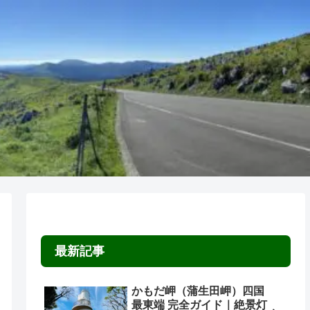
最新記事
かもだ岬（蒲生田岬）四国
最東端 完全ガイド｜絶景灯