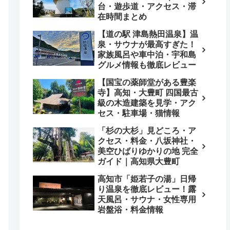
台・遊歩道・アクセス・滞
在時間まとめ
【道の駅 津島熱田温泉】温
泉・サウナが最高すぎた！
家族風呂や車中泊・宇和島
グルメ情報も徹底レビュー
【国宝の薬師堂がある豊楽
寺】高知・大豊町 四国最古
級の木造建築を見学・アク
セス・駐車場・猫情報
「杉の大杉」見どころ・ア
クセス・料金・八坂神社・
美空ひばりゆかりの地 完全
ガイド｜高知県大豊町
高知市「姫若子の湯」日帰
り温泉を徹底レビュー！露
天風呂・サウナ・女性専用
岩盤浴・料金情報