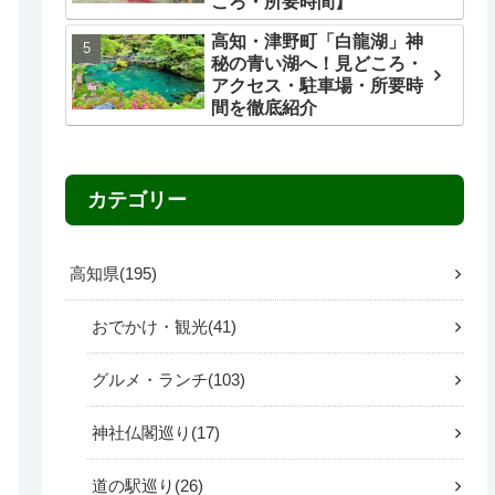
ころ・所要時間】
高知・津野町「白龍湖」神
秘の青い湖へ！見どころ・
アクセス・駐車場・所要時
間を徹底紹介
カテゴリー
高知県
195
おでかけ・観光
41
グルメ・ランチ
103
神社仏閣巡り
17
道の駅巡り
26