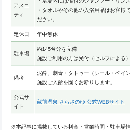
・浴場内には備付のシャンプー・リン
アメニ
・タオルやその他の入浴用品はお客様
ティ
ださい。
定休日
年中無休
約145台分を完備
駐車場
施設ご利用の方は受付（セルフによる）
泥酔、刺青・タトゥー（シール・ペイ
備考
施設ご入館を固くお断りします。
公式サ
蔵前温泉 さらさのゆ 公式WEBサイト
イト
※本記事に掲載している料金・営業時間・駐車場