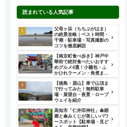
読まれている人気記事
父母ヶ浜（ちちぶがはま）
の絶景攻略｜ベスト時間・
干潮・駐車場・写真撮影の
コツを徹底解説
【南京町食べ歩き】神戸中
華街で絶対食べたいおすす
めグルメ4選！小籠包・ふ
かひれラーメン・角煮ま
ん・ごま団子を実食レビュ
【徳島・眉山】車で山頂ま
ー
で行ってみた！無料駐車
場・展望台・夜景・ロープ
ウェイを紹介
高知市「仁井田神社」傘廻
廊と傘みくじが美しいパワ
ースポット【駐車場・見ど