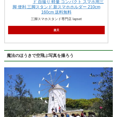
ド 自撮り 軽量 コンパクト スマホ用三
脚 便利 三脚スタンド 新スマホホルダー 210cm
160cm 送料無料
三脚スマホスタンド専門店 lapset
楽天
魔法のほうきで空飛ぶ写真を撮ろう