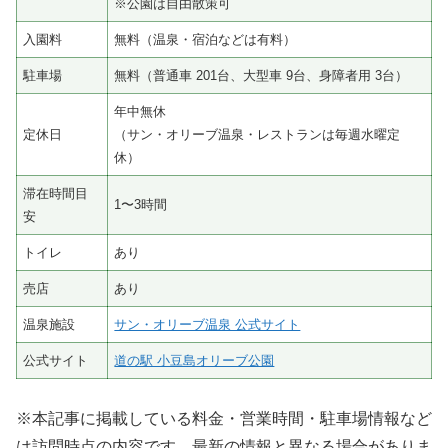
※公園は自由散策可
入園料
無料（温泉・宿泊などは有料）
駐車場
無料（普通車 201台、大型車 9台、身障者用 3台）
年中無休
定休日
（サン・オリーブ温泉・レストランは毎週水曜定
休）
滞在時間目
1〜3時間
安
トイレ
あり
売店
あり
温泉施設
サン・オリーブ温泉 公式サイト
公式サイト
道の駅 小豆島オリーブ公園
※本記事に掲載している料金・営業時間・駐車場情報など
は訪問時点の内容です。最新の情報と異なる場合がありま