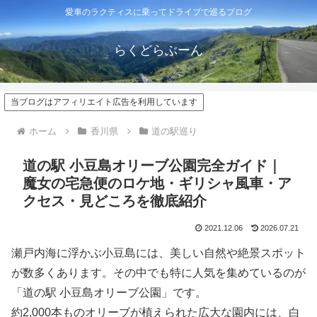
愛車のラクティスに乗ってドライブで巡るブログ
らくどらぶーん
当ブログはアフィリエイト広告を利用しています
ホーム
香川県
道の駅巡り
道の駅 小豆島オリーブ公園完全ガイド｜
魔女の宅急便のロケ地・ギリシャ風車・ア
クセス・見どころを徹底紹介
2021.12.06
2026.07.21
瀬戸内海に浮かぶ小豆島には、美しい自然や絶景スポット
が数多くあります。その中でも特に人気を集めているのが
「道の駅 小豆島オリーブ公園」です。
約2,000本ものオリーブが植えられた広大な園内には、白