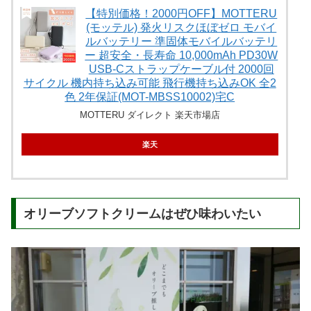
【特別価格！2000円OFF】MOTTERU
(モッテル) 発火リスクほぼゼロ モバイ
ルバッテリー 準固体モバイルバッテリ
ー 超安全・長寿命 10,000mAh PD30W
USB-Cストラップケーブル付 2000回
サイクル 機内持ち込み可能 飛行機持ち込みOK 全2
色 2年保証(MOT-MBSS10002)宅C
MOTTERU ダイレクト 楽天市場店
楽天
オリーブソフトクリームはぜひ味わいたい