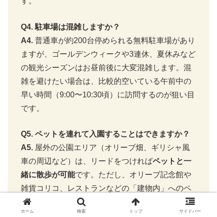
す。
Q4. 駐車場は混雑しますか？
A4.
普通車が約200台停められる無料駐車場があり
ますが、ゴールデンウィークや3連休、夏休みなど
の観光シーズンはお昼前後に大変混雑します。混
雑を避けたい場合は、比較的空いている午前中の
早い時間（9:00〜10:30頃）に訪問するのが狙い目
です。
Q5. ペットを連れて入園することはできますか？
A5.
屋外の公園エリア（オリーブ畑、ギリシャ風
車の周辺など）は、リードをつければ
ペットと一
緒に散歩が可能
です。ただし、オリーブ記念館や
雑貨コリコ、レストランなどの「建物内」へのペ
ットの同伴は原則できませんのでご注意くださ
ホーム
検索
トップ
サイドバー
い。