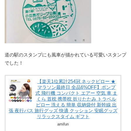
道の駅のスタンプにも風車が描かれている可愛いスタンプ
でした！
【楽天1位累計254冠 ネックピロー ★
マラソン最終日 全品6%OFF】ポンプ
式 飛行機 コンパクト エアー 空気 車 ま
くら 首枕 携帯枕 折りたたみ トラベル
ピロー 洗える 簡単 収納袋付 新幹線 出
張 夜行バス 旅行グッズ 快適 クッション 安眠グッズ
リラックスタイム ギフト
amifun