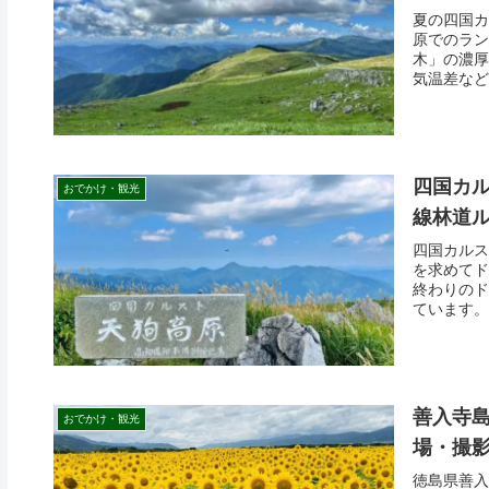
夏の四国カ
原でのラン
木」の濃厚
気温差など
四国カ
おでかけ・観光
線林道
四国カルス
を求めてド
終わりのド
ています。
善入寺
おでかけ・観光
場・撮
徳島県善入