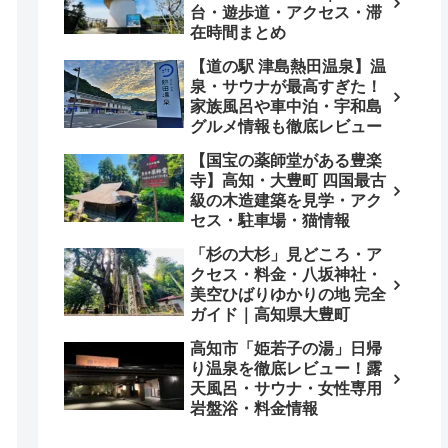
台・遊歩道・アクセス・滞
在時間まとめ
【道の駅 津島熱田温泉】温
泉・サウナが最高すぎた！
家族風呂や車中泊・宇和島
グルメ情報も徹底レビュー
【国宝の薬師堂がある豊楽
寺】高知・大豊町 四国最古
級の木造建築を見学・アク
セス・駐車場・猫情報
「杉の大杉」見どころ・ア
クセス・料金・八坂神社・
美空ひばりゆかりの地 完全
ガイド｜高知県大豊町
高知市「姫若子の湯」日帰
り温泉を徹底レビュー！露
天風呂・サウナ・女性専用
岩盤浴・料金情報