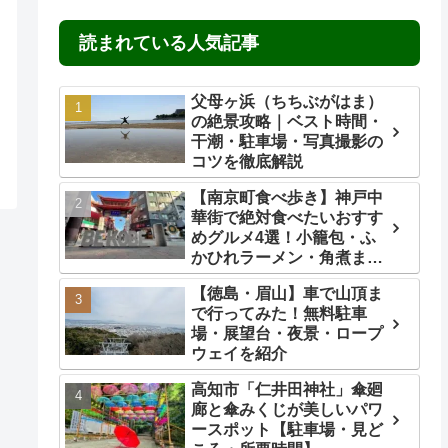
読まれている人気記事
父母ヶ浜（ちちぶがはま）
の絶景攻略｜ベスト時間・
干潮・駐車場・写真撮影の
コツを徹底解説
【南京町食べ歩き】神戸中
華街で絶対食べたいおすす
めグルメ4選！小籠包・ふ
かひれラーメン・角煮ま
ん・ごま団子を実食レビュ
【徳島・眉山】車で山頂ま
ー
で行ってみた！無料駐車
場・展望台・夜景・ロープ
ウェイを紹介
高知市「仁井田神社」傘廻
廊と傘みくじが美しいパワ
ースポット【駐車場・見ど