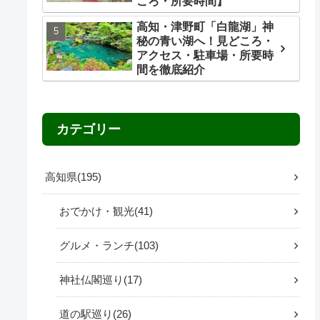
ころ・所要時間】
高知・津野町「白龍湖」神
秘の青い湖へ！見どころ・
アクセス・駐車場・所要時
間を徹底紹介
カテゴリー
高知県
195
おでかけ・観光
41
グルメ・ランチ
103
神社仏閣巡り
17
道の駅巡り
26