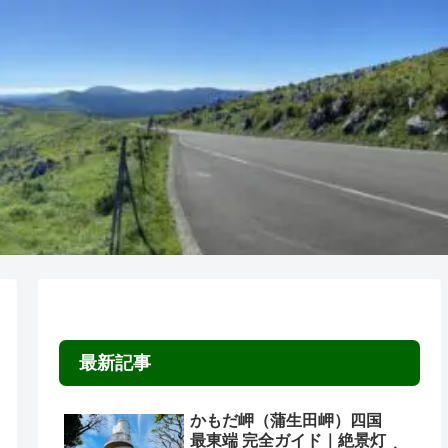
最新記事
かもだ岬（蒲生田岬）四国
最東端 完全ガイド｜絶景灯