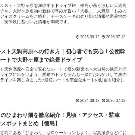
ルスト・大野ヶ原を満喫するドライブ旅！標高が高く涼しい天狗高
チや、大野ヶ原名物の新鮮で辛みが旨い「大根」、人気店「もみの
アイスクリームをご紹介。チーズケーキの売り切れ情報や避暑地の
、実体験に基づいた情報が満載です。
2025.09.12
2026.07.12
ルスト天狗高原への行き方｜初心者でも安心！公団幹
ルートで大野ヶ原まで絶景ドライブ
ト天狗高原へ安全で安心なルートで夏の避暑地へ大自然の絶景と涼
ライブに出かけよう。愛猫のトラちゃんも一緒にお出かけして夏の
ライブを楽しみました♪最短ルートや安全なルートの動画も紹介し
2024.09.12
2026.07.12
島のひまわり畑を徹底紹介！見頃・アクセス・駐車
影スポットまとめ【徳島】
寺島にある「ひまわり」はロケーションもよく、写真撮影などにお