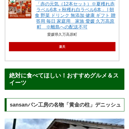
「赤の元気（12本セット）※夏穫れ赤
ラベル6本＋秋穫れ白ラベル6本」 | 朝
食 野菜 ドリンク 無添加 健康 ギフト 贈
答用 毎日 家庭用 家族 愛媛 久万高原
町 ※離島への配送不可
愛媛県久万高原町
楽天
絶対に食べてほしい！おすすめグルメ＆ス
イーツ
sansanパン工房の名物「黄金の柱」デニッシュ