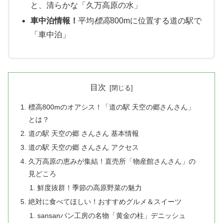
と、清らかな「久万高原の水」
車中泊情報！
平均
標高
800mに位置する道の駅で
「車中泊」
目次
標高800mのオアシス！「道の駅 天空の郷さんさん」
とは？
道の駅 天空の郷 さんさん 基本情報
道の駅 天空の郷 さんさん アクセス
久万高原の恵みが集結！直売所「物産館さんさん」の
見どころ
鮮度抜群！季節の高原野菜の魅力
絶対に食べてほしい！おすすめグルメ＆スイーツ
sansanパン工房の名物「黄金の柱」デニッシュ