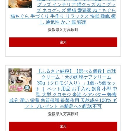
グッズ インテリア 猫グッズ ねこグッ
ズ ネコグッズ 愛猫 愛猫家 ねこちぐら
猫ちぐら 手づくり 手作り リラックス 快眠 睡眠 癒
し 通気性 かご 籠 寝床
愛媛県久万高原町
楽天
【ふるさと納税】【選べる個数】肉球
クリーム「犬の肉球ケアクリーム
30g（クロモジ入り）」1個～5個セッ
ト ｜ ペット用品 お手入れ 飼育 小型 中
型 大型 クロモジ 米油 シアバター 蜂蜜
成分 潤い 栄養 角質保護 殺菌作用 天然成分100% ギ
フト プレゼント ※離島への配送不可
愛媛県久万高原町
楽天