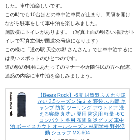
した。車中泊楽しいです。
この時でも10台ほどの車中泊車両が止まり、間隔を開け
ながら駐車をして車中泊を楽しみました。
施設横にトイレがあります。（写真正面の明るい場所がト
イレで写真左側が国道33号線になります）
この様に「道の駅 天空の郷 さんさん」では車中泊するに
は良いスポットのひとつのです。
道の駅の利用にあたってのマナーや近隣住民の方へ配慮、
迷惑の内容に車中泊を楽しみましょう。
【Bears Rock】-6度 封筒型 ふんわり暖
かい 3.5シーズン 洗える 寝袋 ふわ暖 キ
ャンプ 防災 ツーリング アウトドア 洗
える寝袋 丸洗い 夏用 防災用 軽量 -6℃
コンパクト 冬用 布団 防災グッズ 車中
泊 ボーイスカウト オールシーズン 林間学校 野外活
動 シュラフ MX-604