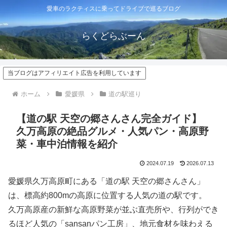
愛車のラクティスに乗ってドライブで巡るブログ
らくどらぶーん
当ブログはアフィリエイト広告を利用しています
ホーム
愛媛県
道の駅巡り
【道の駅 天空の郷さんさん完全ガイド】
久万高原の絶品グルメ・人気パン・高原野
菜・車中泊情報を紹介
2024.07.19
2026.07.13
愛媛県久万高原町にある「道の駅 天空の郷さんさん」
は、標高約800mの高原に位置する人気の道の駅です。
久万高原産の新鮮な高原野菜が並ぶ直売所や、行列ができ
るほど人気の「sansanパン工房」、地元食材を味わえる