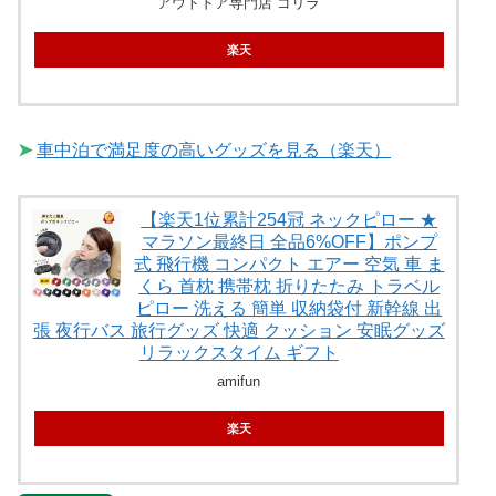
アウトドア専門店 ゴリラ
楽天
➤
車中泊で満足度の高いグッズを見る（楽天）
【楽天1位累計254冠 ネックピロー ★
マラソン最終日 全品6%OFF】ポンプ
式 飛行機 コンパクト エアー 空気 車 ま
くら 首枕 携帯枕 折りたたみ トラベル
ピロー 洗える 簡単 収納袋付 新幹線 出
張 夜行バス 旅行グッズ 快適 クッション 安眠グッズ
リラックスタイム ギフト
amifun
楽天