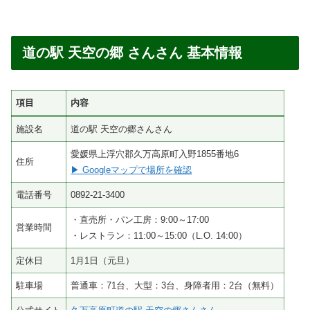
道の駅 天空の郷 さんさん 基本情報
項目
内容
施設名
道の駅 天空の郷さんさん
愛媛県上浮穴郡久万高原町入野1855番地6
住所
▶ Googleマップで場所を確認
電話番号
0892-21-3400
・直売所・パン工房：9:00～17:00
営業時間
・レストラン：11:00～15:00（L.O. 14:00）
定休日
1月1日（元旦）
駐車場
普通車：71台、大型：3台、身障者用：2台（無料）