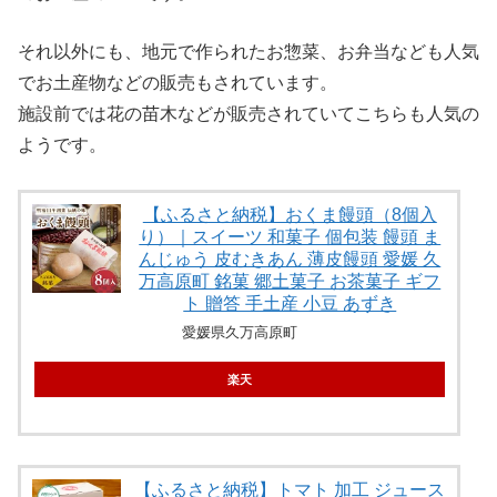
それ以外にも、地元で作られたお惣菜、お弁当なども人気
でお土産物などの販売もされています。
施設前では花の苗木などが販売されていてこちらも人気の
ようです。
【ふるさと納税】おくま饅頭（8個入
り）｜スイーツ 和菓子 個包装 饅頭 ま
んじゅう 皮むきあん 薄皮饅頭 愛媛 久
万高原町 銘菓 郷土菓子 お茶菓子 ギフ
ト 贈答 手土産 小豆 あずき
愛媛県久万高原町
楽天
【ふるさと納税】トマト 加工 ジュース