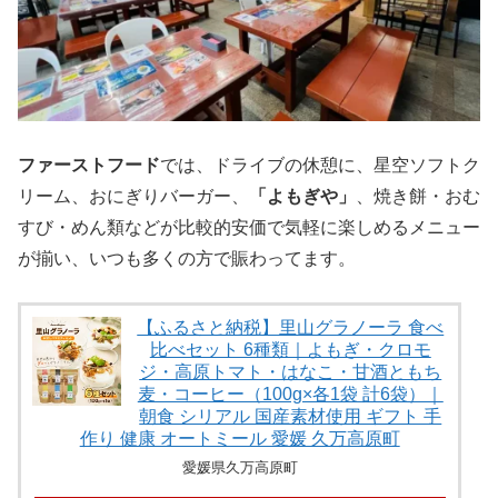
ファーストフード
では、ドライブの休憩に、星空ソフトク
リーム、おにぎりバーガー、
「よもぎや」
、焼き餅・おむ
すび・めん類などが比較的安価で気軽に楽しめるメニュー
が揃い、いつも多くの方で賑わってます。
【ふるさと納税】里山グラノーラ 食べ
比べセット 6種類｜よもぎ・クロモ
ジ・高原トマト・はなこ・甘酒ともち
麦・コーヒー（100g×各1袋 計6袋）｜
朝食 シリアル 国産素材使用 ギフト 手
作り 健康 オートミール 愛媛 久万高原町
愛媛県久万高原町