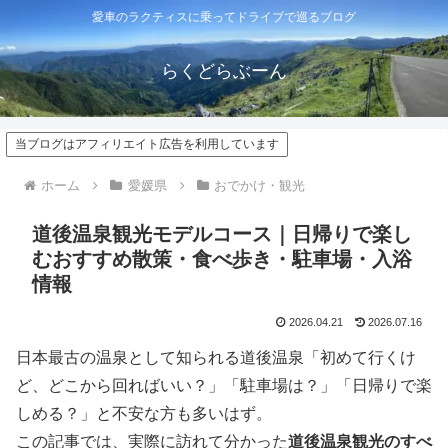
愛車のラクティスに乗ってドライブで巡るブログ
らくどらぶーん
当ブログはアフィリエイト広告を利用しています
ホーム
愛媛県
おでかけ・観光
道後温泉観光モデルコース｜日帰りで楽し
むおすすめ散策・食べ歩き・駐車場・入浴
情報
2026.04.21
2026.07.16
日本最古の温泉として知られる道後温泉「初めて行くけ
ど、どこから回ればいい？」「駐車場は？」「日帰りで楽
しめる？」と不安な方も多いはず。
この記事では、実際に訪れて分かった
道後温泉観光のすべ