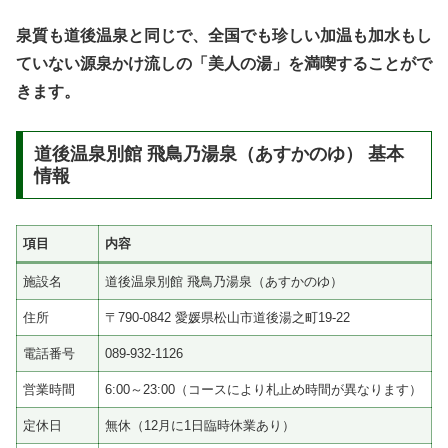
泉質も道後温泉と同じで、全国でも珍しい加温も加水もし
ていない源泉かけ流しの「美人の湯」を満喫することがで
きます。
道後温泉別館 飛鳥乃湯泉（あすかのゆ） 基本
情報
項目
内容
施設名
道後温泉別館 飛鳥乃湯泉（あすかのゆ）
住所
〒790-0842 愛媛県松山市道後湯之町19-22
電話番号
089-932-1126
営業時間
6:00～23:00（コースにより札止め時間が異なります）
定休日
無休（12月に1日臨時休業あり）