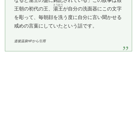
なると
湯王
の
盤
に銘記されている」この故事は
殷
とうおう
王朝の初代の王、
湯王
が自分の洗面器にこの文字
を彫って、毎朝顔を洗う度に自分に言い聞かせる
戒めの言葉にしていたという話です。
道後温泉HPから引用