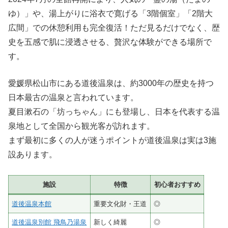
ゆ）」や、湯上がりに浴衣で寛げる「3階個室」「2階大
広間」での休憩利用も完全復活！ただ見るだけでなく、歴
史を五感で肌に浸透させる、贅沢な体験ができる場所で
す。
愛媛県松山市にある道後温泉は、約3000年の歴史を持つ
日本最古の温泉と言われています。
夏目漱石の「坊っちゃん」にも登場し、日本を代表する温
泉地として全国から観光客が訪れます。
まず最初に多くの人が迷うポイントが道後温泉は実は3施
設あります。
施設
特徴
初心者おすすめ
道後温泉本館
重要文化財・王道
◎
道後温泉別館 飛鳥乃湯泉
新しく綺麗
◎