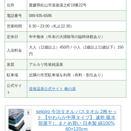
住所
愛媛県松山市道後湯之町19番22号
電話番号
089-935-6586
営業時間
6:30～23:00（札止22:30）
定休日
年中無休（年末の大掃除等の臨時休館あり）
大人（12歳以上）450円 / 小人（2歳以上11歳以下）150
入浴料金
円
泉質
アルカリ性単純温泉
駐車場
近隣の市営駐車場を利用（有料・割引あり）
公式サイ
道後温泉公式サイト 椿の湯
ト
setoiro 今治タオル バスタオル 2枚セッ
ト 【やわらか中厚タイプ】 速乾 吸水
部屋干し まとめ買い 日本製 綿100%
60×120cm