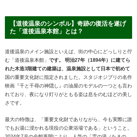
【道後温泉のシンボル】奇跡の復活を遂げ
た「道後温泉本館」とは？
道後温泉のメイン施設といえば、街の中心にどっしりと佇
む「道後温泉本館」
です。 明治27年（1894年）に建てら
れた木造3階建ての建築は、温泉施設として日本で初めて
国の重要文化財に指定されました。スタジオジブリの名作
映画『千と千尋の神隠し』の油屋のモデルの一つとも言わ
れており、夜になり灯りがともる姿は息をのむほどの美し
さです。
最大の特徴は、「重要文化財でありながら、今も実際に誰
でもお湯に浸かれる現役の公衆浴場である」ということ。
2024年7月の全館再開により、人気の「霊の湯（たまの