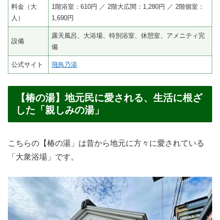
料金（大
1階浴室：610円 ／ 2階大広間：1,280円 ／ 2階個室：
人）
1,690円
露天風呂、大浴場、特別浴室、休憩室、アメニティ完
設備
備
公式サイト
飛鳥乃湯
【椿の湯】地元民に愛される、生活に根ざ
した「親しみの湯」
こちらの【椿の湯」は昔から地元に方々に愛されている
「大衆浴場」です。