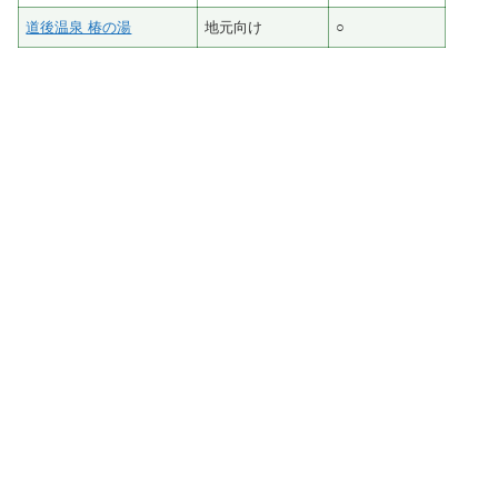
道後温泉 椿の湯
地元向け
○