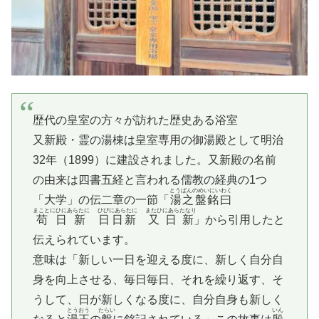
歴代の皇室の方々が訪れた歴史ある浴室
又新殿・霊の湯棟は皇室専用の御湯殿として明治
32年（1899）に建設されました。又新殿の名前
の由来は四書五経と言われる儒教の経典の1つ
とうばんのめいにいわく
「大学」の伝二章の一節「
湯之盤銘曰
まことにひにあらたに
ひびにあらたに
またひにあらたなり
苟日新
日日新
又日新
」から引用したと
伝えられています。
意味は「新しい一日を迎える度に、新しく自分自
身を向上させる、毎日毎日、それを繰り返す、そ
うして、日が新しくなる度に、自分自身も新しく
とうおう
たらい
いん