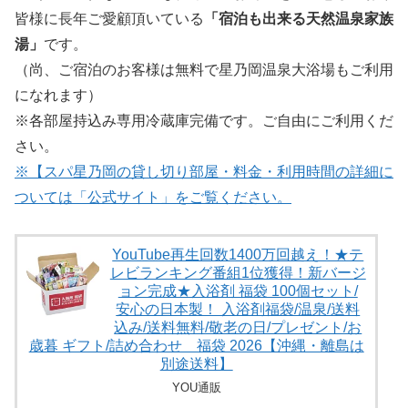
皆様に長年ご愛顧頂いている
「宿泊も出来る天然温泉家族
湯」
です。
（尚、ご宿泊のお客様は無料で星乃岡温泉大浴場もご利用
になれます）
※各部屋持込み専用冷蔵庫完備です。ご自由にご利用くだ
さい。
※【スパ星乃岡の貸し切り部屋・料金・利用時間の詳細に
ついては「公式サイト」をご覧ください。
YouTube再生回数1400万回越え！★テ
レビランキング番組1位獲得！新バージ
ョン完成★入浴剤 福袋 100個セット/
安心の日本製！ 入浴剤福袋/温泉/送料
込み/送料無料/敬老の日/プレゼント/お
歳暮 ギフト/詰め合わせ 福袋 2026【沖縄・離島は
別途送料】
YOU通販