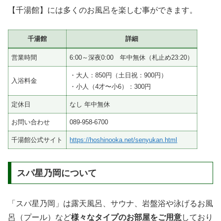
【千湯館】には多くのお風呂を楽しむ事ができます。
千湯館
詳細
営業時間
6:00～深夜0:00 年中無休（札止め23:20）
・大人：850円（土日祝：900円）
入浴料金
・小人（4才〜小6）：300円
定休日
なし 年中無休
お問い合わせ
089-958-6700
千湯館公式サイト
https://hoshinooka.net/senyukan.html
スパ星乃岡について
「スパ星乃岡」は露天風呂、サウナ、岩盤浴や泳げるお風
呂（プール）など
様々なタイプのお部屋をご用意
しており