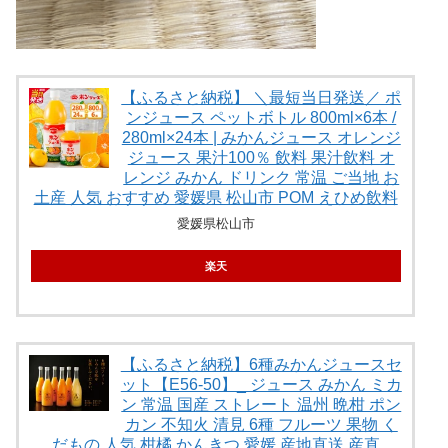
【ふるさと納税】 ＼最短当日発送／ ポ
ンジュース ペットボトル 800ml×6本 /
280ml×24本 | みかんジュース オレンジ
ジュース 果汁100％ 飲料 果汁飲料 オ
レンジ みかん ドリンク 常温 ご当地 お
土産 人気 おすすめ 愛媛県 松山市 POM えひめ飲料
愛媛県松山市
楽天
【ふるさと納税】6種みかんジュースセ
ット【E56-50】_ ジュース みかん ミカ
ン 常温 国産 ストレート 温州 晩柑 ポン
カン 不知火 清見 6種 フルーツ 果物 く
だもの 人気 柑橘 かんきつ 愛媛 産地直送 産直