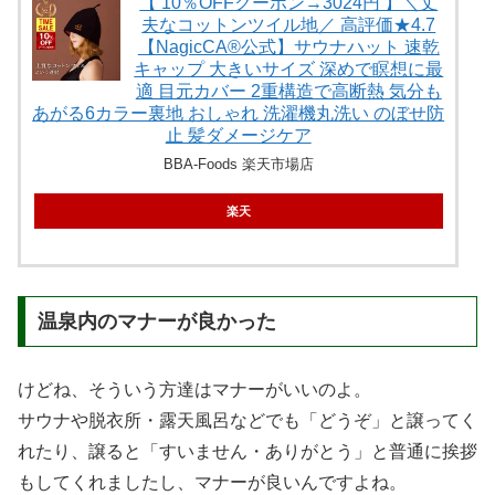
【 10％OFFクーポン→3024円 】＼丈
夫なコットンツイル地／ 高評価★4.7
【NagicCA®公式】サウナハット 速乾
キャップ 大きいサイズ 深めで瞑想に最
適 目元カバー 2重構造で高断熱 気分も
あがる6カラー裏地 おしゃれ 洗濯機丸洗い のぼせ防
止 髪ダメージケア
BBA-Foods 楽天市場店
楽天
温泉内のマナーが良かった
けどね、そういう方達はマナーがいいのよ。
サウナや脱衣所・露天風呂などでも「どうぞ」と譲ってく
れたり、譲ると「すいません・ありがとう」と普通に挨拶
もしてくれましたし、マナーが良いんですよね。