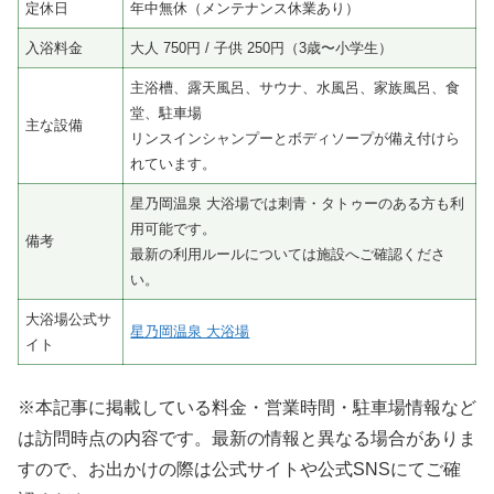
定休日
年中無休（メンテナンス休業あり）
入浴料金
大人 750円 / 子供 250円（3歳〜小学生）
主浴槽、露天風呂、サウナ、水風呂、家族風呂、食
堂、駐車場
主な設備
リンスインシャンプーとボディソープが備え付けら
れています。
星乃岡温泉 大浴場では刺青・タトゥーのある方も利
用可能です。
備考
最新の利用ルールについては施設へご確認くださ
い。
大浴場公式サ
星乃岡温泉 大浴場
イト
※本記事に掲載している料金・営業時間・駐車場情報など
は訪問時点の内容です。最新の情報と異なる場合がありま
すので、お出かけの際は公式サイトや公式SNSにてご確