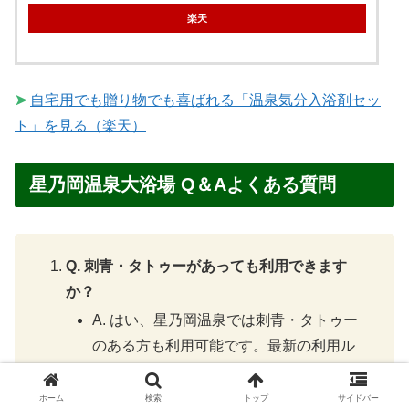
楽天
➤
自宅用でも贈り物でも喜ばれる「温泉気分入浴剤セッ
ト」を見る（楽天）
星乃岡温泉大浴場 Q＆Aよくある質問
Q. 刺青・タトゥーがあっても利用できます
か？
A. はい、星乃岡温泉では刺青・タトゥー
のある方も利用可能です。最新の利用ル
ールについては施設へご確認ください。
Q. タオルやアメニティはありますか？
ホーム
検索
トップ
サイドバー