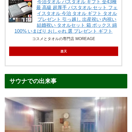
今治タオル バスタオル ギフト 全43種
最 高級 超厚手 バスタオル セット フェ
イスタオル 今治 タオル ギフト タオル
プレゼント 引っ越し 出産祝い 内祝い
結婚祝い タオルセット 箱 ボックス 綿
100% いまばり おしゃれ 選 プレゼント ギフト
コスメとタオルの専門店 MOREAGE
楽天
サウナでの出来事