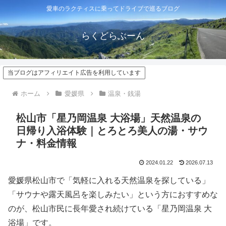
愛車のラクティスに乗ってドライブで巡るブログ
らくどらぶーん
当ブログはアフィリエイト広告を利用しています
ホーム
愛媛県
温泉・銭湯
松山市「星乃岡温泉 大浴場」天然温泉の
日帰り入浴体験｜とろとろ美人の湯・サウ
ナ・料金情報
2024.01.22
2026.07.13
愛媛県松山市で「気軽に入れる天然温泉を探している」
「サウナや露天風呂を楽しみたい」という方におすすめな
のが、松山市民に長年愛され続けている「星乃岡温泉 大
浴場」です。