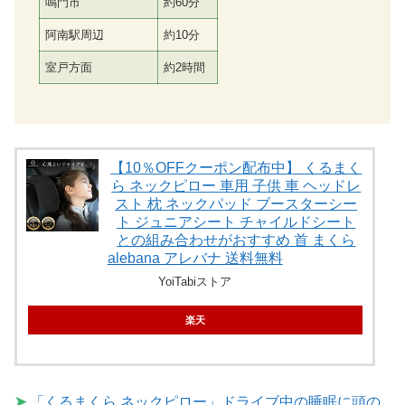
鳴門市
約60分
阿南駅周辺
約10分
室戸方面
約2時間
【10％OFFクーポン配布中】 くるまく
ら ネックピロー 車用 子供 車 ヘッドレ
スト 枕 ネックパッド ブースターシー
ト ジュニアシート チャイルドシート
との組み合わせがおすすめ 首 まくら
alebana アレバナ 送料無料
YoiTabiストア
楽天
➤
「くるまくら ネックピロー」ドライブ中の睡眠に頭の