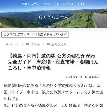
愛車のラクティスに乗ってドライブで巡るブログ
らくどらぶーん
当ブログはアフィリエイト広告を利用しています
ホーム
徳島県
道の駅巡り
【徳島・阿南】道の駅 公方の郷なかがわ
完全ガイド｜海産物・産直市場・名物はん
ごろし・車中泊情報
2026.05.13
2026.07.31
徳島県阿南市にある「道の駅 公方の郷なかがわ」は、四
国ドライブ・車中泊・観光の休憩スポットとして人気の道
の駅です。
地元野菜の直売所や徳島グルメ、広い駐車場、快適な休憩