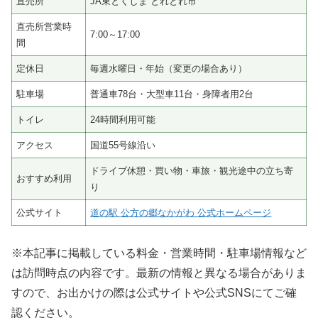
直売所
JA東とくしま とれとれ市
直売所営業時
7:00～17:00
間
定休日
毎週水曜日・年始（変更の場合あり）
駐車場
普通車78台・大型車11台・身障者用2台
トイレ
24時間利用可能
アクセス
国道55号線沿い
ドライブ休憩・買い物・車旅・観光途中の立ち寄
おすすめ利用
り
公式サイト
道の駅 公方の郷なかがわ 公式ホームページ
※本記事に掲載している料金・営業時間・駐車場情報など
は訪問時点の内容です。最新の情報と異なる場合がありま
すので、お出かけの際は公式サイトや公式SNSにてご確
認ください。