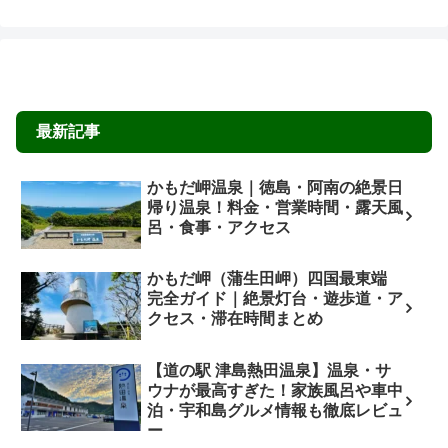
最新記事
かもだ岬温泉｜徳島・阿南の絶景日
帰り温泉！料金・営業時間・露天風
呂・食事・アクセス
かもだ岬（蒲生田岬）四国最東端
完全ガイド｜絶景灯台・遊歩道・ア
クセス・滞在時間まとめ
【道の駅 津島熱田温泉】温泉・サ
ウナが最高すぎた！家族風呂や車中
泊・宇和島グルメ情報も徹底レビュ
ー