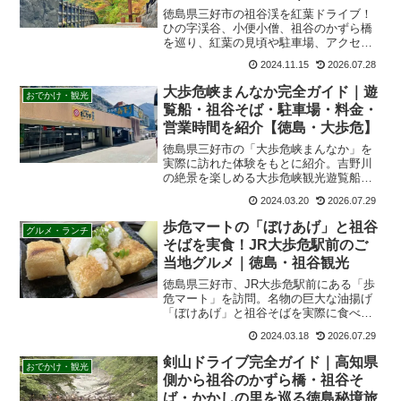
クセスも紹介
徳島県三好市の祖谷渓を紅葉ドライブ！
ひの字渓谷、小便小僧、祖谷のかずら橋
を巡り、紅葉の見頃や駐車場、アクセ
ス、祖谷そばや名物でこまわしまで実体
2024.11.15
2026.07.28
験をもとに紹介。高齢者や長時間歩くの
が苦手な方にもおすすめの祖谷観光モデ
大歩危峡まんなか完全ガイド｜遊
おでかけ・観光
ルコースです。
覧船・祖谷そば・駐車場・料金・
営業時間を紹介【徳島・大歩危】
徳島県三好市の「大歩危峡まんなか」を
実際に訪れた体験をもとに紹介。吉野川
の絶景を楽しめる大歩危峡観光遊覧船
や、祖谷そばを味わえるレストラン、お
2024.03.20
2026.07.29
土産店、駐車場、アクセス、営業時間、
料金などを詳しく紹介します。大歩危・
歩危マートの「ぼけあげ」と祖谷
グルメ・ランチ
祖谷観光の立ち寄りスポットを探してい
そばを実食！JR大歩危駅前のご
る方におすすめです。
当地グルメ｜徳島・祖谷観光
徳島県三好市、JR大歩危駅前にある「歩
危マート」を訪問。名物の巨大な油揚げ
「ぼけあげ」と祖谷そばを実際に食べて
みました。ぼけあげの特徴やおすすめの
2024.03.18
2026.07.29
食べ方、歩危マート2号店の食事メニュ
ー、駐車場、アクセス、営業時間など
剣山ドライブ完全ガイド｜高知県
おでかけ・観光
を、祖谷観光に役立つ情報とともに紹介
側から祖谷のかずら橋・祖谷そ
します。
ば・かかしの里を巡る徳島秘境旅