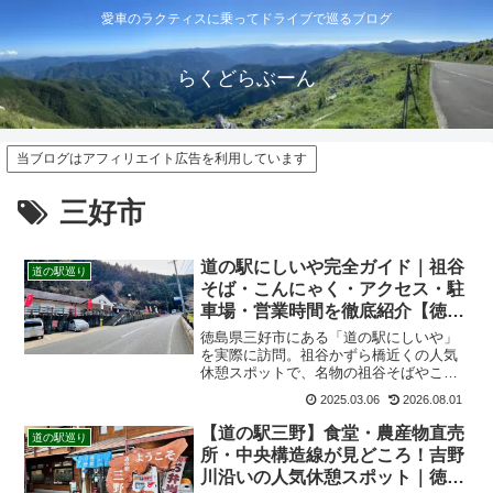
愛車のラクティスに乗ってドライブで巡るブログ
らくどらぶーん
当ブログはアフィリエイト広告を利用しています
三好市
道の駅にしいや完全ガイド｜祖谷
道の駅巡り
そば・こんにゃく・アクセス・駐
車場・営業時間を徹底紹介【徳島
県三好市】
徳島県三好市にある「道の駅にしいや」
を実際に訪問。祖谷かずら橋近くの人気
休憩スポットで、名物の祖谷そばやこん
にゃく、お土産、営業時間、駐車場、ア
2025.03.06
2026.08.01
クセス、冬季の注意点まで体験を交えて
詳しく紹介します。
【道の駅三野】食堂・農産物直売
道の駅巡り
所・中央構造線が見どころ！吉野
川沿いの人気休憩スポット｜徳島