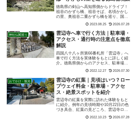
徳島県の剣山へ高知県側からドライブ！
祖谷のかずら橋、祖谷そば、名頃かかし
の里、奥祖谷二重かずら橋を巡り、国道
439号を走って見ノ越まで行ってきまし
2023.08.25
2026.07.28
た。剣山観光登山リフトの最新料金やア
クセス、駐車場、ドライブ時の注意点も
雲辺寺へ車で行く方法｜駐車場・
神社仏閣巡り
紹介します。
アクセス・通行時の注意点を徹底
解説
四国八十八ヶ所第66番札所「雲辺寺」へ
車で行く方法を実体験をもとに詳しく紹
介。徳島県側からのアクセス、駐車場料
金、道路状況、所要時間、冬季の注意点
2022.12.27
2026.07.30
まで分かりやすく解説します。ロープウ
ェイを利用しない参拝を考えている方は
雲辺寺の紅葉｜見頃はいつ？ロー
おでかけ・観光
必見です。
プウェイ料金・駐車場・アクセ
ス・絶景スポットを紹介
雲辺寺の紅葉を実際に訪れた体験をもと
に紹介。例年の見頃時期や10月22日の色
づき具合、紅葉の見どころ、雲辺寺ロー
プウェイの料金、駐車場、車でのアクセ
2022.10.23
2026.07.28
ス、毘沙門天展望館からの絶景まで詳し
く紹介します。