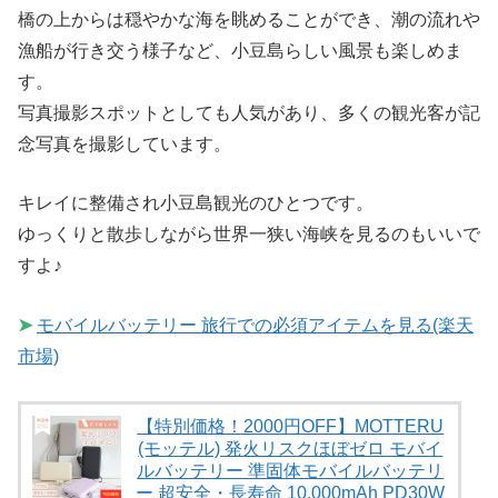
橋の上からは穏やかな海を眺めることができ、潮の流れや
漁船が行き交う様子など、小豆島らしい風景も楽しめま
す。
写真撮影スポットとしても人気があり、多くの観光客が記
念写真を撮影しています。
キレイに整備され小豆島観光のひとつです。
ゆっくりと散歩しながら世界一狭い海峡を見るのもいいで
すよ♪
➤
モバイルバッテリー 旅行での必須アイテムを見る(楽天
市場)
【特別価格！2000円OFF】MOTTERU
(モッテル) 発火リスクほぼゼロ モバイ
ルバッテリー 準固体モバイルバッテリ
ー 超安全・長寿命 10,000mAh PD30W