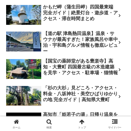
かもだ岬（蒲生田岬）四国最東端
完全ガイド｜絶景灯台・遊歩道・ア
クセス・滞在時間まとめ
【道の駅 津島熱田温泉】温泉・サ
ウナが最高すぎた！家族風呂や車中
泊・宇和島グルメ情報も徹底レビュ
ー
【国宝の薬師堂がある豊楽寺】高
知・大豊町 四国最古級の木造建築
を見学・アクセス・駐車場・猫情報
「杉の大杉」見どころ・アクセス・
料金・八坂神社・美空ひばりゆかり
の地 完全ガイド｜高知県大豊町
高知市「姫若子の湯」日帰り温泉を
徹底レビュー！露天風呂・サウナ・
女性専用岩盤浴・料金情報
ホーム
検索
トップ
サイドバー