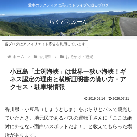
愛車のラクティスに乗ってドライブで巡るブログ
らくどらぶーん
当ブログはアフィリエイト広告を利用しています
ホーム
香川県
おでかけ・観光
小豆島「土渕海峡」は世界一狭い海峡！ギ
ネス認定の理由と横断証明書の貰い方・ア
クセス・駐車場情報
2019.09.14
2026.07.21
香川県・小豆島（しょうどしま）をぶらりとバスで観光し
ていたとき、地元民であるバスの運転手さんに「ここは絶
対に外せない面白いスポットだよ！」と教えてもらった場
所があります。