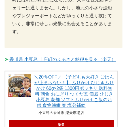
ェリーは通りません。しかし、地元の小さな漁船
やプレジャーボートなどがゆっくりと通り抜けて
いく、非常に珍しい光景に出会えることがありま
す。
➤
香川県 小豆島 土庄町のふるさと納税を見る（楽天）
＼20％OFF／ 【子どもも大好き ごはん
が止まらない！】 ふりかけ ひじきふり
かけ 60g×2袋 1300円ポッキリ 送料無
料 朝食 おにぎり つくだ煮 佃煮 ひじき
小豆島 老舗 ソフトふりかけ ご飯のお
供 食物繊維 春 塩分補給
小豆島の香通販 楽天市場店
楽天