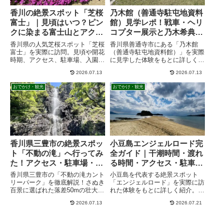
香川の絶景スポット「芝桜
乃木館（善通寺駐屯地資料
富士」｜見頃はいつ？ピン
館）見学レポ！戦車・ヘリ
クに染まる富士山とアクセ
コプター展示と乃木希典ゆ
ス・駐車場情報
かりの歴史を紹介
香川県の人気芝桜スポット「芝桜
香川県善通寺市にある「乃木館
富士」を実際に訪問。見頃や開花
（善通寺駐屯地資料館）」を実際
時期、アクセス、駐車場、入園
に見学した体験をもとに詳しく紹
料、見どころ、写真撮影ポイント
介します。戦車やヘリコプターな
2026.07.13
2026.07.13
まで詳しく紹介します。春のお出
どの屋外展示、乃木館の歴史、見
かけや観光を計画している方はぜ
学方法、アクセス、駐車場、所要
おでかけ・観光
おでかけ・観光
ひ参考にしてください。
時間まで初めて訪れる方にも分か
りやすく解説します。
香川県三豊市の絶景スポッ
小豆島エンジェルロード完
ト「不動の滝」へ行ってみ
全ガイド｜干潮時間・渡れ
た！アクセス・駐車場・迫
る時間・アクセス・駐車
力ある滝の魅力を紹介
場・絶景スポットを紹介
香川県三豊市の「不動の滝カント
小豆島を代表する絶景スポット
リーパーク」を徹底解説！さぬき
「エンジェルロード」を実際に訪
百景に選ばれた落差50mの壮大な
れた体験をもとに詳しく紹介。干
滝の魅力や、弘法大師ゆかりの歴
潮時間や潮見表の確認方法、アク
2026.07.13
2026.07.21
史、春の桜や秋の紅葉の見頃まで
セス、駐車場、見どころ、展望
紹介。駐車場やアクセス方法、子
台、恋人の聖地まで、初めて訪れ