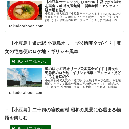
【小豆島ラーメン ひしお HISHIO】醤そば＆味噌
を実食レポ 替え玉無料！ 営業時間・アクセス・
駐車場も紹介
小豆島の超人気店「小豆島ラーメン ひしお HISHIO エンジ
ェルロード店」を徹底レビュー！看板メニュー「醤（ひし
お）そば」や絶品の味噌、さらに「心ゆくまで無料」の替
え玉神サービス、海が見えるテラス席の様子まで、最新の
rakudoraboon.com
営業時間やアクセスも含めて詳しく解説します！
・【小豆島】道の駅 小豆島オリーブ公園完全ガイド｜魔
女の宅急便のロケ地・ギリシャ風車
道の駅 小豆島オリーブ公園完全ガイド｜魔女の
宅急便のロケ地・ギリシャ風車・アクセス・見ど
ころを徹底紹介
小豆島観光で人気の「道の駅 小豆島オリーブ公園」を徹底
紹介。ギリシャ風車や魔女の宅急便ロケセット、雑貨コリ
コ、オリーブ記念館、温泉、お土産、アクセス、駐車場、
見どころまで実際に訪れた体験をもとに詳しく解説しま
rakudoraboon.com
す。
・
【小豆島】
二十四の瞳映画村 昭和の風景に心温まる物
語を楽しむ