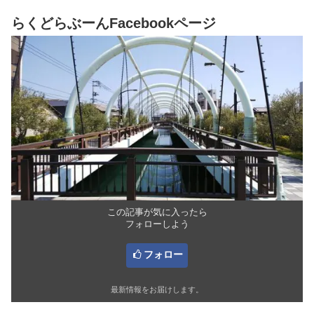
供連れ・ペット連れでの楽しみ方
る方にも分かりやすく解説しま
も網羅したドライブ観光ガイドで
す。
らくどらぶーんFacebookページ
す。
この記事が気に入ったら
フォローしよう
フォロー
最新情報をお届けします。