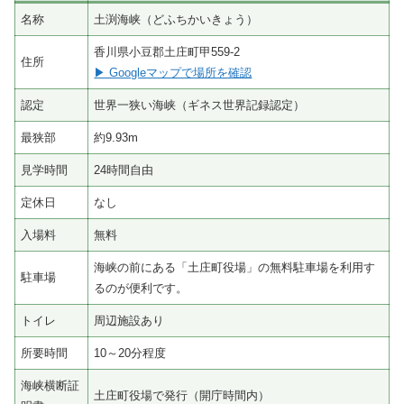
名称
土渕海峡（どふちかいきょう）
香川県小豆郡土庄町甲559-2
住所
▶ Googleマップで場所を確認
認定
世界一狭い海峡（ギネス世界記録認定）
最狭部
約9.93m
見学時間
24時間自由
定休日
なし
入場料
無料
海峡の前にある「土庄町役場」の無料駐車場を利用す
駐車場
るのが便利です。
トイレ
周辺施設あり
所要時間
10～20分程度
海峡横断証
土庄町役場で発行（開庁時間内）