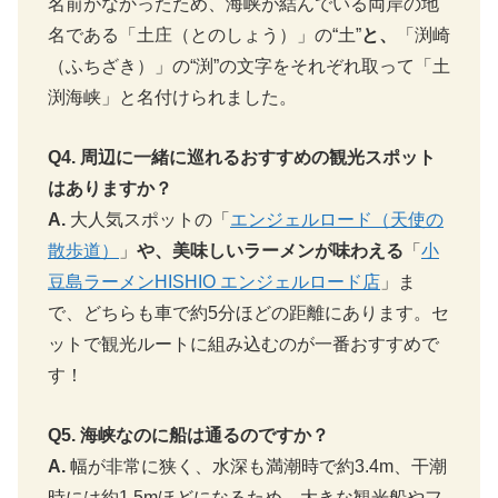
名前がなかったため、海峡が結んでいる両岸の地
名である「土庄（とのしょう）」の“土”
と、
「渕崎
（ふちざき）」の“渕”の文字をそれぞれ取って「土
渕海峡」と名付けられました。
Q4. 周辺に一緒に巡れるおすすめの観光スポット
はありますか？
A.
大人気スポットの「
エンジェルロード（天使の
散歩道）
」
や、美味しいラーメンが味わえる
「
小
豆島ラーメンHISHIO エンジェルロード店
」ま
で、どちらも車で約5分ほどの距離にあります。セ
ットで観光ルートに組み込むのが一番おすすめで
す！
Q5. 海峡なのに船は通るのですか？
A.
幅が非常に狭く、水深も満潮時で約3.4m、干潮
時には約1.5mほどになるため、大きな観光船やフ