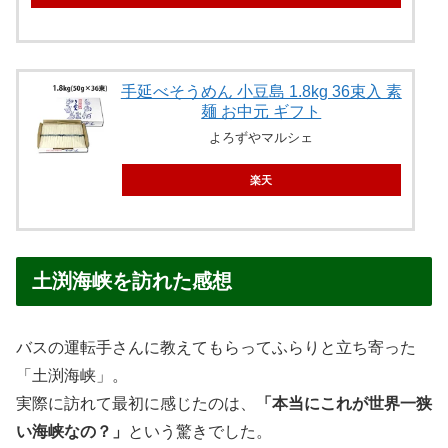
手延べそうめん 小豆島 1.8kg 36束入 素
麺 お中元 ギフト
よろずやマルシェ
楽天
土渕海峡を訪れた感想
バスの運転手さんに教えてもらってふらりと立ち寄った
「土渕海峡」。
実際に訪れて最初に感じたのは、
「本当にこれが世界一狭
い海峡なの？」
という驚きでした。