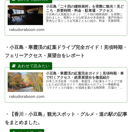
小豆島「二十四の瞳映画村」を実際に観光！見ど
ころ・所要時間・料金・駐車場・アクセス
小豆島の人気観光スポット「二十四の瞳映画村」を実際に
訪れました。昭和レトロな町並みや木造校舎、瀬戸内海の
景色など見どころを写真とともに紹介。料金・営業時間・
所要時間・無料駐車場・アクセス・渡し舟についても詳し
く解説します。
rakudoraboon.com
・小豆島・寒霞渓の紅葉ドライブ完全ガイド！見頃時期・
フェリーアクセス・展望台をレポート
小豆島・寒霞渓の紅葉完全ガイド｜見頃時期・車
で行くアクセス・絶景展望台を徹底紹介
日本三大渓谷美「小豆島・寒霞渓」の紅葉をドライブで楽
しむための完全ガイド！高松港からのフェリー車載料金
（ラクティスの場合）や混雑を避ける時間帯、穴場の「鷹
取展望台」など見どころを実体験ベースで詳しく解説。秋
の小豆島旅行の参考にどうぞ！
rakudoraboon.com
・【香川・小豆島」観光スポット・グルメ・道の駅の記事
をまとめました。