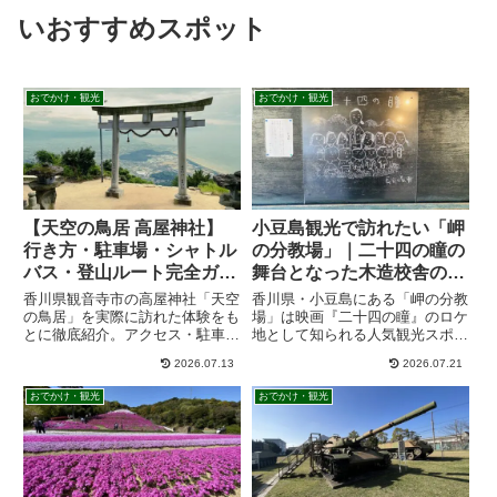
いおすすめスポット
おでかけ・観光
おでかけ・観光
【天空の鳥居 高屋神社】
小豆島観光で訪れたい「岬
行き方・駐車場・シャトル
の分教場」｜二十四の瞳の
バス・登山ルート完全ガイ
舞台となった木造校舎の魅
ド！瀬戸内海を望む絶景ス
力・アクセス・駐車場
香川県観音寺市の高屋神社「天空
香川県・小豆島にある「岬の分教
ポット【香川・観音寺市】
の鳥居」を実際に訪れた体験をも
場」は映画『二十四の瞳』のロケ
とに徹底紹介。アクセス・駐車
地として知られる人気観光スポッ
場・シャトルバス・徒歩ルート・
トです。本記事では見どころやア
2026.07.13
2026.07.21
絶景スポット・ペット連れ情報・
クセス、駐車場、所要時間、映画
おすすめ時間帯・周辺観光まで、
村との違いまで、実際に訪れた体
おでかけ・観光
おでかけ・観光
初めて訪れる方にも分かりやすく
験をもとに詳しく紹介します。
解説します。