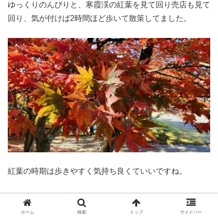
ゆっくりのんびりと、寒霞渓の紅葉を見て回り売店も見て
回り、気が付けば2時間ほど歩いて散策してました。
紅葉の時期は歩きやすく気持ち良くていいですね。
➤
お出かけ・日常使いにも「リュック」を見る（楽天）
ホーム
検索
トップ
サイドバー