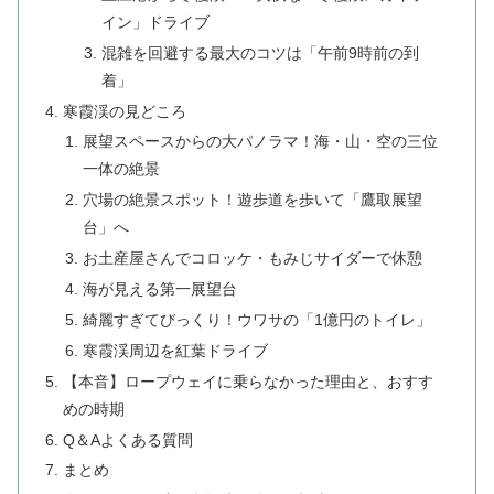
イン」ドライブ
混雑を回避する最大のコツは「午前9時前の到
着」
寒霞渓の見どころ
展望スペースからの大パノラマ！海・山・空の三位
一体の絶景
穴場の絶景スポット！遊歩道を歩いて「鷹取展望
台」へ
お土産屋さんでコロッケ・もみじサイダーで休憩
海が見える第一展望台
綺麗すぎてびっくり！ウワサの「1億円のトイレ」
寒霞渓周辺を紅葉ドライブ
【本音】ロープウェイに乗らなかった理由と、おすす
めの時期
Q＆Aよくある質問
まとめ