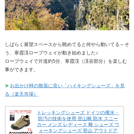
しばらく展望スペースから眺めてると何やら動いてる～そ
う、寒霞渓ロープウェイが動き始めました♪
ロープウェイで片道約5分、寒霞渓（渓谷部分）を楽しむ
事ができます。
➤
お出かけ時の散策に良い「ハイキングシューズ」を見
る（楽天市場）
トレッキングシューズ ドイツの撥水・
防汚の技術を使用 登山靴 防水 スニー
カー メンズ レディース 靴 シューズ ウ
ォーキングシューズ 登山 アウトドア