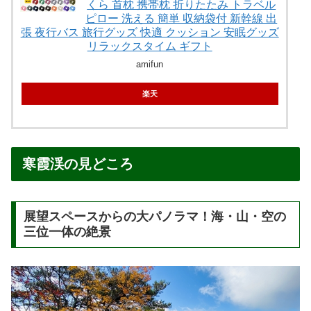
くら 首枕 携帯枕 折りたたみ トラベル
ピロー 洗える 簡単 収納袋付 新幹線 出
張 夜行バス 旅行グッズ 快適 クッション 安眠グッズ
リラックスタイム ギフト
amifun
楽天
寒霞渓の見どころ
展望スペースからの大パノラマ！海・山・空の
三位一体の絶景