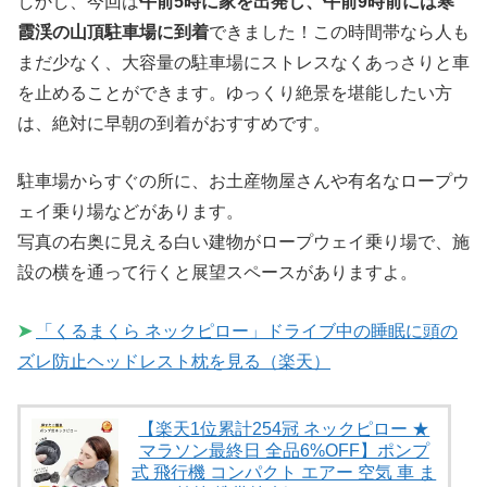
しかし、今回は
午前5時に家を出発し、午前9時前には寒
霞渓の山頂駐車場に到着
できました！この時間帯なら人も
まだ少なく、大容量の駐車場にストレスなくあっさりと車
を止めることができます。ゆっくり絶景を堪能したい方
は、絶対に早朝の到着がおすすめです。
駐車場からすぐの所に、お土産物屋さんや有名なロープウ
ェイ乗り場などがあります。
写真の右奥に見える白い建物がロープウェイ乗り場で、施
設の横を通って行くと展望スペースがありますよ。
➤
「くるまくら ネックピロー」ドライブ中の睡眠に頭の
ズレ防止ヘッドレスト枕を見る（楽天）
【楽天1位累計254冠 ネックピロー ★
マラソン最終日 全品6%OFF】ポンプ
式 飛行機 コンパクト エアー 空気 車 ま