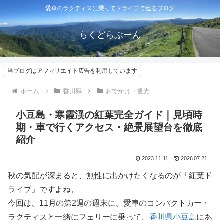
愛車のラクティスに乗ってドライブで巡るブログ
らくどらぶーん
当ブログはアフィリエイト広告を利用しています
ホーム
香川県
おでかけ・観光
小豆島・寒霞渓の紅葉完全ガイド｜見頃時
期・車で行くアクセス・絶景展望台を徹底
紹介
2023.11.11
2026.07.21
秋の気配が深まると、無性に出かけたくなるのが「紅葉ド
ライブ」ですよね。
今回は、11月の第2週の週末に、愛車のコンパクトカー・
ラクティスと一緒にフェリーに乗って、
香川県小豆島
にあ