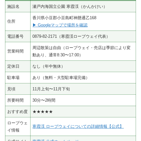
施設名
瀬戸内海国立公園 寒霞渓（かんかけい）
香川県小豆郡小豆島町神懸通乙168
住所
▶ Googleマップで場所を確認
電話番号
0879-82-2171（寒霞渓ロープウェイ代表）
周辺散策は自由（ロープウェイ・売店は季節により変
営業時間
動あり、通常8:30〜17:00）
定休日
なし（年中無休）
駐車場
あり（無料・大型駐車場完備）
見頃
11月上旬〜11月下旬
所要時間
30分〜2時間
おすすめ度
★★★★★
ロープウェ
寒霞渓 ロープウェイについての詳細情報【公式】
イ情報