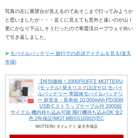
写真の左に展望台が見えるのであそこまで行ってみようか
と思いましたが・・・近くに見えても意外と遠いのが山！
更にかなり下山しそうだったので寒霞渓ロープウェイ向い
て引き返しました。
➤
モバイルバッテリー 旅行での必須アイテムを見る(楽天
市場)
【特別価格！2000円OFF】MOTTERU
(モッテル) 発火リスクほぼゼロ モバイ
ルバッテリー 準固体モバイルバッテリ
ー 超安全・長寿命 10,000mAh PD30W
USB-Cストラップケーブル付 2000回
サイクル 機内持ち込み可能 飛行機持ち込みOK 全2
色 2年保証(MOT-MBSS10002)宅C
MOTTERU ダイレクト 楽天市場店