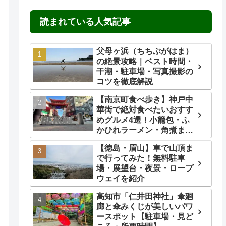
読まれている人気記事
父母ヶ浜（ちちぶがはま）
の絶景攻略｜ベスト時間・
干潮・駐車場・写真撮影の
コツを徹底解説
【南京町食べ歩き】神戸中
華街で絶対食べたいおすす
めグルメ4選！小籠包・ふ
かひれラーメン・角煮ま
ん・ごま団子を実食レビュ
【徳島・眉山】車で山頂ま
ー
で行ってみた！無料駐車
場・展望台・夜景・ロープ
ウェイを紹介
高知市「仁井田神社」傘廻
廊と傘みくじが美しいパワ
ースポット【駐車場・見ど