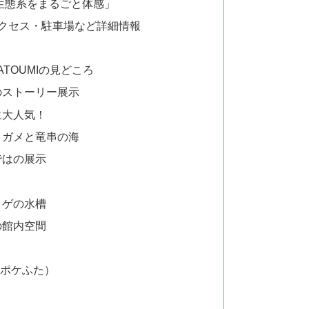
生態系をまるごと体感」
・アクセス・駐車場など詳細情報
TOUMIの見どころ
のストーリー展示
に大人気！
ミガメと竜串の海
ではの展示
ラゲの水槽
の館内空間
ポケふた）