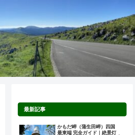
最新記事
かもだ岬（蒲生田岬）四国
最東端 完全ガイド｜絶景灯