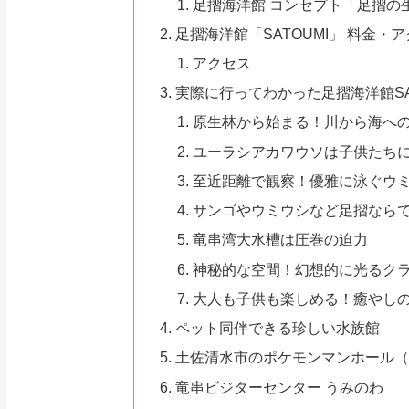
足摺海洋館 コンセプト「足摺の
足摺海洋館「SATOUMI」 料金
アクセス
実際に行ってわかった足摺海洋館SA
原生林から始まる！川から海へ
ユーラシアカワウソは子供たち
至近距離で観察！優雅に泳ぐウ
サンゴやウミウシなど足摺なら
竜串湾大水槽は圧巻の迫力
神秘的な空間！幻想的に光るク
大人も子供も楽しめる！癒やし
ペット同伴できる珍しい水族館
土佐清水市のポケモンマンホール（
竜串ビジターセンター うみのわ