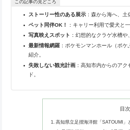
この記事の見どころ
ストーリー性のある展示
：森から海へ、土
ペット同伴OK！
：キャリー利用で愛犬と
写真映えスポット
：幻想的なクラゲ水槽や
最新情報網羅
：ポケモンマンホール（ポケ
紹介。
失敗しない観光計画
：高知市内からのアク
ド。
目
高知県立足摺海洋館「SATOUMI