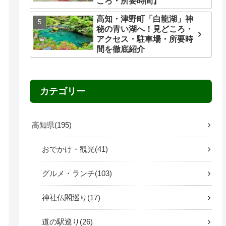
ころ・所要時間】
高知・津野町「白龍湖」神
秘の青い湖へ！見どころ・
アクセス・駐車場・所要時
間を徹底紹介
カテゴリー
高知県
195
おでかけ・観光
41
グルメ・ランチ
103
神社仏閣巡り
17
道の駅巡り
26