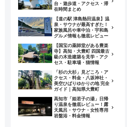
台・遊歩道・アクセス・滞
在時間まとめ
【道の駅 津島熱田温泉】温
泉・サウナが最高すぎた！
家族風呂や車中泊・宇和島
グルメ情報も徹底レビュー
【国宝の薬師堂がある豊楽
寺】高知・大豊町 四国最古
級の木造建築を見学・アク
セス・駐車場・猫情報
「杉の大杉」見どころ・ア
クセス・料金・八坂神社・
美空ひばりゆかりの地 完全
ガイド｜高知県大豊町
高知市「姫若子の湯」日帰
り温泉を徹底レビュー！露
天風呂・サウナ・女性専用
岩盤浴・料金情報