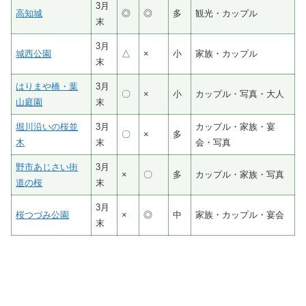
3月
高知城
◎
◎
多
観光・カップル
末
3月
城西公園
△
×
小
家族・カップル
末
はりまや橋・葉
3月
〇
×
小
カップル・写真・大人
山庭園
末
堀川沿いの桜並
3月
カップル・家族・宴
〇
×
多
木
末
会・写真
野市あじさい街
3月
×
〇
多
カップル・家族・写真
道の桜
末
3月
桜つづみ公園
×
◎
中
家族・カップル・宴会
末