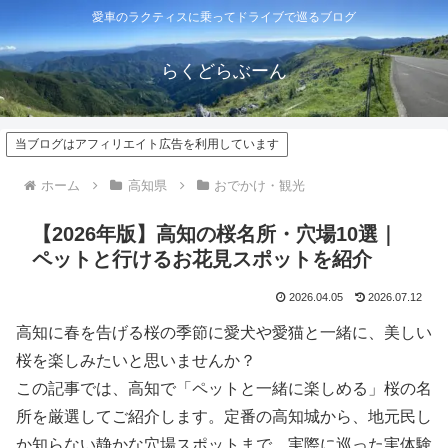
愛車のラクティスに乗ってドライブで巡るブログ
らくどらぶーん
当ブログはアフィリエイト広告を利用しています
ホーム
高知県
おでかけ・観光
【2026年版】高知の桜名所・穴場10選｜
ペットと行けるお花見スポットを紹介
2026.04.05
2026.07.12
高知に春を告げる桜の季節に愛犬や愛猫と一緒に、美しい
桜を楽しみたいと思いませんか？
この記事では、高知で「ペットと一緒に楽しめる」桜の名
所を厳選してご紹介します。定番の高知城から、地元民し
か知らない静かな穴場スポットまで、実際に巡った実体験