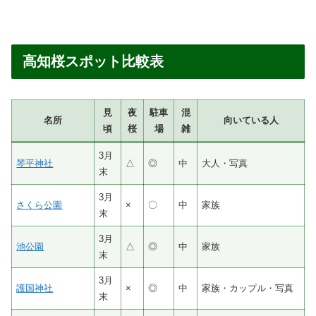
高知桜スポット比較表
見
夜
駐車
混
名所
向いている人
頃
桜
場
雑
3月
琴平神社
△
◎
中
大人・写真
末
3月
さくら公園
×
〇
中
家族
末
3月
池公園
△
◎
中
家族
末
3月
護国神社
×
◎
中
家族・カップル・写真
末