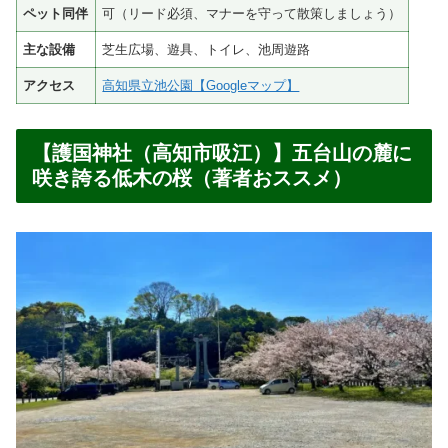
ペット同伴
可（リード必須、マナーを守って散策しましょう）
主な設備
芝生広場、遊具、トイレ、池周遊路
アクセス
高知県立池公園【Googleマップ】
【護国神社（高知市吸江）】五台山の麓に
咲き誇る低木の桜（著者おススメ）