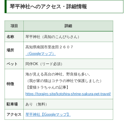
琴平神社へのアクセス・詳細情報
項目
詳細
名称
琴平神社（高知のこんぴらさん）
高知県南国市里改田２６０７
場所
（Googleマップ）
ペット
同伴OK（リード必須）
海が見える高台の神社。野良猫も多い。
（我が家の猫はコチラの神社で保護しました）
特徴
【愛猫トラちゃんの記事】
https://torajiro.site/kotohira-shrine-sakura-pet-travel/
駐車場
あり （無料）
アクセス
琴平神社【Googleマップ】