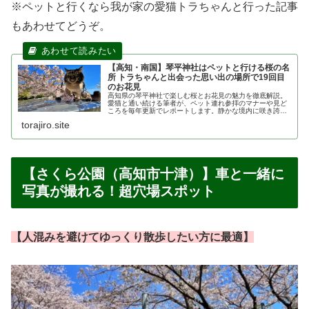
※ペットと行くなら我が家の愛猫トラちゃんと行った記事
もあわせてどうぞ。
【高知・南国】琴平神社はペットと行ける桜の名
所 トラちゃんと出会った思い出の場所で19回目
のお花見
高知県の琴平神社で楽しむ桜とお花見の魅力を徹底解説。
愛猫と通い続ける筆者が、ペット連れ参拝のマナーや見ど
ころを毎年更新でレポートします。静かな境内に咲き誇る
桜の絶景と、愛猫との旅のヒントが満載です。
torajiro.site
【さくら公園（高知市十津）】車と一緒に
写真が撮れる！超穴場スポット
【
人混みを避けてゆっくり散歩したい方に最適】