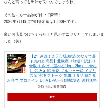
なんと言っても出汁が良いんでしょうね。
その他にも一品物が付いて豪華！
2026年7月時点で刺身定食は1,500円です。
良いお店見つけちゃった！と思わずニヤリとしてしまいま
した（笑）
【2年連続！楽天市場3億点のなかで最
も売れた商品】北欧産〈無塩〉訳あり
骨取り さば（選べる1kg・2kg）｜骨な
し 骨抜き 鯖 天然 ノルウェー産 イギリ
ス産 冷凍 ストック 業務用 食品 離乳食
お弁当 プロテイン DHA EPA 一部地域除き 送料無料
骨取り魚の飯田商店
楽天