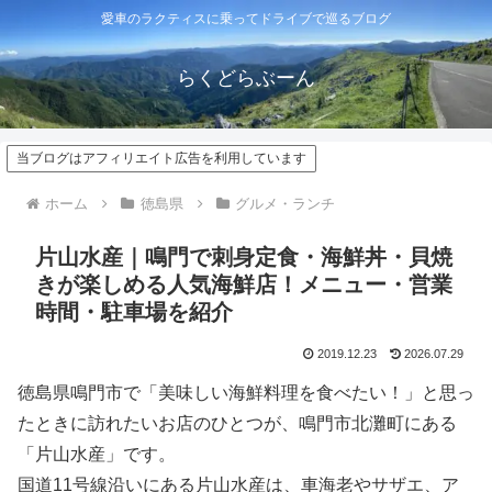
愛車のラクティスに乗ってドライブで巡るブログ
らくどらぶーん
当ブログはアフィリエイト広告を利用しています
ホーム
徳島県
グルメ・ランチ
片山水産｜鳴門で刺身定食・海鮮丼・貝焼
きが楽しめる人気海鮮店！メニュー・営業
時間・駐車場を紹介
2019.12.23
2026.07.29
徳島県鳴門市で「美味しい海鮮料理を食べたい！」と思っ
たときに訪れたいお店のひとつが、鳴門市北灘町にある
「片山水産」です。
国道11号線沿いにある片山水産は、車海老やサザエ、ア