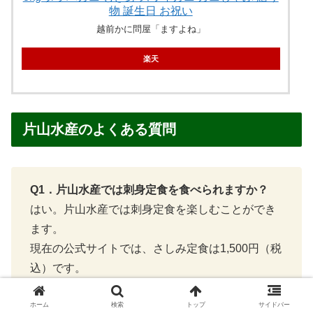
物 誕生日 お祝い
越前かに問屋「ますよね」
楽天
片山水産のよくある質問
Q1．片山水産では刺身定食を食べられますか？
はい。片山水産では刺身定食を楽しむことができ
ます。
現在の公式サイトでは、さしみ定食は1,500円（税
込）です。
Q2．海鮮丼はありますか？
ホーム
検索
トップ
サイドバー