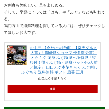
お刺身も美味しい。貝も楽しめる。
そして、季節によっては「はも」や「ふぐ」なども味わえ
る。
鳴門方面で海鮮料理を探している人には、ぜひチェックし
てほしいお店です。
お中元 【今だけ大特価】【楽天グルメ
大賞 / 月間優良ショップ 他多数受賞】
とらふぐ 刺身 ふぐ鍋 選べる特典「特
典付！得々ふぐ鍋・刺身セット4-5人前
／超冷」 山口ふぐ本舗きらく ふぐ刺し
ふぐちり 送料無料 ギフト 歳暮 正月
山口ふぐ本舗きらく
楽天