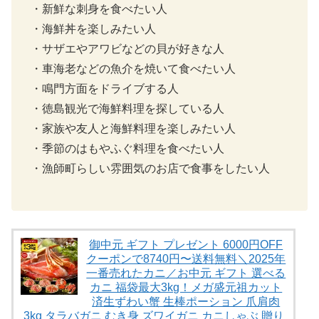
・新鮮な刺身を食べたい人
・海鮮丼を楽しみたい人
・サザエやアワビなどの貝が好きな人
・車海老などの魚介を焼いて食べたい人
・鳴門方面をドライブする人
・徳島観光で海鮮料理を探している人
・家族や友人と海鮮料理を楽しみたい人
・季節のはもやふぐ料理を食べたい人
・漁師町らしい雰囲気のお店で食事をしたい人
御中元 ギフト プレゼント 6000円OFF
クーポンで8740円〜送料無料＼2025年
一番売れたカニ／お中元 ギフト 選べる
カニ 福袋最大3kg！メガ盛元祖カット
済生ずわい蟹 生棒ポーション 爪肩肉
3kg タラバガニ むき身 ズワイガニ カニしゃぶ 贈り