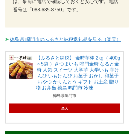
は、事前に電話で確認しておくと安心です。電話
番号は「088-685-8750」です。
➤
徳島県 鳴門市のふるさと納税返礼品を見る（楽天）
【ふるさと納税】 金時芋棒 2kg（ 400g
× 5袋 ）さつまいも 鳴門金時 なると金
時 人気 スイーツ 大学芋 大学いも 芋け
んぴ いもけんぴ お菓子 おかし 和菓子
おやつ かりんとう ギフト お土産 贈り
物 お弁当 徳島 鳴門市 冷凍
徳島県鳴門市
楽天