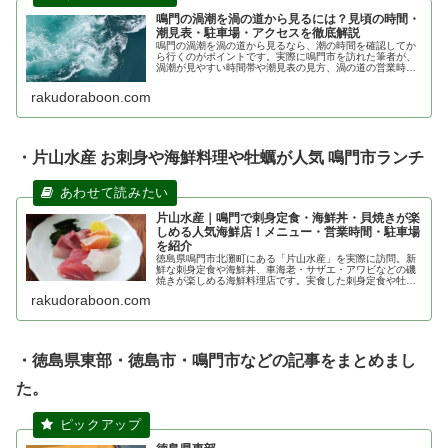
鳴門の渦潮を渦の道から見るには？見頃の時間・
潮見表・駐車場・アクセスを徹底解説
鳴門の渦潮を渦の道から見るなら、潮の時間を確認してか
ら行くのがポイントです。実際に鳴門市を訪れた筆者が、
渦潮が見やすい時間帯や潮見表の見方、渦の道の営業時
間・料金・駐車場・アクセス、実際に見た渦潮の様子まで
詳しく紹介します。
rakudoraboon.com
・片山水産 お刺身や海鮮料理や牡蠣が人気 鳴門市ランチ
片山水産｜鳴門で刺身定食・海鮮丼・貝焼きが楽
しめる人気海鮮店！メニュー・営業時間・駐車場
を紹介
徳島県鳴門市北灘町にある「片山水産」を実際に訪問。新
鮮な刺身定食や海鮮丼、車海老・サザエ・アワビなどの磯
焼きが楽しめる海鮮料理店です。実食した刺身定食や牡蠣
の感想、現在のメニュー、営業時間、定休日、駐車場、ア
rakudoraboon.com
クセス情報を詳しく紹介します。
・徳島県東部・徳島市・鳴門市などの記事をまとめまし
た。