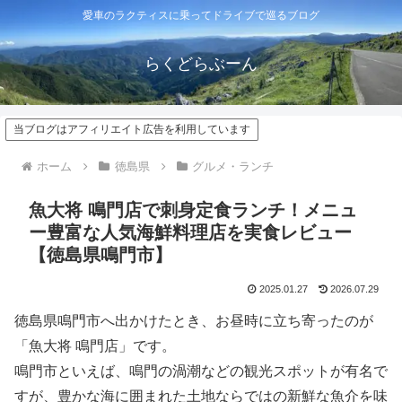
愛車のラクティスに乗ってドライブで巡るブログ
らくどらぶーん
当ブログはアフィリエイト広告を利用しています
ホーム
徳島県
グルメ・ランチ
魚大将 鳴門店で刺身定食ランチ！メニュ
ー豊富な人気海鮮料理店を実食レビュー
【徳島県鳴門市】
2025.01.27
2026.07.29
徳島県鳴門市へ出かけたとき、お昼時に立ち寄ったのが
「魚大将 鳴門店」です。
鳴門市といえば、鳴門の渦潮などの観光スポットが有名で
すが、豊かな海に囲まれた土地ならではの新鮮な魚介を味