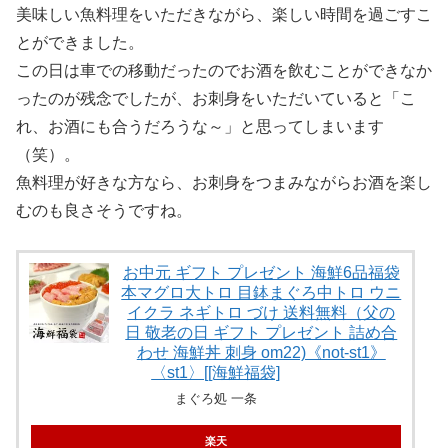
美味しい魚料理をいただきながら、楽しい時間を過ごすこ
とができました。
この日は車での移動だったのでお酒を飲むことができなか
ったのが残念でしたが、お刺身をいただいていると「こ
れ、お酒にも合うだろうな～」と思ってしまいます
（笑）。
魚料理が好きな方なら、お刺身をつまみながらお酒を楽し
むのも良さそうですね。
お中元 ギフト プレゼント 海鮮6品福袋
本マグロ大トロ 目鉢まぐろ中トロ ウニ
イクラ ネギトロ づけ 送料無料（父の
日 敬老の日 ギフト プレゼント 詰め合
わせ 海鮮丼 刺身 om22)《not-st1》
〈st1〉[[海鮮福袋]
まぐろ処 一条
楽天