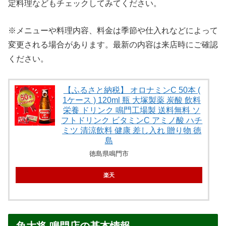
定料理などもチェックしてみてください。
※メニューや料理内容、料金は季節や仕入れなどによって
変更される場合があります。最新の内容は来店時にご確認
ください。
【ふるさと納税】 オロナミンC 50本 (
1ケース ) 120ml 瓶 大塚製薬 炭酸 飲料
栄養 ドリンク 鳴門工場製 送料無料 ソ
フトドリンク ビタミンC アミノ酸 ハチ
ミツ 清涼飲料 健康 差し入れ 贈り物 徳
島
徳島県鳴門市
楽天
魚大将 鳴門店の基本情報