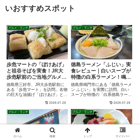
いおすすめスポット
グルメ・ランチ
グルメ・ランチ
歩危マートの「ぼけあげ」
徳島ラーメン「ふじい」実
と祖谷そばを実食！JR大
食レビュー｜白いスープが
歩危駅前のご当地グルメ｜
特徴の白系ラーメン！鳴門
徳島・祖谷観光
市の人気店
徳島県三好市、JR大歩危駅前に
徳島県鳴門市にある「徳島ラーメ
ある「歩危マート」を訪問。名物
ン ふじい」を実際に訪問。白い
の巨大な油揚げ「ぼけあげ」と祖
スープが特徴の「白系徳島ラーメ
谷そばを実際に食べてみました。
ン」を肉増しで実食しました。濃
2026.07.29
2026.07.29
ぼけあげの特徴やおすすめの食べ
厚そうな見た目とは違う、コクが
方、歩危マート2号店の食事メニ
ありながらあっさりした味わいが
グルメ・ランチ
グルメ・ランチ
ュー、駐車場、アクセス、営業時
魅力。店舗情報や営業時間、駐車
間などを、祖谷観光に役立つ情報
場、アクセス、実食した感想を詳
とともに紹介します。
しく紹介します。
ホーム
検索
トップ
サイドバー