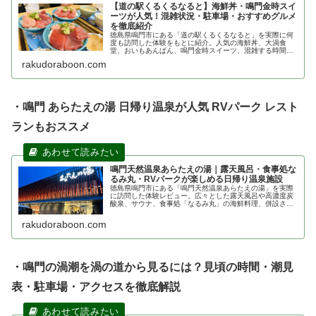
【道の駅くるくるなると】海鮮丼・鳴門金時スイ
ーツが人気！混雑状況・駐車場・おすすめグルメ
を徹底紹介
徳島県鳴門市にある「道の駅くるくるなると」を実際に何
度も訪問した体験をもとに紹介。人気の海鮮丼、大渦食
堂、おいもあんぱん、鳴門金時スイーツ、混雑する時間
帯、駐車場、アクセス、施設の見どころまで詳しく解説し
rakudoraboon.com
ます。鳴門観光や徳島旅行の立ち寄りス...
・鳴門 あらたえの湯 日帰り温泉が人気 RVパーク レスト
ランもおススメ
鳴門天然温泉あらたえの湯｜露天風呂・食事処な
るみ丸・RVパークが楽しめる日帰り温泉施設
徳島県鳴門市にある「鳴門天然温泉あらたえの湯」を実際
に訪問した体験レビュー。広々とした露天風呂や高濃度炭
酸泉、サウナ、食事処「なるみ丸」の海鮮料理、併設され
たRVパークまで詳しく紹介します。鳴門観光や車中泊旅行
にもおすすめの日帰り温泉施設で...
rakudoraboon.com
・鳴門の渦潮を渦の道から見るには？見頃の時間・潮見
表・駐車場・アクセスを徹底解説