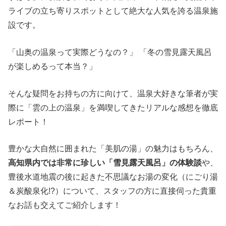
ライブの立ち寄りスポットとして絶大な人気を誇る温泉施
設です。
「山奥の温泉って実際どうなの？」 「冬の雪見露天風呂
が楽しめるって本当？」
そんな疑問をお持ちの方に向けて、温泉大好きな筆者が実
際に「雲の上の温泉」を満喫してきたリアルな感想を徹底
レポート！
豊かな大自然に囲まれた「美肌の湯」の魅力はもちろん、
高知県内では非常に珍しい「雪見露天風呂」の体験談
や、
豊後水道地震の後に起きた不思議なお湯の変化（にごり湯
＆炭酸泉化!?）について、スタッフの方に直接伺った貴重
なお話も交えてご紹介します！