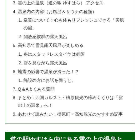
雲の上の温泉（道の駅 ゆすはら） アクセス
温泉内の内容（お風呂＆サウナの種類）
泉質について：心も体もリフレッシュできる「美肌
の湯」
開放感抜群の露天風呂
高知県で雪見露天風呂が楽しめる
冬はスタッドレスタイヤは必須
雪を見ながら露天風呂
地震の影響で温泉が濁った！？
施設の方にお話を伺うと。
Q＆Aよくある質問
まとめ：四国カルスト・梼原観光の締めくくりは「雲
の上の温泉」へ！
あわせて読みたい！檮原町・高知観光のおすすめ記事