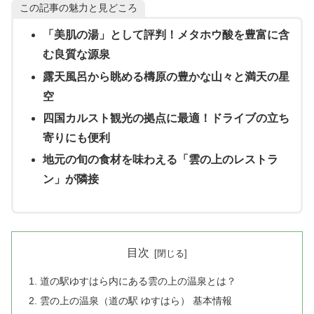
この記事の魅力と見どころ
「美肌の湯」として評判！メタホウ酸を豊富に含
む良質な源泉
露天風呂から眺める檮原の豊かな山々と満天の星
空
四国カルスト観光の拠点に最適！ドライブの立ち
寄りにも便利
地元の旬の食材を味わえる「雲の上のレストラ
ン」が隣接
目次
道の駅ゆすはら内にある雲の上の温泉とは？
雲の上の温泉（道の駅 ゆすはら） 基本情報