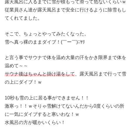
そこで！豪快に雪が降った後に雪見露天風呂に行こうぜ～
～って事で行ってみました♪
ガンガンに雪が降ってる時に行けばいいのに～と思います
が～雲の上の温泉がある梼原町までの道中が雪の日は怖い
ｗ
そりゃ慣れてる人ならいいだろうけど、スタッドレスタイ
ヤ付けてても走り慣れない人が行くには危ないし何より運
転に緊張して疲れるｗ
雪降る中何時間もかけて緊張しながら温泉について温まっ
た後にまた緊張しながら雪道帰るとかめっちゃ疲れるでし