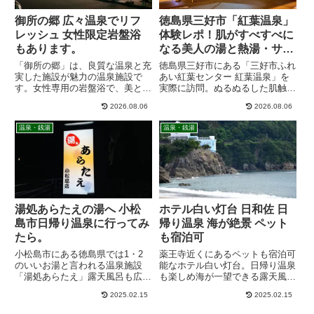
御所の郷 広々温泉でリフ
徳島県三好市「紅葉温泉」
レッシュ 女性限定岩盤浴
体験レポ！肌がすべすべに
もあります。
なる美人の湯と熱湯・サウ
ナを満喫できる日帰り温泉
「御所の郷」は、良質な温泉と充
徳島県三好市にある「三好市ふれ
実した施設が魅力の温泉施設で
あい紅葉センター 紅葉温泉」を
す。女性専用の岩盤浴で、美と健
実際に訪問。ぬるぬるした肌触り
康を追求できます。日帰り温泉は
が特徴の重曹泉、美人の湯として
2026.08.06
2026.08.06
もちろん、宿泊も可能です。
人気のお風呂、露天風呂、サウ
ナ、45℃の熱湯、料金、営業時
温泉・銭湯
温泉・銭湯
間、アクセス、駐車場情報まで詳
しく紹介します。
湯処あらたえの湯へ 小松
ホテル白い灯台 日和佐 日
島市日帰り温泉に行ってみ
帰り温泉 海が絶景 ペット
たら。
も宿泊可
小松島市にある徳島県では1・2
薬王寺近くにあるペットも宿泊可
のいいお湯と言われる温泉施設
能なホテル白い灯台。日帰り温泉
「湯処あらたえ」露天風呂も広々
も楽しめ海が一望できる露天風呂
でゆっくりと温まる事が出来ま
は最高に気持ちいいです。徳島県
2025.02.15
2025.02.15
す。
南部に遊びに行った時やペットと
の宿泊を楽しむにはいいホテルで