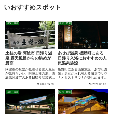
いおすすめスポット
温泉・銭湯
温泉・銭湯
土柱の湯 阿波市 日帰り温
あせび温泉 板野町にある
泉 露天風呂からの眺めが
日帰り入浴におすすめの人
最高
気温泉施設
阿波市の夜景が見渡せる露天風呂
板野町にある温泉施設「あびせ温
が気持ちいい、阿波土柱の湯。徳
泉」男女が入れ替わる浴場でサウ
島県阿波市のある日帰り温泉施設
ナとミストサウナが楽しめます。
で朝10時から夜10時までの営業
露天風呂も広く山間のあるので四
2026.05.03
2026.05.03
でJAF割も使えて、アメニティの
季折々の景色を楽しみながらのん
あるので手ぶらで立ち寄れ気軽に
びりと温泉が楽しめます。
温泉・銭湯
温泉・銭湯
入れる日帰り温泉施設です。