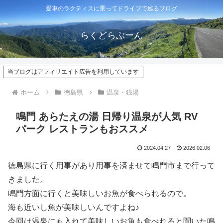
愛車のラクティスに乗ってドライブで巡るブログ
らくどらぶーん
当ブログはアフィリエイト広告を利用しています
ホーム
徳島県
温泉・銭湯
鳴門 あらたえの湯 日帰り温泉が人気 RV
パーク レストランもおススメ
2024.04.27
2026.02.06
徳島県に行く用事があり用事を済ませて鳴門市まで行って
きました。
鳴門方面に行くと美味しいお魚が食べられるので。
海も近いし魚が美味しいんですよね♪
今回は温泉にも入れて美味しいお魚も食べれると聞いた鳴