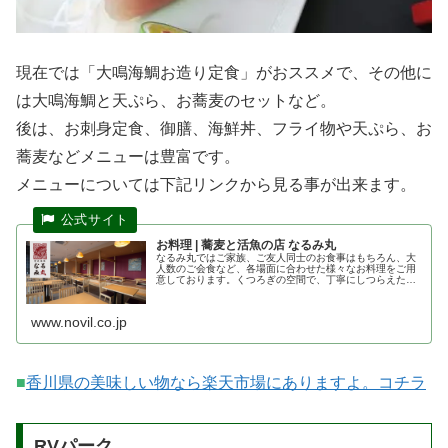
現在では「大鳴海鯛お造り定食」がおススメで、その他に
は大鳴海鯛と天ぷら、お蕎麦のセットなど。
後は、お刺身定食、御膳、海鮮丼、フライ物や天ぷら、お
蕎麦などメニューは豊富です。
メニューについては下記リンクから見る事が出来ます。
お料理 | 蕎麦と活魚の店 なるみ丸
なるみ丸ではご家族、ご友人同士のお食事はもちろん、大
人数のご会食など、各場面に合わせた様々なお料理をご用
意しております。くつろぎの空間で、丁寧にしつらえた旬
の食材、新鮮な海の幸をご堪能ください。
www.novil.co.jp
■
香川県の美味しい物なら楽天市場にありますよ。コチラ
RVパーク