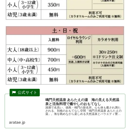
鳴門天然温泉 あらたえの湯 海の見える天然温
泉と活魚料理で癒やしのおもてなし
渦潮で名高い、徳島・鳴門の新名所。心も体も癒され満た
される、別格のおもてなし空間「鳴門天然温泉 あらたえの
湯」。海を眺めながら楽しめる天然温泉とバラエティ豊か
なお風呂、とれとれ活魚料理、徳島名産品のお土産店、あ
かすりなどのリラクゼーション施...
aratae.jp