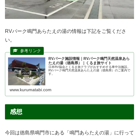
RVパーク鳴門あらたえの湯の情報は下記をご覧くださ
い。
RVパーク施設情報｜RVパーク鳴門天然温泉あら
たえの湯（徳島県）｜くるま旅サイト
日本RV協会とくるま旅クラブがおすすめする車中泊施設。
RVパーク鳴門天然温泉あらたえの湯（徳島県）のご案内で
す。
www.kurumatabi.com
感想
今回は徳島県鳴門市にある「鳴門あらたえの湯」に行って